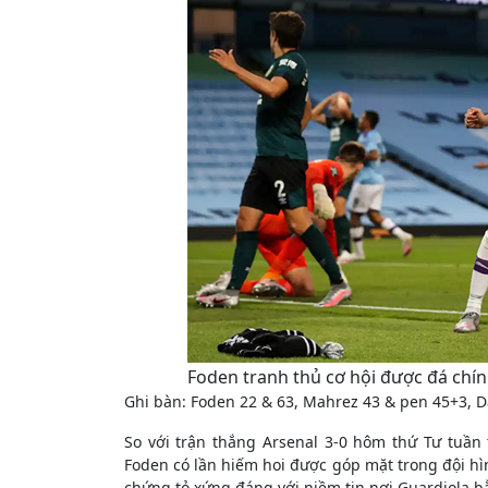
Foden tranh thủ cơ hội được đá chín
Ghi bàn: Foden 22 & 63, Mahrez 43 & pen 45+3, Da
So với trận thắng Arsenal 3-0 hôm thứ Tư tuần t
Foden có lần hiếm hoi được góp mặt trong đội hì
chứng tỏ xứng đáng với niềm tin nơi Guardiola b