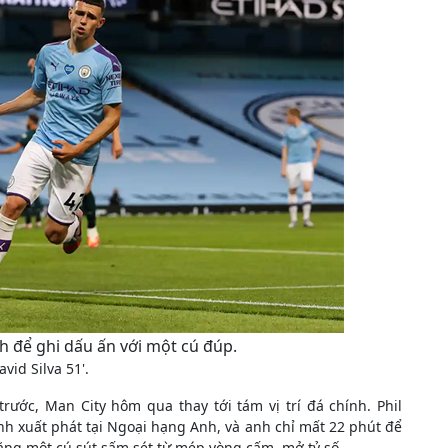
h để ghi dấu ấn với một cú đúp.
vid Silva 51'.
rước, Man City hôm qua thay tới tám vị trí đá chính. Phil
nh xuất phát tại Ngoại hạng Anh, và anh chỉ mất 22 phút để
ằng một cú sút sấm sét từ mép vòng cấm, mở tỷ số.