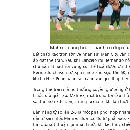
Mahrez cũng hoàn thành cú đúp của 
Bất chấp xáo trộn lớn về nhân sự, Man City vẫn 
áp đặt thế trận. Sau khi Cancelo rồi Bernando hỏ
chủ sân Etihad rồi cũng cụ thể hoá được ưu th
Bernardo chuyền tới vị trí mép khu vực 16m50, n
khi hạ Nick Pope bằng sút căng vào góc thấp bên
Trong thế trận mà họ thường xuyên giữ bóng ở 
trước giờ giải lao. Mahrez, một trong ba cầu thủ
và thủ môn Ederson, chứng tỏ giá trị khi lần lượt 
Bàn nâng tỷ số lên 2-0 là một pha phối hợp nhan
dài từ sân nhà, Mahrez đua tốc độ từ phải vào, 
tìm góc sút thuận lợi nhất trước khi kết thúc ché