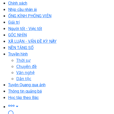
Chính sách
Nhịp cầu nhân ái
ỐNG KÍNH PHÓNG VIÊN
Giải trí
Người tốt - Việc tốt
GÓC NHÌN
XÃ LUẬN - VẤN ĐỀ KỲ NÀY
NỀN TẢNG SỐ
Truyền hình
Thời sự
Chuyên đề
Văn nghệ
Dân tộc
Tuyên Quang qua ảnh
Thông tin quảng bá
Học tập theo Bác