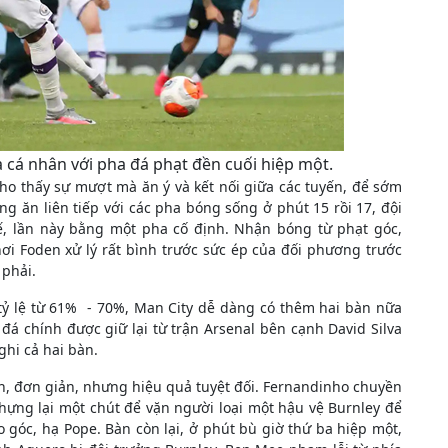
cá nhân với pha đá phạt đền cuối hiệp một.
cho thấy sự mượt mà ăn ý và kết nối giữa các tuyến, để sớm
ng ăn liên tiếp với các pha bóng sống ở phút 15 rồi 17, đội
ế, lần này bằng một pha cố định. Nhận bóng từ phạt góc,
ơi Foden xử lý rất bình trước sức ép của đối phương trước
 phải.
tỷ lệ từ 61% - 70%, Man City dễ dàng có thêm hai bàn nữa
 đá chính được giữ lại từ trận Arsenal bên cạnh David Silva
ghi cả hai bàn.
h, đơn giản, nhưng hiệu quả tuyệt đối. Fernandinho chuyền
khựng lại một chút để vặn người loại một hậu vệ Burnley để
o góc, hạ Pope. Bàn còn lại, ở phút bù giờ thứ ba hiệp một,