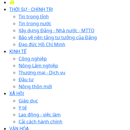
THỜI SỰ - CHÍNH TRỊ
Tin trong tỉnh
Tin trong nước
Xây dựng Đảng - Nhà nước - MTTQ
Bảo vệ nền tảng tư tưởng của Đảng
Đạo đức Hồ Chí Minh
KINH TẾ
Công nghiệp
Nông-Lâm nghiệp
Thương mại - Dịch vụ
Đầu tư
Nông thôn mới
XÃ HỘI
Giáo dục
Y tế
Lao động - việc làm
Cải cách hành chính
VĂN HÓA