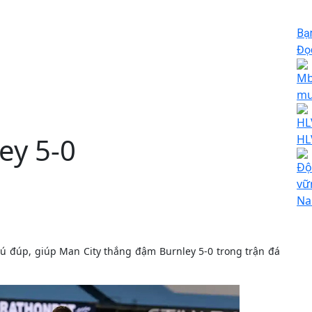
Bạ
Đọc
Mb
mu
HL
ey 5-0
HL
Độ
vữ
Na
ú đúp, giúp Man City thắng đậm Burnley 5-0 trong trận đá