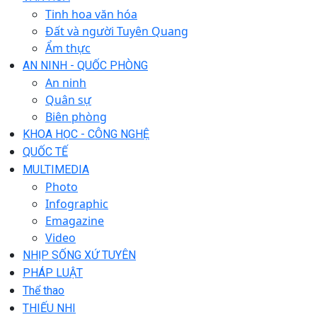
Tinh hoa văn hóa
Đất và người Tuyên Quang
Ẩm thực
AN NINH - QUỐC PHÒNG
An ninh
Quân sự
Biên phòng
KHOA HỌC - CÔNG NGHỆ
QUỐC TẾ
MULTIMEDIA
Photo
Infographic
Emagazine
Video
NHỊP SỐNG XỨ TUYÊN
PHÁP LUẬT
Thể thao
THIẾU NHI