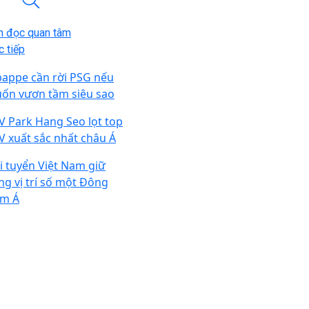
n đọc quan tâm
 tiếp
appe cần rời PSG nếu
ốn vươn tầm siêu sao
V Park Hang Seo lọt top
V xuất sắc nhất châu Á
i tuyển Việt Nam giữ
ng vị trí số một Đông
m Á