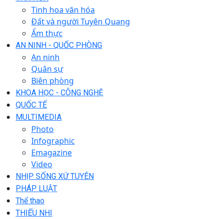
Tinh hoa văn hóa
Đất và người Tuyên Quang
Ẩm thực
AN NINH - QUỐC PHÒNG
An ninh
Quân sự
Biên phòng
KHOA HỌC - CÔNG NGHỆ
QUỐC TẾ
MULTIMEDIA
Photo
Infographic
Emagazine
Video
NHỊP SỐNG XỨ TUYÊN
PHÁP LUẬT
Thể thao
THIẾU NHI