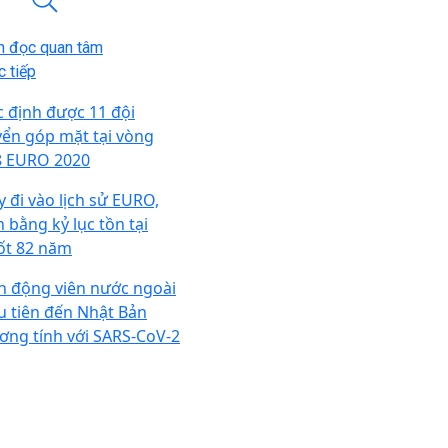
n đọc quan tâm
 tiếp
c định được 11 đội
yển góp mặt tại vòng
8 EURO 2020
y đi vào lịch sử EURO,
n bằng kỷ lục tồn tại
ốt 82 năm
n động viên nước ngoài
u tiên đến Nhật Bản
ơng tính với SARS-CoV-2