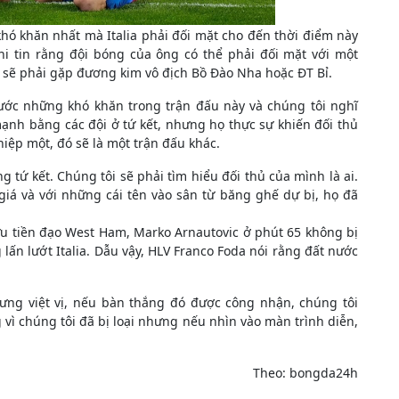
khó khăn nhất mà Italia phải đối mặt cho đến thời điểm này
i tin rằng đội bóng của ông có thể phải đối mặt với một
” sẽ phải gặp đương kim vô địch Bồ Đào Nha hoặc ĐT Bỉ.
rước những khó khăn trong trận đấu này và chúng tôi nghĩ
ạnh bằng các đội ở tứ kết, nhưng họ thực sự khiến đối thủ
iệp một, đó sẽ là một trận đấu khác.
 tứ kết. Chúng tôi sẽ phải tìm hiểu đối thủ của mình là ai.
iá và với những cái tên vào sân từ băng ghế dự bị, họ đã
u tiền đạo West Ham, Marko Arnautovic ở phút 65 không bị
ng lấn lướt Italia. Dẫu vậy, HLV Franco Foda nói rằng đất nước
ưng việt vị, nếu bàn thắng đó được công nhận, chúng tôi
 vì chúng tôi đã bị loại nhưng nếu nhìn vào màn trình diễn,
Theo: bongda24h