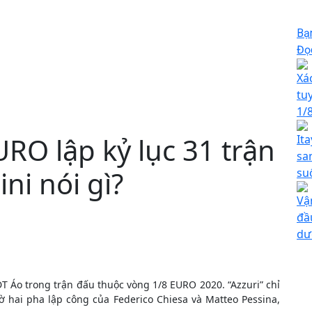
Bạ
Đọc
Xá
tu
1/
EURO lập kỷ lục 31 trận
Ita
sa
ni nói gì?
su
Vậ
đầ
dư
ĐT Áo trong trận đấu thuộc vòng 1/8 EURO 2020. “Azzuri” chỉ
ờ hai pha lập công của Federico Chiesa và Matteo Pessina,