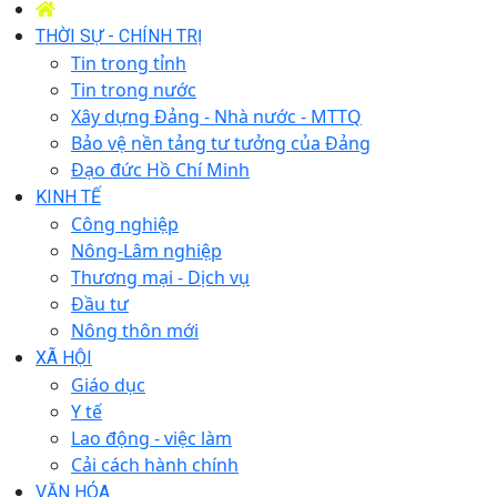
THỜI SỰ - CHÍNH TRỊ
Tin trong tỉnh
Tin trong nước
Xây dựng Đảng - Nhà nước - MTTQ
Bảo vệ nền tảng tư tưởng của Đảng
Đạo đức Hồ Chí Minh
KINH TẾ
Công nghiệp
Nông-Lâm nghiệp
Thương mại - Dịch vụ
Đầu tư
Nông thôn mới
XÃ HỘI
Giáo dục
Y tế
Lao động - việc làm
Cải cách hành chính
VĂN HÓA