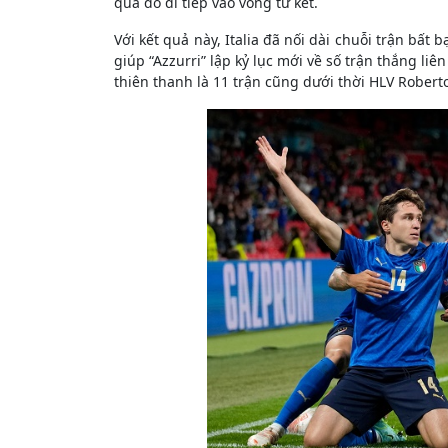
qua đó đi tiếp vào vòng tứ kết.
Với kết quả này, Italia đã nối dài chuỗi trận bất 
giúp “Azzurri” lập kỷ lục mới về số trận thắng liê
thiên thanh là 11 trận cũng dưới thời HLV Robert