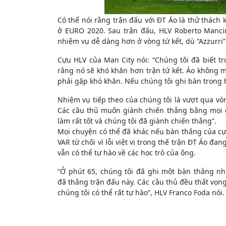
Có thể nói rằng trận đấu với ĐT Áo là thử thách 
ở EURO 2020. Sau trận đấu, HLV Roberto Mancin
nhiệm vụ dễ dàng hơn ở vòng tứ kết, dù “Azzurri
Cựu HLV của Man City nói: “Chúng tôi đã biết t
rằng nó sẽ khó khăn hơn trận tứ kết. Áo không m
phải gặp khó khăn. Nếu chúng tôi ghi bàn trong h
Nhiệm vụ tiếp theo của chúng tôi là vượt qua vòng
Các cầu thủ muốn giành chiến thắng bằng mọi g
làm rất tốt và chúng tôi đã giành chiến thắng”.
Mọi chuyện có thể đã khác nếu bàn thắng của cự
VAR từ chối vì lỗi việt vị trong thế trận ĐT Áo đa
vẫn có thể tự hào về các học trò của ông.
“Ở phút 65, chúng tôi đã ghi một bàn thắng nh
đã thắng trận đấu này. Các cầu thủ đều thất vọng
chúng tôi có thể rất tự hào”, HLV Franco Foda nói.