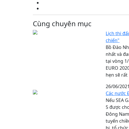
Cùng chuyên mục
Lịch thi đ
chiến"
Bồ Đào Nha
nhất và đ
tại vòng 1
EURO 2020 
hẹn sẽ rất 
26/06/202
Các nước 
Nếu SEA G
5 được cho
Đông Nam 
tuyến chiề
bị, tổ chứ