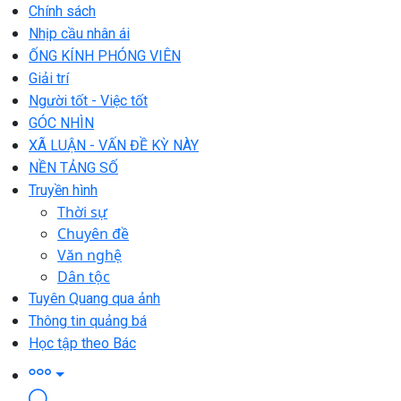
Chính sách
Nhịp cầu nhân ái
ỐNG KÍNH PHÓNG VIÊN
Giải trí
Người tốt - Việc tốt
GÓC NHÌN
XÃ LUẬN - VẤN ĐỀ KỲ NÀY
NỀN TẢNG SỐ
Truyền hình
Thời sự
Chuyên đề
Văn nghệ
Dân tộc
Tuyên Quang qua ảnh
Thông tin quảng bá
Học tập theo Bác