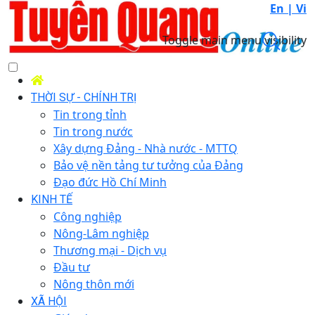
En |
Vi
Toggle main menu visibility
THỜI SỰ - CHÍNH TRỊ
Tin trong tỉnh
Tin trong nước
Xây dựng Đảng - Nhà nước - MTTQ
Bảo vệ nền tảng tư tưởng của Đảng
Đạo đức Hồ Chí Minh
KINH TẾ
Công nghiệp
Nông-Lâm nghiệp
Thương mại - Dịch vụ
Đầu tư
Nông thôn mới
XÃ HỘI