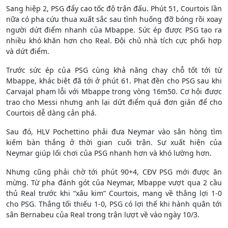
Sang hiệp 2, PSG đẩy cao tốc độ trận đấu. Phút 51, Courtois lần
nữa có pha cứu thua xuất sắc sau tình huống đỡ bóng rồi xoay
người dứt điểm nhanh của Mbappe. Sức ép được PSG tạo ra
nhiều khó khăn hơn cho Real. Đội chủ nhà tích cực phối hợp
và dứt điểm.
Trước sức ép của PSG cùng khả năng chạy chỗ tốt tới từ
Mbappe, khác biệt đã tới ở phút 61. Phạt đền cho PSG sau khi
Carvajal phạm lỗi với Mbappe trong vòng 16m50. Cơ hội được
trao cho Messi nhưng anh lại dứt điểm quá đơn giản để cho
Courtois dễ dàng cản phá.
Sau đó, HLV Pochettino phải đưa Neymar vào sân hòng tìm
kiếm bàn thắng ở thời gian cuối trận. Sự xuất hiện của
Neymar giúp lối chơi của PSG nhanh hơn và khó lường hơn.
Nhưng cũng phải chờ tới phút 90+4, CĐV PSG mới được ăn
mừng. Từ pha đánh gót của Neymar, Mbappe vượt qua 2 cầu
thủ Real trước khi “xâu kim” Courtois, mang về thắng lợi 1-0
cho PSG. Thắng tối thiếu 1-0, PSG có lợi thế khi hành quân tới
sân Bernabeu của Real trong trận lượt về vào ngày 10/3.