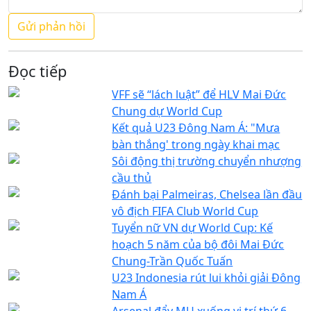
Đọc tiếp
VFF sẽ “lách luật” để HLV Mai Đức
Chung dự World Cup
Kết quả U23 Đông Nam Á: "Mưa
bàn thắng' trong ngày khai mạc
Sôi động thị trường chuyển nhượng
cầu thủ
Đánh bại Palmeiras, Chelsea lần đầu
vô địch FIFA Club World Cup
Tuyển nữ VN dự World Cup: Kế
hoạch 5 năm của bộ đôi Mai Đức
Chung-Trần Quốc Tuấn
U23 Indonesia rút lui khỏi giải Đông
Nam Á
Arsenal đẩy MU xuống vị trí thứ 6