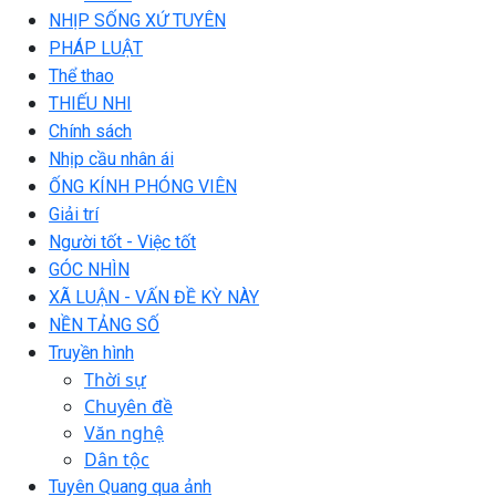
NHỊP SỐNG XỨ TUYÊN
PHÁP LUẬT
Thể thao
THIẾU NHI
Chính sách
Nhịp cầu nhân ái
ỐNG KÍNH PHÓNG VIÊN
Giải trí
Người tốt - Việc tốt
GÓC NHÌN
XÃ LUẬN - VẤN ĐỀ KỲ NÀY
NỀN TẢNG SỐ
Truyền hình
Thời sự
Chuyên đề
Văn nghệ
Dân tộc
Tuyên Quang qua ảnh