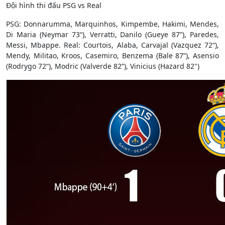
Đội hình thi đấu PSG vs Real
PSG: Donnarumma, Marquinhos, Kimpembe, Hakimi, Mendes,
Di Maria (Neymar 73“), Verratti, Danilo (Gueye 87”), Paredes,
Messi, Mbappe. Real: Courtois, Alaba, Carvajal (Vazquez 72“),
Mendy, Militao, Kroos, Casemiro, Benzema (Bale 87”), Asensio
(Rodrygo 72“), Modric (Valverde 82”), Vinicius (Hazard 82")