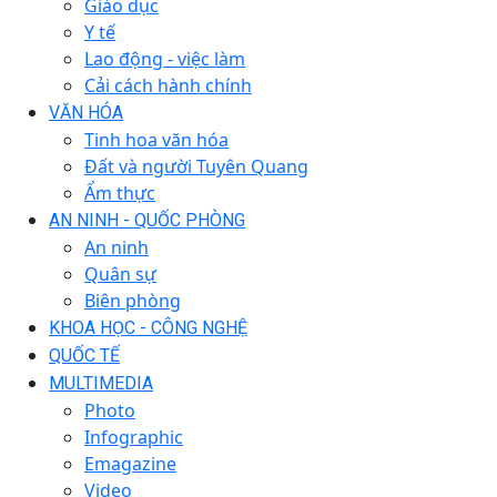
Giáo dục
Y tế
Lao động - việc làm
Cải cách hành chính
VĂN HÓA
Tinh hoa văn hóa
Đất và người Tuyên Quang
Ẩm thực
AN NINH - QUỐC PHÒNG
An ninh
Quân sự
Biên phòng
KHOA HỌC - CÔNG NGHỆ
QUỐC TẾ
MULTIMEDIA
Photo
Infographic
Emagazine
Video