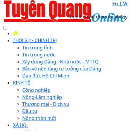
En |
Vi
Toggle main menu visibility
THỜI SỰ - CHÍNH TRỊ
Tin trong tỉnh
Tin trong nước
Xây dựng Đảng - Nhà nước - MTTQ
Bảo vệ nền tảng tư tưởng của Đảng
Đạo đức Hồ Chí Minh
KINH TẾ
Công nghiệp
Nông-Lâm nghiệp
Thương mại - Dịch vụ
Đầu tư
Nông thôn mới
XÃ HỘI