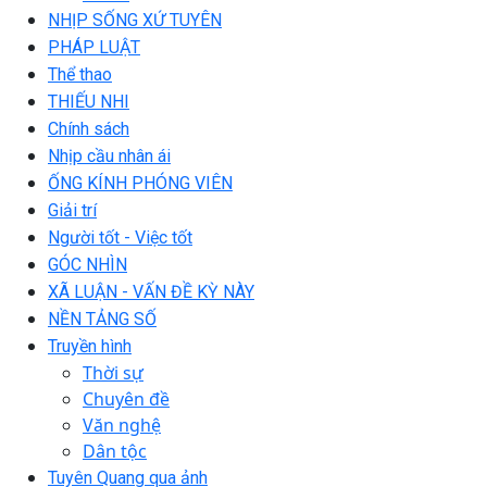
NHỊP SỐNG XỨ TUYÊN
PHÁP LUẬT
Thể thao
THIẾU NHI
Chính sách
Nhịp cầu nhân ái
ỐNG KÍNH PHÓNG VIÊN
Giải trí
Người tốt - Việc tốt
GÓC NHÌN
XÃ LUẬN - VẤN ĐỀ KỲ NÀY
NỀN TẢNG SỐ
Truyền hình
Thời sự
Chuyên đề
Văn nghệ
Dân tộc
Tuyên Quang qua ảnh