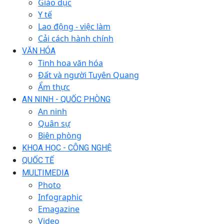
Giáo dục
Y tế
Lao động - việc làm
Cải cách hành chính
VĂN HÓA
Tinh hoa văn hóa
Đất và người Tuyên Quang
Ẩm thực
AN NINH - QUỐC PHÒNG
An ninh
Quân sự
Biên phòng
KHOA HỌC - CÔNG NGHỆ
QUỐC TẾ
MULTIMEDIA
Photo
Infographic
Emagazine
Video