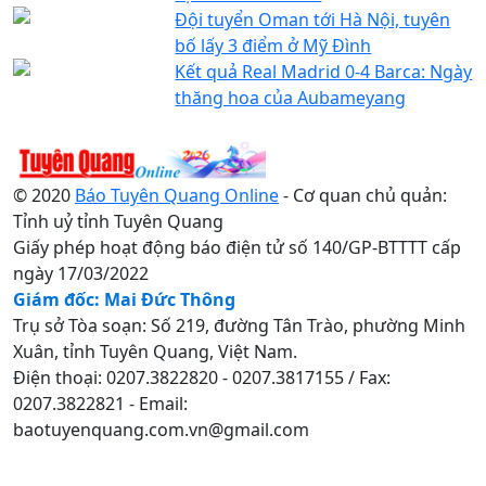
Đội tuyển Oman tới Hà Nội, tuyên
bố lấy 3 điểm ở Mỹ Đình
Kết quả Real Madrid 0-4 Barca: Ngày
thăng hoa của Aubameyang
© 2020
Báo Tuyên Quang Online
- Cơ quan chủ quản:
Tỉnh uỷ tỉnh Tuyên Quang
Giấy phép hoạt động báo điện tử số 140/GP-BTTTT cấp
ngày 17/03/2022
Giám đốc: Mai Đức Thông
Trụ sở Tòa soạn: Số 219, đường Tân Trào, phường Minh
Xuân, tỉnh Tuyên Quang, Việt Nam.
Điện thoại: 0207.3822820 - 0207.3817155 / Fax:
0207.3822821 - Email:
baotuyenquang.com.vn@gmail.com