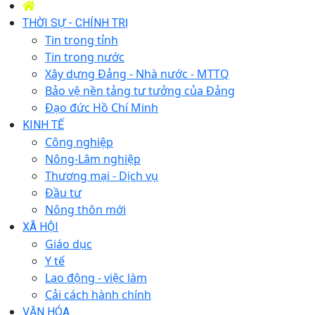
THỜI SỰ - CHÍNH TRỊ
Tin trong tỉnh
Tin trong nước
Xây dựng Đảng - Nhà nước - MTTQ
Bảo vệ nền tảng tư tưởng của Đảng
Đạo đức Hồ Chí Minh
KINH TẾ
Công nghiệp
Nông-Lâm nghiệp
Thương mại - Dịch vụ
Đầu tư
Nông thôn mới
XÃ HỘI
Giáo dục
Y tế
Lao động - việc làm
Cải cách hành chính
VĂN HÓA