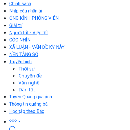
Chính sách
Nhịp cầu nhân ái
ỐNG KÍNH PHÓNG VIÊN
Giải trí
Người tốt - Việc tốt
GÓC NHÌN
XÃ LUẬN - VẤN ĐỀ KỲ NÀY
NỀN TẢNG SỐ
Truyền hình
Thời sự
Chuyên đề
Văn nghệ
Dân tộc
Tuyên Quang qua ảnh
Thông tin quảng bá
Học tập theo Bác