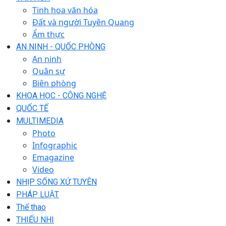
Tinh hoa văn hóa
Đất và người Tuyên Quang
Ẩm thực
AN NINH - QUỐC PHÒNG
An ninh
Quân sự
Biên phòng
KHOA HỌC - CÔNG NGHỆ
QUỐC TẾ
MULTIMEDIA
Photo
Infographic
Emagazine
Video
NHỊP SỐNG XỨ TUYÊN
PHÁP LUẬT
Thể thao
THIẾU NHI