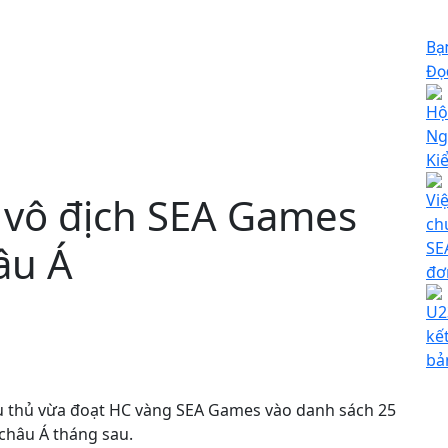
Bạ
Đọc
Hộ
Ng
Ki
 vô địch SEA Games
Vi
ch
âu Á
SE
đơ
U2
kế
bả
 thủ vừa đoạt HC vàng SEA Games vào danh sách 25
 châu Á tháng sau.