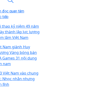
n đọc quan tâm
 tiếp
i thao kỷ niệm 49 năm
ày thành lập lực lượng
ểm lâm Việt Nam
ệt Nam giành Huy
ương Vàng bóng bàn
A Games 31 nội dung
n nam
3 Việt Nam vào chung
t: Nhọc nhằn nhưng
n lĩnh