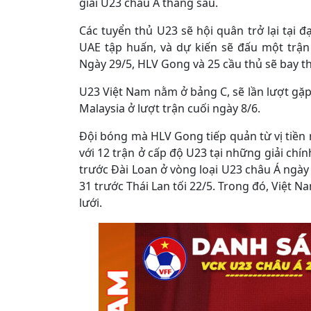
giải U23 châu Á tháng sau.
Các tuyển thủ U23 sẽ hội quân trở lại tại đ
UAE tập huấn, và dự kiến sẽ đấu một trận
Ngày 29/5, HLV Gong và 25 cầu thủ sẽ bay t
U23 Việt Nam nằm ở bảng C, sẽ lần lượt gặp
Malaysia ở lượt trận cuối ngày 8/6.
Đội bóng mà HLV Gong tiếp quản từ vị tiền
với 12 trận ở cấp độ U23 tại những giải chín
trước Đài Loan ở vòng loại U23 châu Á ngà
31 trước Thái Lan tối 22/5. Trong đó, Việt 
lưới.