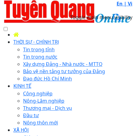
En |
Vi
Toggle main menu visibility
THỜI SỰ - CHÍNH TRỊ
Tin trong tỉnh
Tin trong nước
Xây dựng Đảng - Nhà nước - MTTQ
Bảo vệ nền tảng tư tưởng của Đảng
Đạo đức Hồ Chí Minh
KINH TẾ
Công nghiệp
Nông-Lâm nghiệp
Thương mại - Dịch vụ
Đầu tư
Nông thôn mới
XÃ HỘI