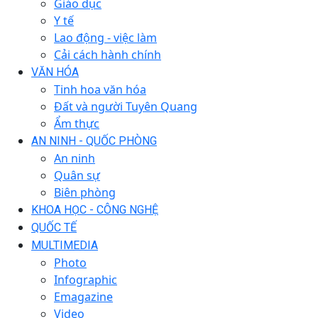
Giáo dục
Y tế
Lao động - việc làm
Cải cách hành chính
VĂN HÓA
Tinh hoa văn hóa
Đất và người Tuyên Quang
Ẩm thực
AN NINH - QUỐC PHÒNG
An ninh
Quân sự
Biên phòng
KHOA HỌC - CÔNG NGHỆ
QUỐC TẾ
MULTIMEDIA
Photo
Infographic
Emagazine
Video