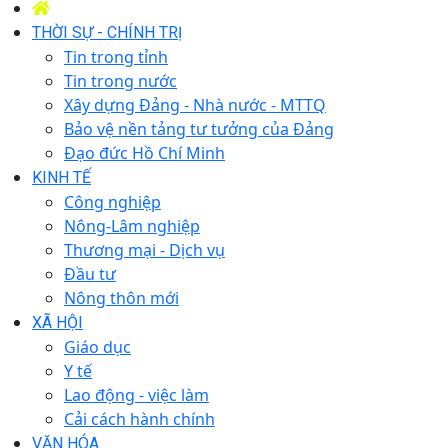
THỜI SỰ - CHÍNH TRỊ
Tin trong tỉnh
Tin trong nước
Xây dựng Đảng - Nhà nước - MTTQ
Bảo vệ nền tảng tư tưởng của Đảng
Đạo đức Hồ Chí Minh
KINH TẾ
Công nghiệp
Nông-Lâm nghiệp
Thương mại - Dịch vụ
Đầu tư
Nông thôn mới
XÃ HỘI
Giáo dục
Y tế
Lao động - việc làm
Cải cách hành chính
VĂN HÓA