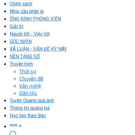
Chính sách
Nhịp cầu nhân ái
ỐNG KÍNH PHÓNG VIÊN
Giải trí
Người tốt - Việc tốt
GÓC NHÌN
XÃ LUẬN - VẤN ĐỀ KỲ NÀY
NỀN TẢNG SỐ
Truyền hình
Thời sự
Chuyên đề
Văn nghệ
Dân tộc
Tuyên Quang qua ảnh
Thông tin quảng bá
Học tập theo Bác