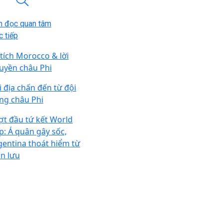
n đọc quan tâm
 tiếp
 tích Morocco & lời
uyền châu Phi
i địa chấn đến từ đội
ng châu Phi
ợt đầu tứ kết World
p: Á quân gây sốc,
gentina thoát hiểm từ
ân lưu