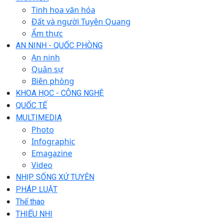
Tinh hoa văn hóa
Đất và người Tuyên Quang
Ẩm thực
AN NINH - QUỐC PHÒNG
An ninh
Quân sự
Biên phòng
KHOA HỌC - CÔNG NGHỆ
QUỐC TẾ
MULTIMEDIA
Photo
Infographic
Emagazine
Video
NHỊP SỐNG XỨ TUYÊN
PHÁP LUẬT
Thể thao
THIẾU NHI