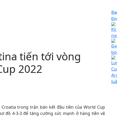
Bạ
Đọc
Kỳ
ng
Đạ
ina tiến tới vòng
bó
Lư
Cup 2022
Cu
Ar
lu
i Croatia trong trận bán kết đầu tiên của World Cup
i sơ đồ 4-3-3 để tăng cường sức mạnh ở hàng tiền vệ