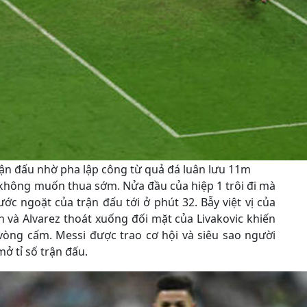
rận đấu nhờ pha lập công từ quả đá luân lưu 11m
 không muốn thua sớm. Nửa đầu của hiệp 1 trôi đi mà
ớc ngoặt của trận đấu tới ở phút 32. Bẫy việt vị của
 và Alvarez thoát xuống đối mặt của Livakovic khiến
vòng cấm. Messi được trao cơ hội và siêu sao người
ở tỉ số trận đấu.