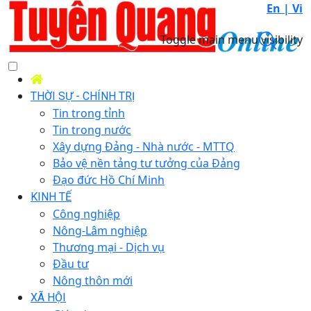
En |
Vi
Toggle main menu visibility
THỜI SỰ - CHÍNH TRỊ
Tin trong tỉnh
Tin trong nước
Xây dựng Đảng - Nhà nước - MTTQ
Bảo vệ nền tảng tư tưởng của Đảng
Đạo đức Hồ Chí Minh
KINH TẾ
Công nghiệp
Nông-Lâm nghiệp
Thương mại - Dịch vụ
Đầu tư
Nông thôn mới
XÃ HỘI