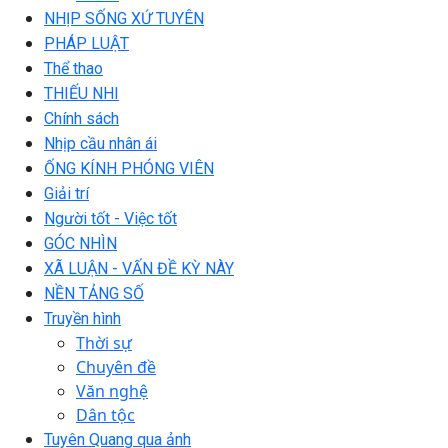
NHỊP SỐNG XỨ TUYÊN
PHÁP LUẬT
Thể thao
THIẾU NHI
Chính sách
Nhịp cầu nhân ái
ỐNG KÍNH PHÓNG VIÊN
Giải trí
Người tốt - Việc tốt
GÓC NHÌN
XÃ LUẬN - VẤN ĐỀ KỲ NÀY
NỀN TẢNG SỐ
Truyền hình
Thời sự
Chuyên đề
Văn nghệ
Dân tộc
Tuyên Quang qua ảnh