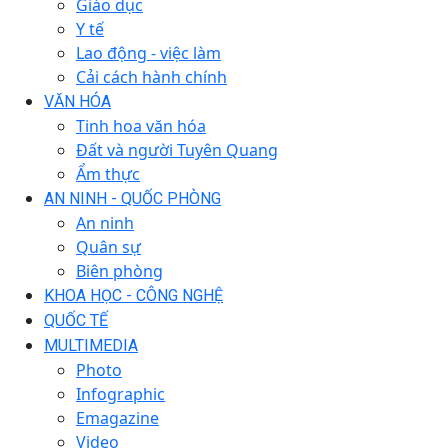
Giáo dục
Y tế
Lao động - việc làm
Cải cách hành chính
VĂN HÓA
Tinh hoa văn hóa
Đất và người Tuyên Quang
Ẩm thực
AN NINH - QUỐC PHÒNG
An ninh
Quân sự
Biên phòng
KHOA HỌC - CÔNG NGHỆ
QUỐC TẾ
MULTIMEDIA
Photo
Infographic
Emagazine
Video