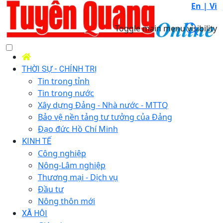
En |
Vi
Toggle main menu visibility
THỜI SỰ - CHÍNH TRỊ
Tin trong tỉnh
Tin trong nước
Xây dựng Đảng - Nhà nước - MTTQ
Bảo vệ nền tảng tư tưởng của Đảng
Đạo đức Hồ Chí Minh
KINH TẾ
Công nghiệp
Nông-Lâm nghiệp
Thương mại - Dịch vụ
Đầu tư
Nông thôn mới
XÃ HỘI