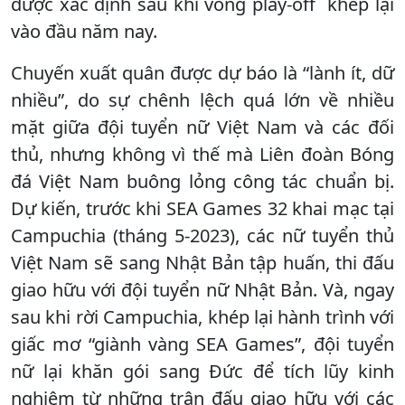
được xác định sau khi vòng play-off khép lại
vào đầu năm nay.
Chuyến xuất quân được dự báo là “lành ít, dữ
nhiều”, do sự chênh lệch quá lớn về nhiều
mặt giữa đội tuyển nữ Việt Nam và các đối
thủ, nhưng không vì thế mà Liên đoàn Bóng
đá Việt Nam buông lỏng công tác chuẩn bị.
Dự kiến, trước khi SEA Games 32 khai mạc tại
Campuchia (tháng 5-2023), các nữ tuyển thủ
Việt Nam sẽ sang Nhật Bản tập huấn, thi đấu
giao hữu với đội tuyển nữ Nhật Bản. Và, ngay
sau khi rời Campuchia, khép lại hành trình với
giấc mơ “giành vàng SEA Games”, đội tuyển
nữ lại khăn gói sang Đức để tích lũy kinh
nghiệm từ những trận đấu giao hữu với các