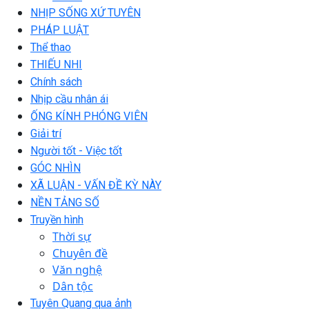
NHỊP SỐNG XỨ TUYÊN
PHÁP LUẬT
Thể thao
THIẾU NHI
Chính sách
Nhịp cầu nhân ái
ỐNG KÍNH PHÓNG VIÊN
Giải trí
Người tốt - Việc tốt
GÓC NHÌN
XÃ LUẬN - VẤN ĐỀ KỲ NÀY
NỀN TẢNG SỐ
Truyền hình
Thời sự
Chuyên đề
Văn nghệ
Dân tộc
Tuyên Quang qua ảnh