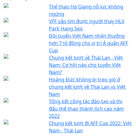
Thể thao Hà Giang nỗ lực không
ngừng
VFF sắp tìm được người thay HLV
Park Hang Seo
Đội tuyển Việt Nam nhận thưởng
hơn 7 tỷ đồng cho vị trí Á quân AFF
Cup
Chung kết lượt về Thái Lan - Việt
Nam: Cơ hội nào cho tuyển Việt
Nam?
Hoàng Đức không bị treo giò ở
chung kết lượt về Thái Lan vs Việt
Nam
Tổng kết công tác đào tạo và thi
đấu thể thao thành tích cao năm
2022
Chung kết lượt đi AFF Cup 2022: Việt
Nam - Thái Lan