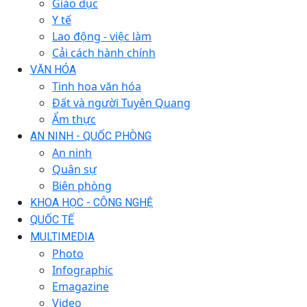
Giáo dục
Y tế
Lao động - việc làm
Cải cách hành chính
VĂN HÓA
Tinh hoa văn hóa
Đất và người Tuyên Quang
Ẩm thực
AN NINH - QUỐC PHÒNG
An ninh
Quân sự
Biên phòng
KHOA HỌC - CÔNG NGHỆ
QUỐC TẾ
MULTIMEDIA
Photo
Infographic
Emagazine
Video