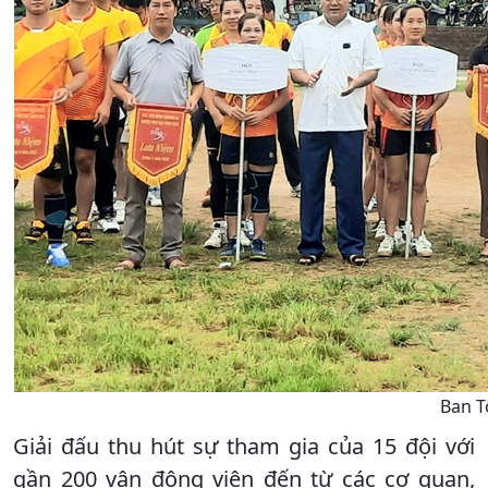
Ban T
Giải đấu thu hút sự tham gia của 15 đội với
gần 200 vận động viên đến từ các cơ quan,