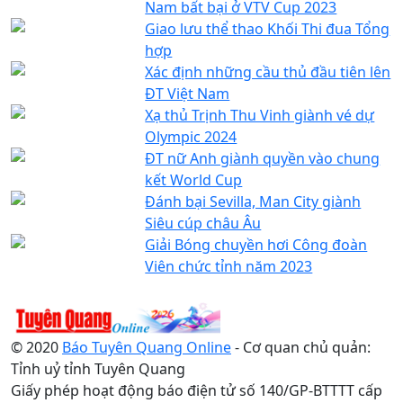
Nam bất bại ở VTV Cup 2023
Giao lưu thể thao Khối Thi đua Tổng
hợp
Xác định những cầu thủ đầu tiên lên
ĐT Việt Nam
Xạ thủ Trịnh Thu Vinh giành vé dự
Olympic 2024
ĐT nữ Anh giành quyền vào chung
kết World Cup
Đánh bại Sevilla, Man City giành
Siêu cúp châu Âu
Giải Bóng chuyền hơi Công đoàn
Viên chức tỉnh năm 2023
© 2020
Báo Tuyên Quang Online
- Cơ quan chủ quản:
Tỉnh uỷ tỉnh Tuyên Quang
Giấy phép hoạt động báo điện tử số 140/GP-BTTTT cấp