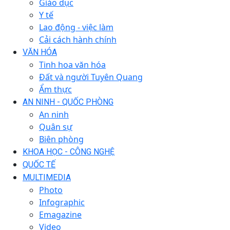
Giáo dục
Y tế
Lao động - việc làm
Cải cách hành chính
VĂN HÓA
Tinh hoa văn hóa
Đất và người Tuyên Quang
Ẩm thực
AN NINH - QUỐC PHÒNG
An ninh
Quân sự
Biên phòng
KHOA HỌC - CÔNG NGHỆ
QUỐC TẾ
MULTIMEDIA
Photo
Infographic
Emagazine
Video