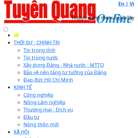
En |
Vi
Toggle main menu visibility
THỜI SỰ - CHÍNH TRỊ
Tin trong tỉnh
Tin trong nước
Xây dựng Đảng - Nhà nước - MTTQ
Bảo vệ nền tảng tư tưởng của Đảng
Đạo đức Hồ Chí Minh
KINH TẾ
Công nghiệp
Nông-Lâm nghiệp
Thương mại - Dịch vụ
Đầu tư
Nông thôn mới
XÃ HỘI