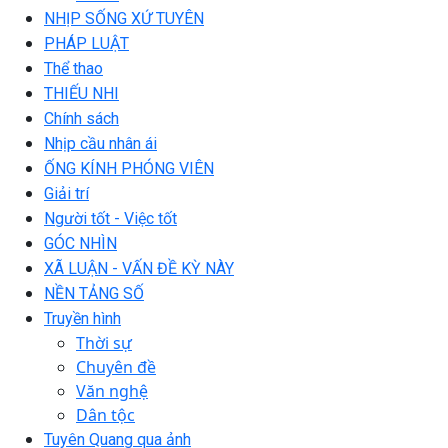
NHỊP SỐNG XỨ TUYÊN
PHÁP LUẬT
Thể thao
THIẾU NHI
Chính sách
Nhịp cầu nhân ái
ỐNG KÍNH PHÓNG VIÊN
Giải trí
Người tốt - Việc tốt
GÓC NHÌN
XÃ LUẬN - VẤN ĐỀ KỲ NÀY
NỀN TẢNG SỐ
Truyền hình
Thời sự
Chuyên đề
Văn nghệ
Dân tộc
Tuyên Quang qua ảnh