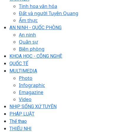
Tinh hoa văn hóa
Đất và người Tuyên Quang
Ẩm thực
AN NINH - QUỐC PHÒNG
An ninh
Quân sự
Biên phòng
KHOA HỌC - CÔNG NGHỆ
QUỐC TẾ
MULTIMEDIA
Photo
Infographic
Emagazine
Video
NHỊP SỐNG XỨ TUYÊN
PHÁP LUẬT
Thể thao
THIẾU NHI