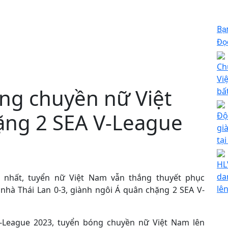
Bạ
Đọc
Ch
Vi
óng chuyền nữ Việt
bấ
hặng 2 SEA V-League
Độ
gi
tạ
HL
da
 nhất, tuyển nữ Việt Nam vẫn thắng thuyết phục
lê
ủ nhà Thái Lan 0-3, giành ngôi Á quân chặng 2 SEA V-
-League 2023, tuyển bóng chuyền nữ Việt Nam lên