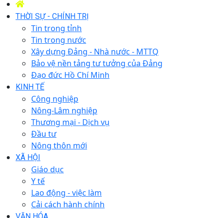
THỜI SỰ - CHÍNH TRỊ
Tin trong tỉnh
Tin trong nước
Xây dựng Đảng - Nhà nước - MTTQ
Bảo vệ nền tảng tư tưởng của Đảng
Đạo đức Hồ Chí Minh
KINH TẾ
Công nghiệp
Nông-Lâm nghiệp
Thương mại - Dịch vụ
Đầu tư
Nông thôn mới
XÃ HỘI
Giáo dục
Y tế
Lao động - việc làm
Cải cách hành chính
VĂN HÓA