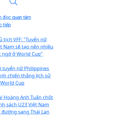
n đọc quan tâm
 tiếp
ủ tịch VFF: "Tuyển nữ
ệt Nam sẽ tạo nên nhiều
t ngờ ở World Cup"
i tuyển nữ Philippines
ành chiến thắng lịch sử
i World Cup
V Hoàng Anh Tuấn chốt
nh sách U23 Việt Nam
n đường sang Thái Lan