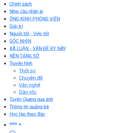
Chính sách
Nhịp cầu nhân ái
ỐNG KÍNH PHÓNG VIÊN
Giải trí
Người tốt - Việc tốt
GÓC NHÌN
XÃ LUẬN - VẤN ĐỀ KỲ NÀY
NỀN TẢNG SỐ
Truyền hình
Thời sự
Chuyên đề
Văn nghệ
Dân tộc
Tuyên Quang qua ảnh
Thông tin quảng bá
Học tập theo Bác