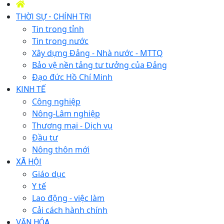
THỜI SỰ - CHÍNH TRỊ
Tin trong tỉnh
Tin trong nước
Xây dựng Đảng - Nhà nước - MTTQ
Bảo vệ nền tảng tư tưởng của Đảng
Đạo đức Hồ Chí Minh
KINH TẾ
Công nghiệp
Nông-Lâm nghiệp
Thương mại - Dịch vụ
Đầu tư
Nông thôn mới
XÃ HỘI
Giáo dục
Y tế
Lao động - việc làm
Cải cách hành chính
VĂN HÓA