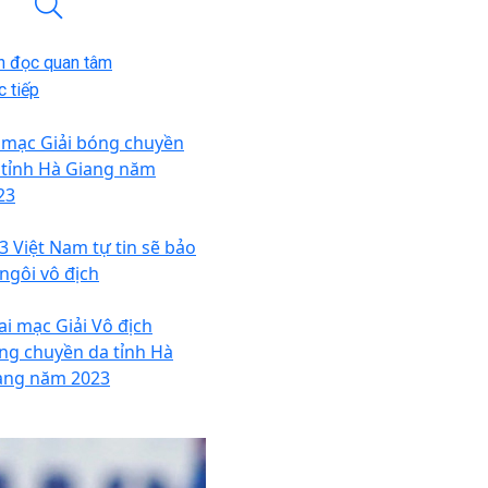
n đọc quan tâm
 tiếp
 mạc Giải bóng chuyền
 tỉnh Hà Giang năm
23
3 Việt Nam tự tin sẽ bảo
 ngôi vô địch
ai mạc Giải Vô địch
ng chuyền da tỉnh Hà
ang năm 2023