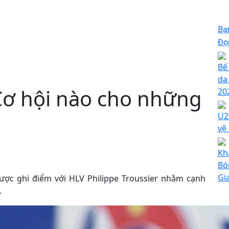
Bạ
Đọc
Bế
da
Cơ hội nào cho những
20
U2
vệ
Kh
Bó
Gi
ược ghi điểm với HLV Philippe Troussier nhằm cạnh
.