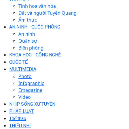
Tinh hoa văn hóa
Đất và người Tuyên Quang
Ẩm thực
AN NINH - QUỐC PHÒNG
An ninh
Quân sự
Biên phòng
KHOA HỌC - CÔNG NGHỆ
QUỐC TẾ
MULTIMEDIA
Photo
Infographic
Emagazine
Video
NHỊP SỐNG XỨ TUYÊN
PHÁP LUẬT
Thể thao
THIẾU NHI