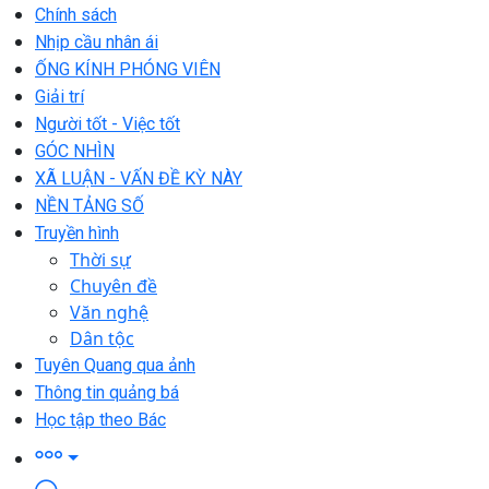
Chính sách
Nhịp cầu nhân ái
ỐNG KÍNH PHÓNG VIÊN
Giải trí
Người tốt - Việc tốt
GÓC NHÌN
XÃ LUẬN - VẤN ĐỀ KỲ NÀY
NỀN TẢNG SỐ
Truyền hình
Thời sự
Chuyên đề
Văn nghệ
Dân tộc
Tuyên Quang qua ảnh
Thông tin quảng bá
Học tập theo Bác