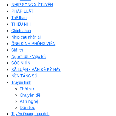
NHỊP SỐNG XỨ TUYÊN
PHÁP LUẬT
Thể thao
THIẾU NHI
Chính sách
Nhịp cầu nhân ái
ỐNG KÍNH PHÓNG VIÊN
Giải trí
Người tốt - Việc tốt
GÓC NHÌN
XÃ LUẬN - VẤN ĐỀ KỲ NÀY
NỀN TẢNG SỐ
Truyền hình
Thời sự
Chuyên đề
Văn nghệ
Dân tộc
Tuyên Quang qua ảnh