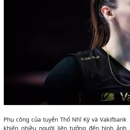
Phụ công của tuyển Thổ Nhĩ Kỳ và Vakifbank
khiến nhiều người liên tưởng đến hình ảnh