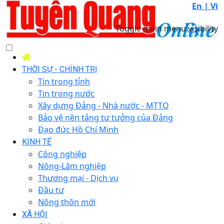
En |
Vi
Toggle main menu visibility
THỜI SỰ - CHÍNH TRỊ
Tin trong tỉnh
Tin trong nước
Xây dựng Đảng - Nhà nước - MTTQ
Bảo vệ nền tảng tư tưởng của Đảng
Đạo đức Hồ Chí Minh
KINH TẾ
Công nghiệp
Nông-Lâm nghiệp
Thương mại - Dịch vụ
Đầu tư
Nông thôn mới
XÃ HỘI