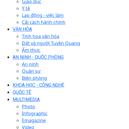
Giáo dục
Y tế
Lao động - việc làm
Cải cách hành chính
VĂN HÓA
Tinh hoa văn hóa
Đất và người Tuyên Quang
Ẩm thực
AN NINH - QUỐC PHÒNG
An ninh
Quân sự
Biên phòng
KHOA HỌC - CÔNG NGHỆ
QUỐC TẾ
MULTIMEDIA
Photo
Infographic
Emagazine
Video