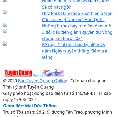
Nhận định Việt Nam vs Hàn Quốc:
Sẽ có bất ngờ?
HLV Park Hang Seo xuất hiện ở trận
đấu của Việt Nam với Hàn Quốc
Những bước chạy từ niềm đam mê
3 đội đầu tiên giành quyền dự Vòng
chung kết Euro 2024
Bế mạc Giải thể thao kỷ niệm 75
năm Ngày truyền thống Kiểm tra
Đảng
© 2020
Báo Tuyên Quang Online
- Cơ quan chủ quản:
Tỉnh uỷ tỉnh Tuyên Quang
Giấy phép hoạt động báo điện tử số 140/GP-BTTTT cấp
ngày 17/03/2022
Giám đốc: Mai Đức Thông
Trụ sở Tòa soạn: Số 219, đường Tân Trào, phường Minh