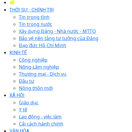
THỜI SỰ - CHÍNH TRỊ
Tin trong tỉnh
Tin trong nước
Xây dựng Đảng - Nhà nước - MTTQ
Bảo vệ nền tảng tư tưởng của Đảng
Đạo đức Hồ Chí Minh
KINH TẾ
Công nghiệp
Nông-Lâm nghiệp
Thương mại - Dịch vụ
Đầu tư
Nông thôn mới
XÃ HỘI
Giáo dục
Y tế
Lao động - việc làm
Cải cách hành chính
VĂN HÓA