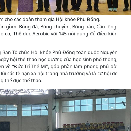
ệm cho các đoàn tham gia Hội khỏe Phù Đổng.
môn gồm: Bóng đá, Bóng chuyền, Bóng bàn, Cầu lông,
éo co, Thể dục Aerobic với 145 nội dung đủ điều kiện
ng Ban Tổ chức Hội khỏe Phù Đổng toàn quốc Nguyễn
gày hội thể thao học đường của học sinh phổ thông,
ện về “Đức-Trí-Thể-Mĩ”, góp phần làm phong phú đời
lùi các tệ nạn xã hội trong nhà trường và là cơ hội để
ng thể dục thể thao.