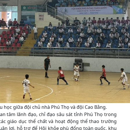
iểu học giữa đội chủ nhà Phú Thọ và đội Cao Bằng.
an tâm lãnh đạo, chỉ đạo sâu sát tỉnh Phú Thọ trong
 tác giáo dục thể chất và hoạt động thể thao trường
huận lợi, hỗ trợ để Hội khỏe phù đổng toàn quốc, khu