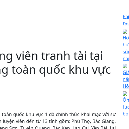
Bạ
Đọc
Hơ
hư
g viên tranh tài tại
sứ
nă
g toàn quốc khu vực
Gi
nă
Hồ
Ôn
tụ
bó
 toàn quốc khu vực 1 đã chính thức khai mạc với sự
 luyện viên đến từ 13 tỉnh gồm: Phú Thọ, Bắc Giang,
ạng Sơn, Tuyên Quang, Bắc Kạn, Lào Cai, Yên Bái, Lai