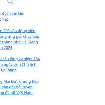
n đọc quan tâm
 tiếp
n 200 vận động viên
ởng ứng giải chạy tiếp
c thành phố Hà Giang
m 2024
ải cầu lông kỷ niệm 134
m ngày sinh Chủ tịch
 Chí Minh
g Mai Đức Chung tiếp
c dẫn dắt đội tuyển
ng đá nữ Việt Nam