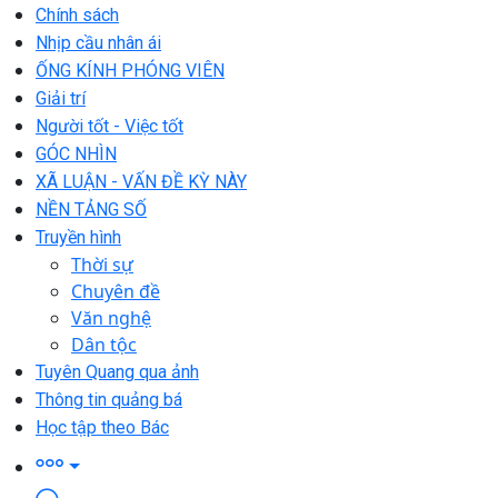
Chính sách
Nhịp cầu nhân ái
ỐNG KÍNH PHÓNG VIÊN
Giải trí
Người tốt - Việc tốt
GÓC NHÌN
XÃ LUẬN - VẤN ĐỀ KỲ NÀY
NỀN TẢNG SỐ
Truyền hình
Thời sự
Chuyên đề
Văn nghệ
Dân tộc
Tuyên Quang qua ảnh
Thông tin quảng bá
Học tập theo Bác