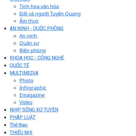
Tinh hoa văn hóa
Đất và người Tuyên Quang
Ẩm thực
AN NINH - QUỐC PHÒNG
An ninh
Quân sự
Biên phòng
KHOA HỌC - CÔNG NGHỆ
QUỐC TẾ
MULTIMEDIA
Photo
Infographic
Emagazine
Video
NHỊP SỐNG XỨ TUYÊN
PHÁP LUẬT
Thể thao
THIẾU NHI