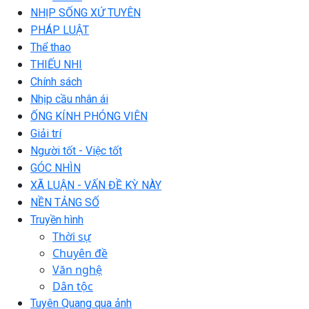
NHỊP SỐNG XỨ TUYÊN
PHÁP LUẬT
Thể thao
THIẾU NHI
Chính sách
Nhịp cầu nhân ái
ỐNG KÍNH PHÓNG VIÊN
Giải trí
Người tốt - Việc tốt
GÓC NHÌN
XÃ LUẬN - VẤN ĐỀ KỲ NÀY
NỀN TẢNG SỐ
Truyền hình
Thời sự
Chuyên đề
Văn nghệ
Dân tộc
Tuyên Quang qua ảnh