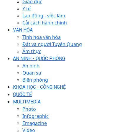
Giáo dục
Y tế
Lao động - việc làm
Cải cách hành chính
VĂN HÓA
Tinh hoa văn hóa
Đất và người Tuyên Quang
Ẩm thực
AN NINH - QUỐC PHÒNG
An ninh
Quân sự
Biên phòng
KHOA HỌC - CÔNG NGHỆ
QUỐC TẾ
MULTIMEDIA
Photo
Infographic
Emagazine
Video