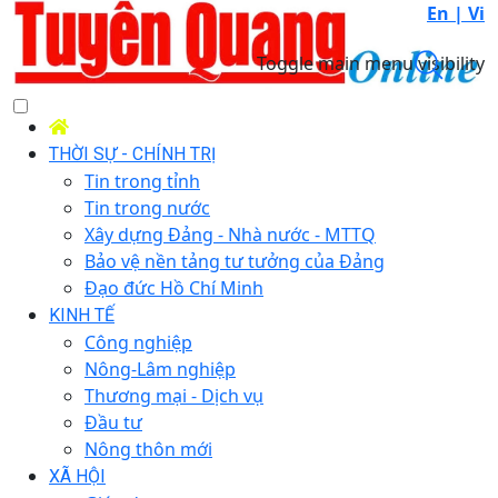
En |
Vi
Toggle main menu visibility
THỜI SỰ - CHÍNH TRỊ
Tin trong tỉnh
Tin trong nước
Xây dựng Đảng - Nhà nước - MTTQ
Bảo vệ nền tảng tư tưởng của Đảng
Đạo đức Hồ Chí Minh
KINH TẾ
Công nghiệp
Nông-Lâm nghiệp
Thương mại - Dịch vụ
Đầu tư
Nông thôn mới
XÃ HỘI