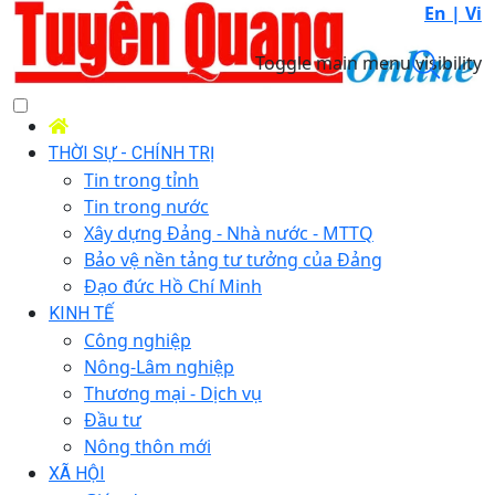
En |
Vi
Toggle main menu visibility
THỜI SỰ - CHÍNH TRỊ
Tin trong tỉnh
Tin trong nước
Xây dựng Đảng - Nhà nước - MTTQ
Bảo vệ nền tảng tư tưởng của Đảng
Đạo đức Hồ Chí Minh
KINH TẾ
Công nghiệp
Nông-Lâm nghiệp
Thương mại - Dịch vụ
Đầu tư
Nông thôn mới
XÃ HỘI