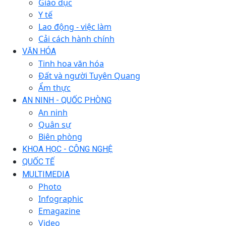
Giáo dục
Y tế
Lao động - việc làm
Cải cách hành chính
VĂN HÓA
Tinh hoa văn hóa
Đất và người Tuyên Quang
Ẩm thực
AN NINH - QUỐC PHÒNG
An ninh
Quân sự
Biên phòng
KHOA HỌC - CÔNG NGHỆ
QUỐC TẾ
MULTIMEDIA
Photo
Infographic
Emagazine
Video