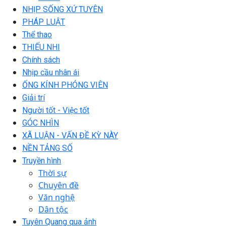
NHỊP SỐNG XỨ TUYÊN
PHÁP LUẬT
Thể thao
THIẾU NHI
Chính sách
Nhịp cầu nhân ái
ỐNG KÍNH PHÓNG VIÊN
Giải trí
Người tốt - Việc tốt
GÓC NHÌN
XÃ LUẬN - VẤN ĐỀ KỲ NÀY
NỀN TẢNG SỐ
Truyền hình
Thời sự
Chuyên đề
Văn nghệ
Dân tộc
Tuyên Quang qua ảnh