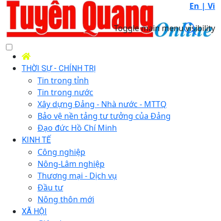
En |
Vi
Toggle main menu visibility
THỜI SỰ - CHÍNH TRỊ
Tin trong tỉnh
Tin trong nước
Xây dựng Đảng - Nhà nước - MTTQ
Bảo vệ nền tảng tư tưởng của Đảng
Đạo đức Hồ Chí Minh
KINH TẾ
Công nghiệp
Nông-Lâm nghiệp
Thương mại - Dịch vụ
Đầu tư
Nông thôn mới
XÃ HỘI