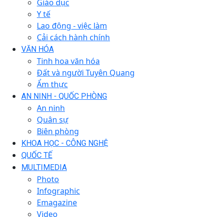
Giáo dục
Y tế
Lao động - việc làm
Cải cách hành chính
VĂN HÓA
Tinh hoa văn hóa
Đất và người Tuyên Quang
Ẩm thực
AN NINH - QUỐC PHÒNG
An ninh
Quân sự
Biên phòng
KHOA HỌC - CÔNG NGHỆ
QUỐC TẾ
MULTIMEDIA
Photo
Infographic
Emagazine
Video