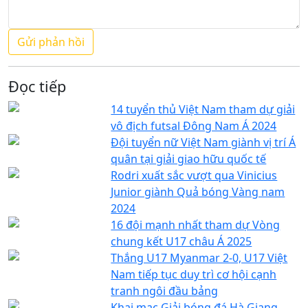
Đọc tiếp
14 tuyển thủ Việt Nam tham dự giải
vô địch futsal Đông Nam Á 2024
Đội tuyển nữ Việt Nam giành vị trí Á
quân tại giải giao hữu quốc tế
Rodri xuất sắc vượt qua Vinicius
Junior giành Quả bóng Vàng nam
2024
16 đội mạnh nhất tham dự Vòng
chung kết U17 châu Á 2025
Thắng U17 Myanmar 2-0, U17 Việt
Nam tiếp tục duy trì cơ hội cạnh
tranh ngôi đầu bảng
Khai mạc Giải bóng đá Hà Giang