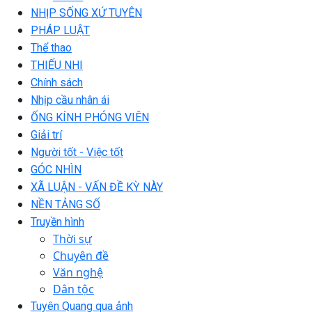
NHỊP SỐNG XỨ TUYÊN
PHÁP LUẬT
Thể thao
THIẾU NHI
Chính sách
Nhịp cầu nhân ái
ỐNG KÍNH PHÓNG VIÊN
Giải trí
Người tốt - Việc tốt
GÓC NHÌN
XÃ LUẬN - VẤN ĐỀ KỲ NÀY
NỀN TẢNG SỐ
Truyền hình
Thời sự
Chuyên đề
Văn nghệ
Dân tộc
Tuyên Quang qua ảnh