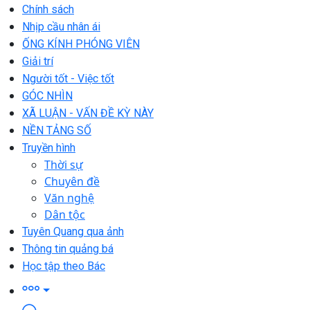
Chính sách
Nhịp cầu nhân ái
ỐNG KÍNH PHÓNG VIÊN
Giải trí
Người tốt - Việc tốt
GÓC NHÌN
XÃ LUẬN - VẤN ĐỀ KỲ NÀY
NỀN TẢNG SỐ
Truyền hình
Thời sự
Chuyên đề
Văn nghệ
Dân tộc
Tuyên Quang qua ảnh
Thông tin quảng bá
Học tập theo Bác