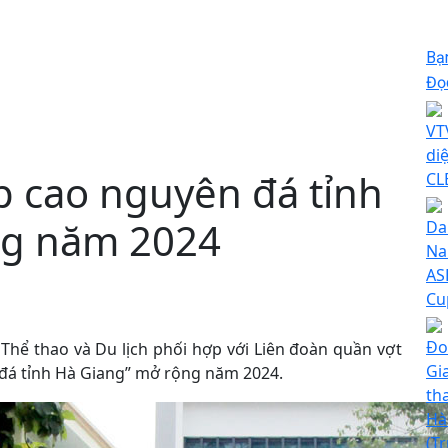
Bạ
Đọc
VT
di
p cao nguyên đá tỉnh
CL
ng năm 2024
Da
Na
AS
Cu
Đo
 Thể thao và Du lịch phối hợp với Liên đoàn quần vợt
Gi
 đá tỉnh Hà Giang” mở rộng năm 2024.
th
Hà
(T