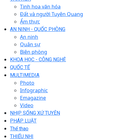
Tinh hoa văn hóa
Đất và người Tuyên Quang
Ẩm thực
AN NINH - QUỐC PHÒNG
An ninh
Quân sự
Biên phòng
KHOA HỌC - CÔNG NGHỆ
QUỐC TẾ
MULTIMEDIA
Photo
Infographic
Emagazine
Video
NHỊP SỐNG XỨ TUYÊN
PHÁP LUẬT
Thể thao
THIẾU NHI