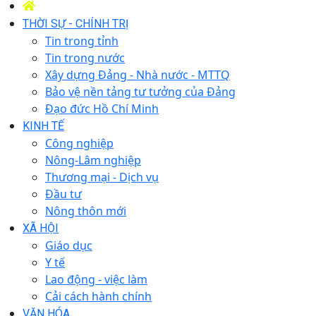
THỜI SỰ - CHÍNH TRỊ
Tin trong tỉnh
Tin trong nước
Xây dựng Đảng - Nhà nước - MTTQ
Bảo vệ nền tảng tư tưởng của Đảng
Đạo đức Hồ Chí Minh
KINH TẾ
Công nghiệp
Nông-Lâm nghiệp
Thương mại - Dịch vụ
Đầu tư
Nông thôn mới
XÃ HỘI
Giáo dục
Y tế
Lao động - việc làm
Cải cách hành chính
VĂN HÓA