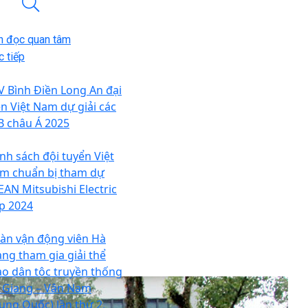
n đọc quan tâm
 tiếp
V Bình Điền Long An đại
ện Việt Nam dự giải các
B châu Á 2025
nh sách đội tuyển Việt
m chuẩn bị tham dự
EAN Mitsubishi Electric
p 2024
àn vận động viên Hà
ang tham gia giải thể
ao dân tộc truyền thống
 Giang – Vân Nam
rung Quốc) lần thứ 2,