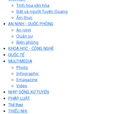
Tinh hoa văn hóa
Đất và người Tuyên Quang
Ẩm thực
AN NINH - QUỐC PHÒNG
An ninh
Quân sự
Biên phòng
KHOA HỌC - CÔNG NGHỆ
QUỐC TẾ
MULTIMEDIA
Photo
Infographic
Emagazine
Video
NHỊP SỐNG XỨ TUYÊN
PHÁP LUẬT
Thể thao
THIẾU NHI