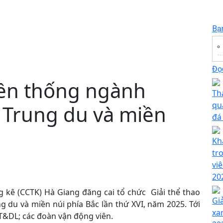
Bạ
Đọc
yền thống ngành
Th
qu
 Trung du và miền
đá
Kh
tr
vi
20
ng kê (CCTK) Hà Giang đăng cai tổ chức Giải thể thao
Giả
 du và miền núi phía Bắc lần thứ XVI, năm 2025. Tới
xa
T&DL; các đoàn vận động viên.