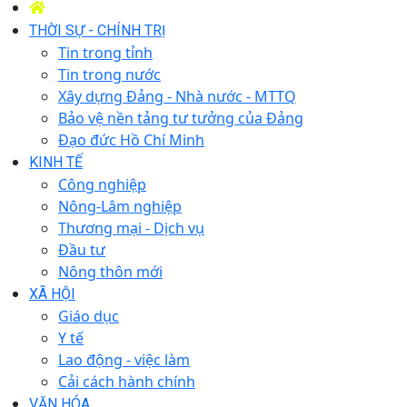
THỜI SỰ - CHÍNH TRỊ
Tin trong tỉnh
Tin trong nước
Xây dựng Đảng - Nhà nước - MTTQ
Bảo vệ nền tảng tư tưởng của Đảng
Đạo đức Hồ Chí Minh
KINH TẾ
Công nghiệp
Nông-Lâm nghiệp
Thương mại - Dịch vụ
Đầu tư
Nông thôn mới
XÃ HỘI
Giáo dục
Y tế
Lao động - việc làm
Cải cách hành chính
VĂN HÓA