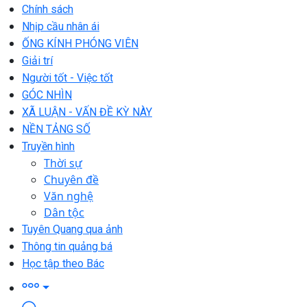
Chính sách
Nhịp cầu nhân ái
ỐNG KÍNH PHÓNG VIÊN
Giải trí
Người tốt - Việc tốt
GÓC NHÌN
XÃ LUẬN - VẤN ĐỀ KỲ NÀY
NỀN TẢNG SỐ
Truyền hình
Thời sự
Chuyên đề
Văn nghệ
Dân tộc
Tuyên Quang qua ảnh
Thông tin quảng bá
Học tập theo Bác