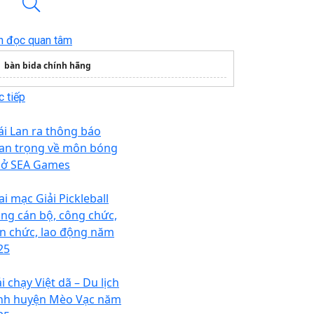
n đọc quan tâm
bàn bida chính hãng
 tiếp
ái Lan ra thông báo
an trọng về môn bóng
 ở SEA Games
ai mạc Giải Pickleball
ong cán bộ, công chức,
ên chức, lao động năm
25
i chạy Việt dã – Du lịch
nh huyện Mèo Vạc năm