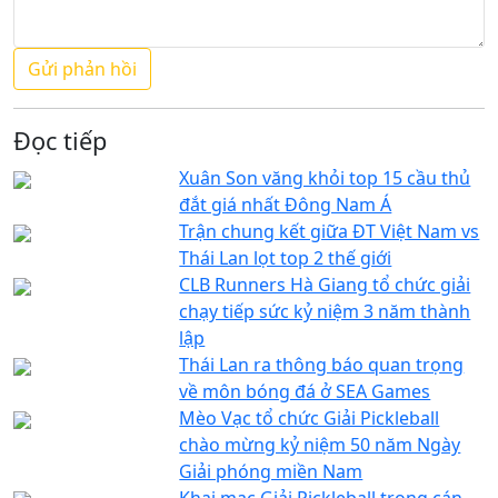
Đọc tiếp
Xuân Son văng khỏi top 15 cầu thủ
đắt giá nhất Đông Nam Á
Trận chung kết giữa ĐT Việt Nam vs
Thái Lan lọt top 2 thế giới
CLB Runners Hà Giang tổ chức giải
chạy tiếp sức kỷ niệm 3 năm thành
lập
Thái Lan ra thông báo quan trọng
về môn bóng đá ở SEA Games
Mèo Vạc tổ chức Giải Pickleball
chào mừng kỷ niệm 50 năm Ngày
Giải phóng miền Nam
Khai mạc Giải Pickleball trong cán