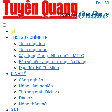
En |
Vi
Toggle main menu visibility
THỜI SỰ - CHÍNH TRỊ
Tin trong tỉnh
Tin trong nước
Xây dựng Đảng - Nhà nước - MTTQ
Bảo vệ nền tảng tư tưởng của Đảng
Đạo đức Hồ Chí Minh
KINH TẾ
Công nghiệp
Nông-Lâm nghiệp
Thương mại - Dịch vụ
Đầu tư
Nông thôn mới
XÃ HỘI