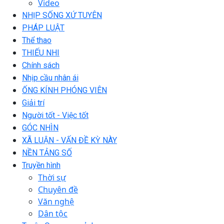
Video
NHỊP SỐNG XỨ TUYÊN
PHÁP LUẬT
Thể thao
THIẾU NHI
Chính sách
Nhịp cầu nhân ái
ỐNG KÍNH PHÓNG VIÊN
Giải trí
Người tốt - Việc tốt
GÓC NHÌN
XÃ LUẬN - VẤN ĐỀ KỲ NÀY
NỀN TẢNG SỐ
Truyền hình
Thời sự
Chuyên đề
Văn nghệ
Dân tộc