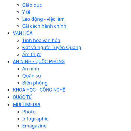
Giáo dục
Y tế
Lao động - việc làm
Cải cách hành chính
VĂN HÓA
Tinh hoa văn hóa
Đất và người Tuyên Quang
Ẩm thực
AN NINH - QUỐC PHÒNG
An ninh
Quân sự
Biên phòng
KHOA HỌC - CÔNG NGHỆ
QUỐC TẾ
MULTIMEDIA
Photo
Infographic
Emagazine