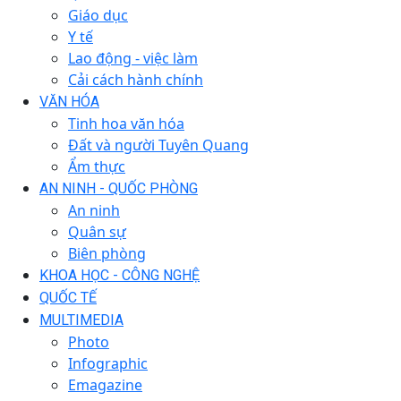
Giáo dục
Y tế
Lao động - việc làm
Cải cách hành chính
VĂN HÓA
Tinh hoa văn hóa
Đất và người Tuyên Quang
Ẩm thực
AN NINH - QUỐC PHÒNG
An ninh
Quân sự
Biên phòng
KHOA HỌC - CÔNG NGHỆ
QUỐC TẾ
MULTIMEDIA
Photo
Infographic
Emagazine