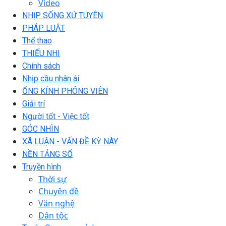
Video
NHỊP SỐNG XỨ TUYÊN
PHÁP LUẬT
Thể thao
THIẾU NHI
Chính sách
Nhịp cầu nhân ái
ỐNG KÍNH PHÓNG VIÊN
Giải trí
Người tốt - Việc tốt
GÓC NHÌN
XÃ LUẬN - VẤN ĐỀ KỲ NÀY
NỀN TẢNG SỐ
Truyền hình
Thời sự
Chuyên đề
Văn nghệ
Dân tộc