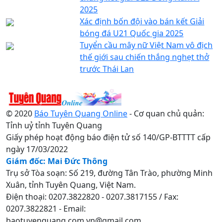
2025
Xác định bốn đội vào bán kết Giải
bóng đá U21 Quốc gia 2025
Tuyển cầu mây nữ Việt Nam vô địch
thế giới sau chiến thắng nghẹt thở
trước Thái Lan
© 2020
Báo Tuyên Quang Online
- Cơ quan chủ quản:
Tỉnh uỷ tỉnh Tuyên Quang
Giấy phép hoạt động báo điện tử số 140/GP-BTTTT cấp
ngày 17/03/2022
Giám đốc: Mai Đức Thông
Trụ sở Tòa soạn: Số 219, đường Tân Trào, phường Minh
Xuân, tỉnh Tuyên Quang, Việt Nam.
Điện thoại: 0207.3822820 - 0207.3817155 / Fax:
0207.3822821 - Email:
baotuyenquang.com.vn@gmail.com