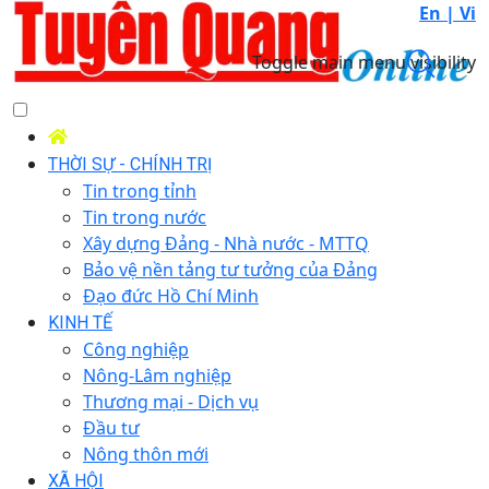
En |
Vi
Toggle main menu visibility
THỜI SỰ - CHÍNH TRỊ
Tin trong tỉnh
Tin trong nước
Xây dựng Đảng - Nhà nước - MTTQ
Bảo vệ nền tảng tư tưởng của Đảng
Đạo đức Hồ Chí Minh
KINH TẾ
Công nghiệp
Nông-Lâm nghiệp
Thương mại - Dịch vụ
Đầu tư
Nông thôn mới
XÃ HỘI