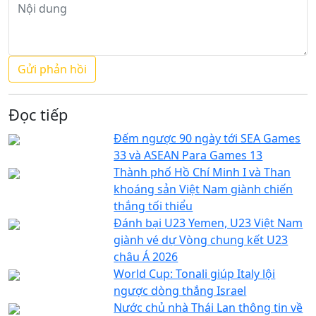
Đọc tiếp
Đếm ngược 90 ngày tới SEA Games
33 và ASEAN Para Games 13
Thành phố Hồ Chí Minh I và Than
khoáng sản Việt Nam giành chiến
thắng tối thiểu
Đánh bại U23 Yemen, U23 Việt Nam
giành vé dự Vòng chung kết U23
châu Á 2026
World Cup: Tonali giúp Italy lội
ngược dòng thắng Israel
Nước chủ nhà Thái Lan thông tin về