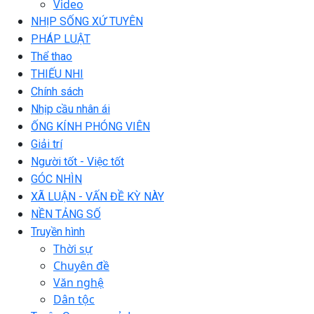
Video
NHỊP SỐNG XỨ TUYÊN
PHÁP LUẬT
Thể thao
THIẾU NHI
Chính sách
Nhịp cầu nhân ái
ỐNG KÍNH PHÓNG VIÊN
Giải trí
Người tốt - Việc tốt
GÓC NHÌN
XÃ LUẬN - VẤN ĐỀ KỲ NÀY
NỀN TẢNG SỐ
Truyền hình
Thời sự
Chuyên đề
Văn nghệ
Dân tộc