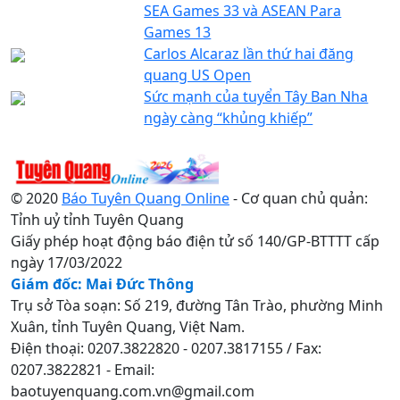
SEA Games 33 và ASEAN Para
Games 13
Carlos Alcaraz lần thứ hai đăng
quang US Open
Sức mạnh của tuyển Tây Ban Nha
ngày càng “khủng khiếp”
© 2020
Báo Tuyên Quang Online
- Cơ quan chủ quản:
Tỉnh uỷ tỉnh Tuyên Quang
Giấy phép hoạt động báo điện tử số 140/GP-BTTTT cấp
ngày 17/03/2022
Giám đốc: Mai Đức Thông
Trụ sở Tòa soạn: Số 219, đường Tân Trào, phường Minh
Xuân, tỉnh Tuyên Quang, Việt Nam.
Điện thoại: 0207.3822820 - 0207.3817155 / Fax:
0207.3822821 - Email:
baotuyenquang.com.vn@gmail.com