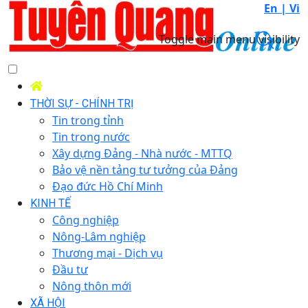
En |
Vi
Toggle main menu visibility
THỜI SỰ - CHÍNH TRỊ
Tin trong tỉnh
Tin trong nước
Xây dựng Đảng - Nhà nước - MTTQ
Bảo vệ nền tảng tư tưởng của Đảng
Đạo đức Hồ Chí Minh
KINH TẾ
Công nghiệp
Nông-Lâm nghiệp
Thương mại - Dịch vụ
Đầu tư
Nông thôn mới
XÃ HỘI