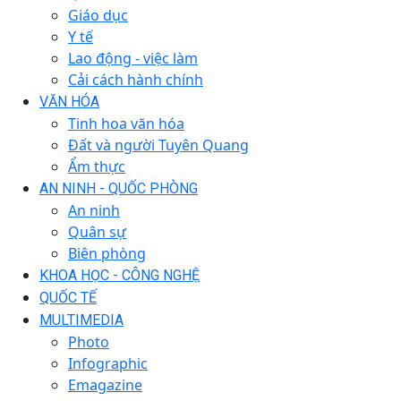
Giáo dục
Y tế
Lao động - việc làm
Cải cách hành chính
VĂN HÓA
Tinh hoa văn hóa
Đất và người Tuyên Quang
Ẩm thực
AN NINH - QUỐC PHÒNG
An ninh
Quân sự
Biên phòng
KHOA HỌC - CÔNG NGHỆ
QUỐC TẾ
MULTIMEDIA
Photo
Infographic
Emagazine