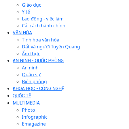
Giáo dục
Y tế
Lao động - việc làm
Cải cách hành chính
VĂN HÓA
Tinh hoa văn hóa
Đất và người Tuyên Quang
Ẩm thực
AN NINH - QUỐC PHÒNG
An ninh
Quân sự
Biên phòng
KHOA HỌC - CÔNG NGHỆ
QUỐC TẾ
MULTIMEDIA
Photo
Infographic
Emagazine