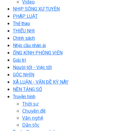
Video
NHỊP SỐNG XỨ TUYÊN
PHÁP LUẬT
Thể thao
THIẾU NHI
Chính sách
Nhịp cầu nhân ái
ỐNG KÍNH PHÓNG VIÊN
Giải trí
Người tốt - Việc tốt
GÓC NHÌN
XÃ LUẬN - VẤN ĐỀ KỲ NÀY
NỀN TẢNG SỐ
Truyền hình
Thời sự
Chuyên đề
Văn nghệ
Dân tộc