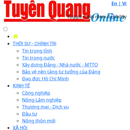
En |
Vi
Toggle main menu visibility
THỜI SỰ - CHÍNH TRỊ
Tin trong tỉnh
Tin trong nước
Xây dựng Đảng - Nhà nước - MTTQ
Bảo vệ nền tảng tư tưởng của Đảng
Đạo đức Hồ Chí Minh
KINH TẾ
Công nghiệp
Nông-Lâm nghiệp
Thương mại - Dịch vụ
Đầu tư
Nông thôn mới
XÃ HỘI