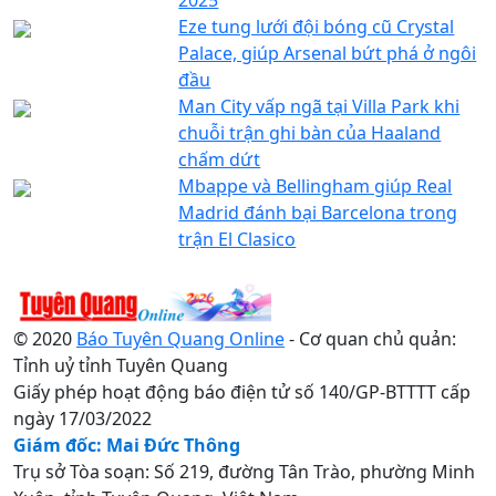
Eze tung lưới đội bóng cũ Crystal
Palace, giúp Arsenal bứt phá ở ngôi
đầu
Man City vấp ngã tại Villa Park khi
chuỗi trận ghi bàn của Haaland
chấm dứt
Mbappe và Bellingham giúp Real
Madrid đánh bại Barcelona trong
trận El Clasico
© 2020
Báo Tuyên Quang Online
- Cơ quan chủ quản:
Tỉnh uỷ tỉnh Tuyên Quang
Giấy phép hoạt động báo điện tử số 140/GP-BTTTT cấp
ngày 17/03/2022
Giám đốc: Mai Đức Thông
Trụ sở Tòa soạn: Số 219, đường Tân Trào, phường Minh