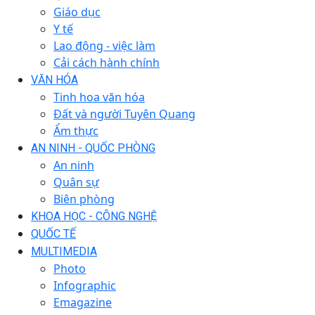
Giáo dục
Y tế
Lao động - việc làm
Cải cách hành chính
VĂN HÓA
Tinh hoa văn hóa
Đất và người Tuyên Quang
Ẩm thực
AN NINH - QUỐC PHÒNG
An ninh
Quân sự
Biên phòng
KHOA HỌC - CÔNG NGHỆ
QUỐC TẾ
MULTIMEDIA
Photo
Infographic
Emagazine