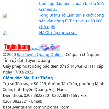
buổi tập đầu tiên, chuẩn bị cho SEA
Games 33
Tổng Bí thư Tô Lâm dự lễ khởi công
sân vận động PVF sức chứa 60.000
chỗ ngồi
HA.GL tiếp tục sa sút
© 2020
Báo Tuyên Quang Online
- Cơ quan chủ quản:
Tỉnh uỷ tỉnh Tuyên Quang
Giấy phép hoạt động báo điện tử số 140/GP-BTTTT cấp
ngày 17/03/2022
Giám đốc: Mai Đức Thông
Trụ sở Tòa soạn: Số 219, đường Tân Trào, phường Minh
Xuân, tỉnh Tuyên Quang, Việt Nam.
Điện thoại: 0207.3822820 - 0207.3817155 / Fax:
0207.3822821 - Email:
baotuyenquang.com.vn@gmail.com