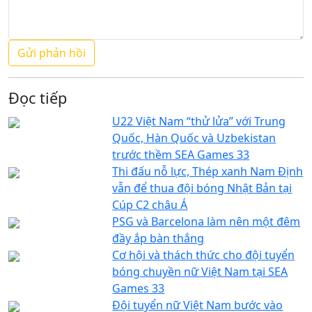
Đọc tiếp
U22 Việt Nam “thử lửa” với Trung
Quốc, Hàn Quốc và Uzbekistan
trước thềm SEA Games 33
Thi đấu nỗ lực, Thép xanh Nam Định
vẫn để thua đội bóng Nhật Bản tại
Cúp C2 châu Á
PSG và Barcelona làm nên một đêm
đầy ắp bàn thắng
Cơ hội và thách thức cho đội tuyển
bóng chuyền nữ Việt Nam tại SEA
Games 33
Đội tuyển nữ Việt Nam bước vào