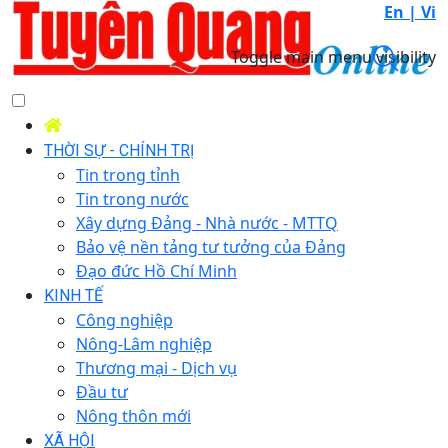
En |
Vi
Toggle main menu visibility
THỜI SỰ - CHÍNH TRỊ
Tin trong tỉnh
Tin trong nước
Xây dựng Đảng - Nhà nước - MTTQ
Bảo vệ nền tảng tư tưởng của Đảng
Đạo đức Hồ Chí Minh
KINH TẾ
Công nghiệp
Nông-Lâm nghiệp
Thương mại - Dịch vụ
Đầu tư
Nông thôn mới
XÃ HỘI