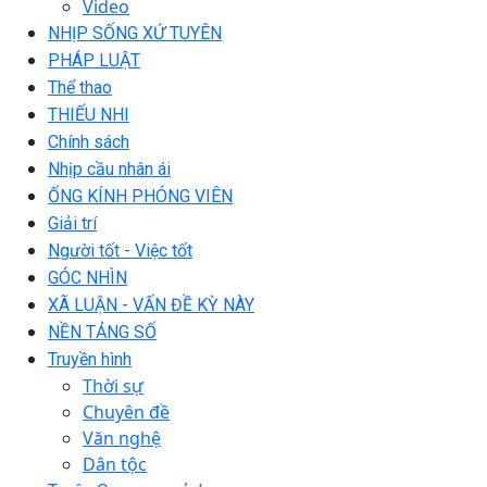
Video
NHỊP SỐNG XỨ TUYÊN
PHÁP LUẬT
Thể thao
THIẾU NHI
Chính sách
Nhịp cầu nhân ái
ỐNG KÍNH PHÓNG VIÊN
Giải trí
Người tốt - Việc tốt
GÓC NHÌN
XÃ LUẬN - VẤN ĐỀ KỲ NÀY
NỀN TẢNG SỐ
Truyền hình
Thời sự
Chuyên đề
Văn nghệ
Dân tộc