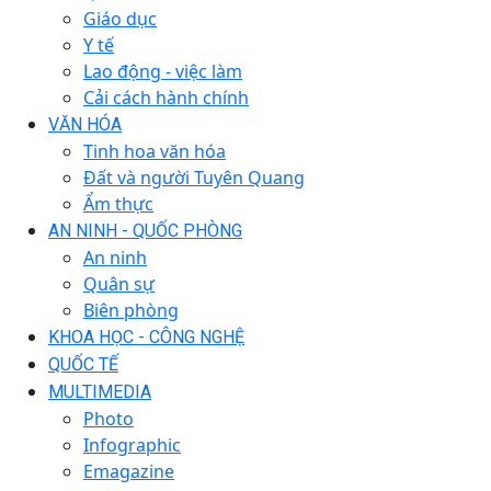
Giáo dục
Y tế
Lao động - việc làm
Cải cách hành chính
VĂN HÓA
Tinh hoa văn hóa
Đất và người Tuyên Quang
Ẩm thực
AN NINH - QUỐC PHÒNG
An ninh
Quân sự
Biên phòng
KHOA HỌC - CÔNG NGHỆ
QUỐC TẾ
MULTIMEDIA
Photo
Infographic
Emagazine