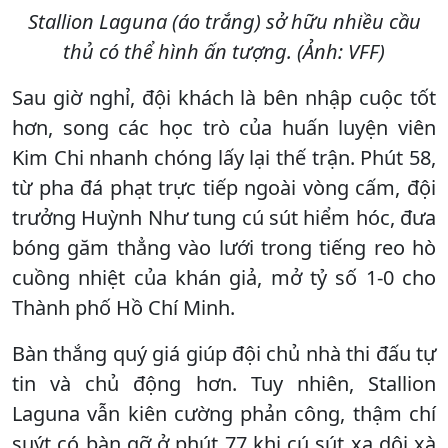
Stallion Laguna (áo trắng) sở hữu nhiều cầu
thủ có thể hình ấn tượng. (Ảnh: VFF)
Sau giờ nghỉ, đội khách là bên nhập cuộc tốt
hơn, song các học trò của huấn luyện viên
Kim Chi nhanh chóng lấy lại thế trận. Phút 58,
từ pha đá phạt trực tiếp ngoài vòng cấm, đội
trưởng Huỳnh Như tung cú sút hiểm hóc, đưa
bóng găm thẳng vào lưới trong tiếng reo hò
cuồng nhiệt của khán giả, mở tỷ số 1-0 cho
Thành phố Hồ Chí Minh.
Bàn thắng quý giá giúp đội chủ nhà thi đấu tự
tin và chủ động hơn. Tuy nhiên, Stallion
Laguna vẫn kiên cường phản công, thậm chí
suýt có bàn gỡ ở phút 77 khi cú sút xa dội xà