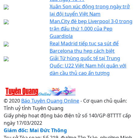
Xuân Son xúc động trong ngày trở
lại đội tuyển Việt Nam
Man.City đè bẹp Liverpool 3-0 trong
trận đấu thứ 1.000 của Pep
Guardiola
Real Madrid tiếp tục sa sút để
Barcelona thu hẹp cách biệt
Giải Tứ hùng quốc tế tại Trung
Quốc: U22 Việt Nam hội quân với
dàn cầu thủ cao ấn tượng
© 2020
Báo Tuyên Quang Online
- Cơ quan chủ quản:
Tỉnh uỷ tỉnh Tuyên Quang
Giấy phép hoạt động báo điện tử số 140/GP-BTTTT cấp
ngày 17/03/2022
Giám đốc: Mai Đức Thông
Trụ sở Tòa soạn: Số 219, đường Tân Trào, phường Minh