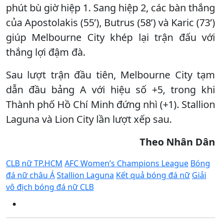
phút bù giờ hiệp 1. Sang hiệp 2, các bàn thắng
của Apostolakis (55’), Butrus (58’) và Karic (73’)
giúp Melbourne City khép lại trận đấu với
thắng lợi đậm đà.
Sau lượt trận đầu tiên, Melbourne City tạm
dẫn đầu bảng A với hiệu số +5, trong khi
Thành phố Hồ Chí Minh đứng nhì (+1). Stallion
Laguna và Lion City lần lượt xếp sau.
Theo Nhân Dân
CLB nữ TP.HCM
AFC Women’s Champions League
Bóng
đá nữ châu Á
Stallion Laguna
Kết quả bóng đá nữ
Giải
vô địch bóng đá nữ CLB