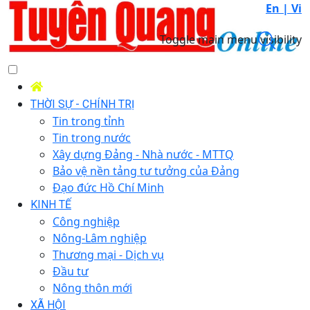
En |
Vi
Toggle main menu visibility
THỜI SỰ - CHÍNH TRỊ
Tin trong tỉnh
Tin trong nước
Xây dựng Đảng - Nhà nước - MTTQ
Bảo vệ nền tảng tư tưởng của Đảng
Đạo đức Hồ Chí Minh
KINH TẾ
Công nghiệp
Nông-Lâm nghiệp
Thương mại - Dịch vụ
Đầu tư
Nông thôn mới
XÃ HỘI