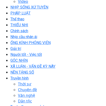
Video
NHỊP SỐNG XỨ TUYÊN
PHÁP LUẬT
Thể thao
THIẾU NHI
Chính sách
Nhịp cầu nhân ái
ỐNG KÍNH PHÓNG VIÊN
Giải trí
Người tốt - Việc tốt
GÓC NHÌN
XÃ LUẬN - VẤN ĐỀ KỲ NÀY
NỀN TẢNG SỐ
Truyền hình
Thời sự
Chuyên đề
Văn nghệ
Dân tộc