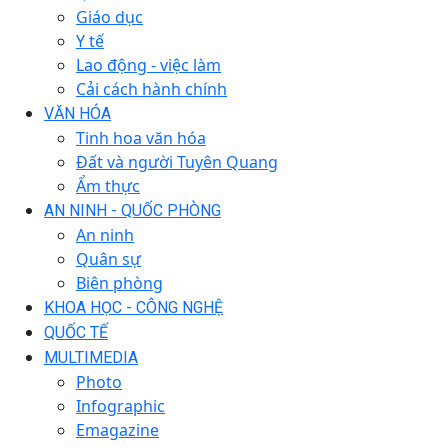
Giáo dục
Y tế
Lao động - việc làm
Cải cách hành chính
VĂN HÓA
Tinh hoa văn hóa
Đất và người Tuyên Quang
Ẩm thực
AN NINH - QUỐC PHÒNG
An ninh
Quân sự
Biên phòng
KHOA HỌC - CÔNG NGHỆ
QUỐC TẾ
MULTIMEDIA
Photo
Infographic
Emagazine