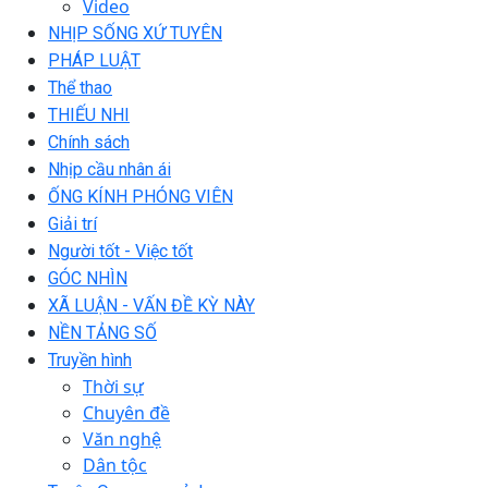
Video
NHỊP SỐNG XỨ TUYÊN
PHÁP LUẬT
Thể thao
THIẾU NHI
Chính sách
Nhịp cầu nhân ái
ỐNG KÍNH PHÓNG VIÊN
Giải trí
Người tốt - Việc tốt
GÓC NHÌN
XÃ LUẬN - VẤN ĐỀ KỲ NÀY
NỀN TẢNG SỐ
Truyền hình
Thời sự
Chuyên đề
Văn nghệ
Dân tộc