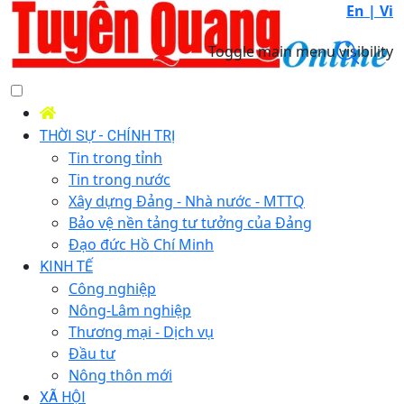
En |
Vi
Toggle main menu visibility
THỜI SỰ - CHÍNH TRỊ
Tin trong tỉnh
Tin trong nước
Xây dựng Đảng - Nhà nước - MTTQ
Bảo vệ nền tảng tư tưởng của Đảng
Đạo đức Hồ Chí Minh
KINH TẾ
Công nghiệp
Nông-Lâm nghiệp
Thương mại - Dịch vụ
Đầu tư
Nông thôn mới
XÃ HỘI