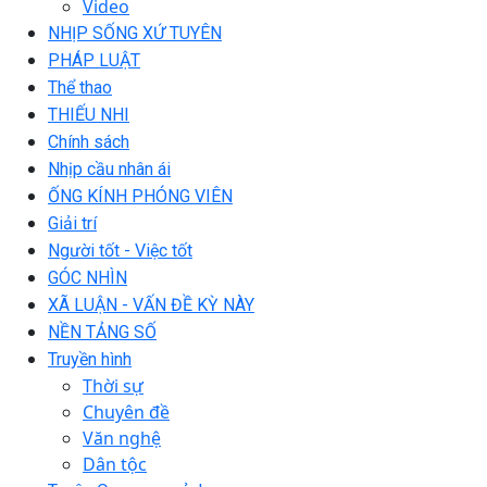
Video
NHỊP SỐNG XỨ TUYÊN
PHÁP LUẬT
Thể thao
THIẾU NHI
Chính sách
Nhịp cầu nhân ái
ỐNG KÍNH PHÓNG VIÊN
Giải trí
Người tốt - Việc tốt
GÓC NHÌN
XÃ LUẬN - VẤN ĐỀ KỲ NÀY
NỀN TẢNG SỐ
Truyền hình
Thời sự
Chuyên đề
Văn nghệ
Dân tộc