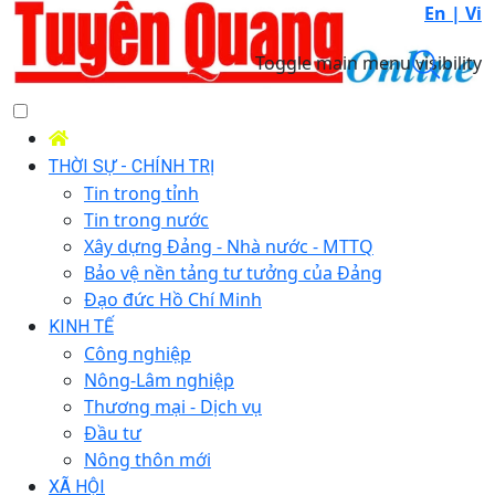
En |
Vi
Toggle main menu visibility
THỜI SỰ - CHÍNH TRỊ
Tin trong tỉnh
Tin trong nước
Xây dựng Đảng - Nhà nước - MTTQ
Bảo vệ nền tảng tư tưởng của Đảng
Đạo đức Hồ Chí Minh
KINH TẾ
Công nghiệp
Nông-Lâm nghiệp
Thương mại - Dịch vụ
Đầu tư
Nông thôn mới
XÃ HỘI