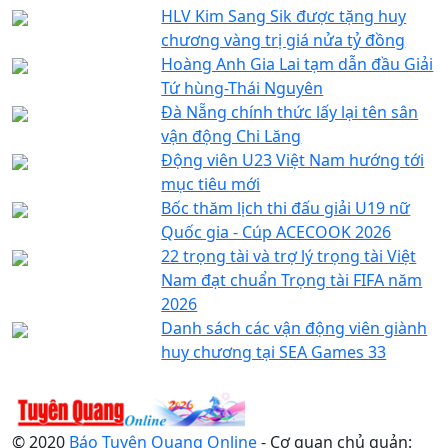
HLV Kim Sang Sik được tặng huy
chương vàng trị giá nửa tỷ đồng
Hoàng Anh Gia Lai tạm dẫn đầu Giải
Tứ hùng-Thái Nguyên
Đà Nẵng chính thức lấy lại tên sân
vận động Chi Lăng
Động viên U23 Việt Nam hướng tới
mục tiêu mới
Bốc thăm lịch thi đấu giải U19 nữ
Quốc gia - Cúp ACECOOK 2026
22 trọng tài và trợ lý trọng tài Việt
Nam đạt chuẩn Trọng tài FIFA năm
2026
Danh sách các vận động viên giành
huy chương tại SEA Games 33
© 2020
Báo Tuyên Quang Online
- Cơ quan chủ quản: