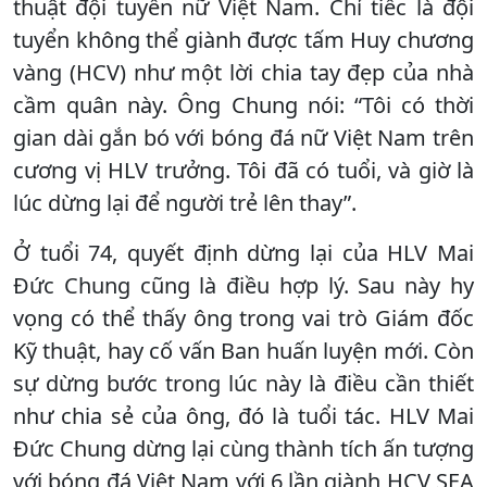
thuật đội tuyển nữ Việt Nam. Chỉ tiếc là đội
tuyển không thể giành được tấm Huy chương
vàng (HCV) như một lời chia tay đẹp của nhà
cầm quân này. Ông Chung nói: “Tôi có thời
gian dài gắn bó với bóng đá nữ Việt Nam trên
cương vị HLV trưởng. Tôi đã có tuổi, và giờ là
lúc dừng lại để người trẻ lên thay”.
Ở tuổi 74, quyết định dừng lại của HLV Mai
Đức Chung cũng là điều hợp lý. Sau này hy
vọng có thể thấy ông trong vai trò Giám đốc
Kỹ thuật, hay cố vấn Ban huấn luyện mới. Còn
sự dừng bước trong lúc này là điều cần thiết
như chia sẻ của ông, đó là tuổi tác. HLV Mai
Đức Chung dừng lại cùng thành tích ấn tượng
với bóng đá Việt Nam với 6 lần giành HCV SEA