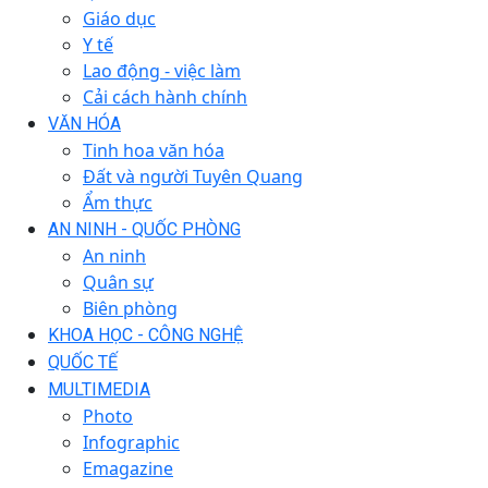
Giáo dục
Y tế
Lao động - việc làm
Cải cách hành chính
VĂN HÓA
Tinh hoa văn hóa
Đất và người Tuyên Quang
Ẩm thực
AN NINH - QUỐC PHÒNG
An ninh
Quân sự
Biên phòng
KHOA HỌC - CÔNG NGHỆ
QUỐC TẾ
MULTIMEDIA
Photo
Infographic
Emagazine