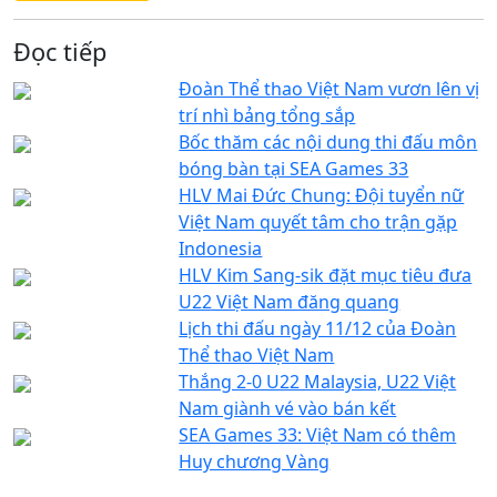
Đọc tiếp
Đoàn Thể thao Việt Nam vươn lên vị
trí nhì bảng tổng sắp
Bốc thăm các nội dung thi đấu môn
bóng bàn tại SEA Games 33
HLV Mai Đức Chung: Đội tuyển nữ
Việt Nam quyết tâm cho trận gặp
Indonesia
HLV Kim Sang-sik đặt mục tiêu đưa
U22 Việt Nam đăng quang
Lịch thi đấu ngày 11/12 của Đoàn
Thể thao Việt Nam
Thắng 2-0 U22 Malaysia, U22 Việt
Nam giành vé vào bán kết
SEA Games 33: Việt Nam có thêm
Huy chương Vàng