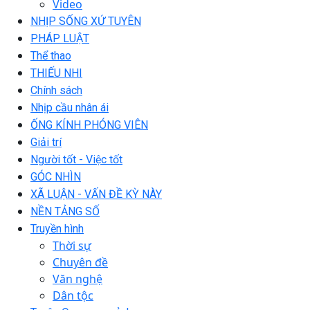
Video
NHỊP SỐNG XỨ TUYÊN
PHÁP LUẬT
Thể thao
THIẾU NHI
Chính sách
Nhịp cầu nhân ái
ỐNG KÍNH PHÓNG VIÊN
Giải trí
Người tốt - Việc tốt
GÓC NHÌN
XÃ LUẬN - VẤN ĐỀ KỲ NÀY
NỀN TẢNG SỐ
Truyền hình
Thời sự
Chuyên đề
Văn nghệ
Dân tộc