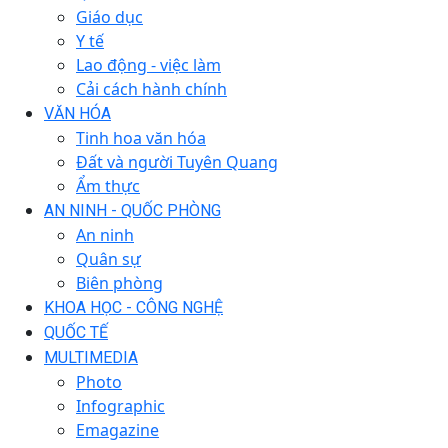
Giáo dục
Y tế
Lao động - việc làm
Cải cách hành chính
VĂN HÓA
Tinh hoa văn hóa
Đất và người Tuyên Quang
Ẩm thực
AN NINH - QUỐC PHÒNG
An ninh
Quân sự
Biên phòng
KHOA HỌC - CÔNG NGHỆ
QUỐC TẾ
MULTIMEDIA
Photo
Infographic
Emagazine