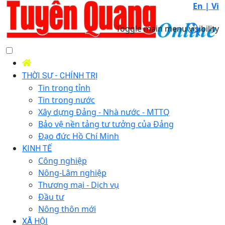
En |
Vi
Toggle main menu visibility
THỜI SỰ - CHÍNH TRỊ
Tin trong tỉnh
Tin trong nước
Xây dựng Đảng - Nhà nước - MTTQ
Bảo vệ nền tảng tư tưởng của Đảng
Đạo đức Hồ Chí Minh
KINH TẾ
Công nghiệp
Nông-Lâm nghiệp
Thương mại - Dịch vụ
Đầu tư
Nông thôn mới
XÃ HỘI