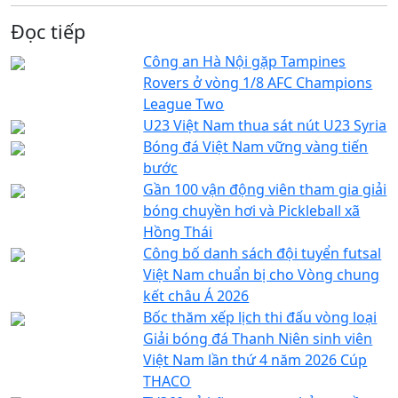
Đọc tiếp
Công an Hà Nội gặp Tampines
Rovers ở vòng 1/8 AFC Champions
League Two
U23 Việt Nam thua sát nút U23 Syria
Bóng đá Việt Nam vững vàng tiến
bước
Gần 100 vận động viên tham gia giải
bóng chuyền hơi và Pickleball xã
Hồng Thái
Công bố danh sách đội tuyển futsal
Việt Nam chuẩn bị cho Vòng chung
kết châu Á 2026
Bốc thăm xếp lịch thi đấu vòng loại
Giải bóng đá Thanh Niên sinh viên
Việt Nam lần thứ 4 năm 2026 Cúp
THACO