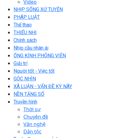
Video
NHỊP SỐNG XỨ TUYÊN
PHÁP LUẬT
Thể thao
THIẾU NHI
Chính sách
Nhịp cầu nhân ái
ỐNG KÍNH PHÓNG VIÊN
Giải trí
Người tốt - Việc tốt
GÓC NHÌN
XÃ LUẬN - VẤN ĐỀ KỲ NÀY
NỀN TẢNG SỐ
Truyền hình
Thời sự
Chuyên đề
Văn nghệ
Dân tộc