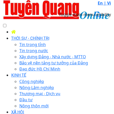
En |
Vi
Toggle main menu visibility
THỜI SỰ - CHÍNH TRỊ
Tin trong tỉnh
Tin trong nước
Xây dựng Đảng - Nhà nước - MTTQ
Bảo vệ nền tảng tư tưởng của Đảng
Đạo đức Hồ Chí Minh
KINH TẾ
Công nghiệp
Nông-Lâm nghiệp
Thương mại - Dịch vụ
Đầu tư
Nông thôn mới
XÃ HỘI