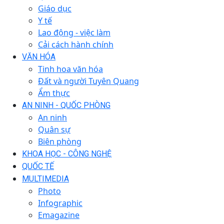
Giáo dục
Y tế
Lao động - việc làm
Cải cách hành chính
VĂN HÓA
Tinh hoa văn hóa
Đất và người Tuyên Quang
Ẩm thực
AN NINH - QUỐC PHÒNG
An ninh
Quân sự
Biên phòng
KHOA HỌC - CÔNG NGHỆ
QUỐC TẾ
MULTIMEDIA
Photo
Infographic
Emagazine