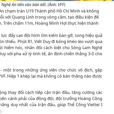
Nghệ An tiến vào bán kết. (Ảnh: VFF)
 An chạm trán U19 Thành phố Hồ Chí Minh và không
lỗi với Quang Linh trong vòng cấm, tạo điều kiện để
. Trên chấm 11m, Hoàng Minh Hợi thực hiện thành
lực đẩy cao đội hình tìm kiếm bàn gỡ, song hiệu quả
òn thiếu. Phút 81, Viết Duy đi bóng khéo léo vượt qua
sút hiểm hóc, nhân đôi cách biệt cho Sông Lam Nghệ
uy với pha xử lý tinh tế, ấn định chiến thắng 3-0 cho
 I - một trong những ứng viên cho chức vô địch, gặp
 PVF. Hiệp 1 khép lại mà không có bàn thắng nào được
ộng thay đổi cách tiếp cận trận đấu, tăng cường các
 bên cánh phải của đồng đội, đội trưởng Hoàng Công
hắng duy nhất của trận đấu, giúp Thể Công Viettel I
.