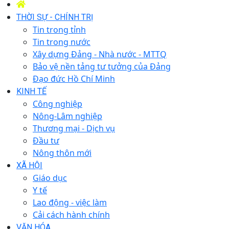
THỜI SỰ - CHÍNH TRỊ
Tin trong tỉnh
Tin trong nước
Xây dựng Đảng - Nhà nước - MTTQ
Bảo vệ nền tảng tư tưởng của Đảng
Đạo đức Hồ Chí Minh
KINH TẾ
Công nghiệp
Nông-Lâm nghiệp
Thương mại - Dịch vụ
Đầu tư
Nông thôn mới
XÃ HỘI
Giáo dục
Y tế
Lao động - việc làm
Cải cách hành chính
VĂN HÓA