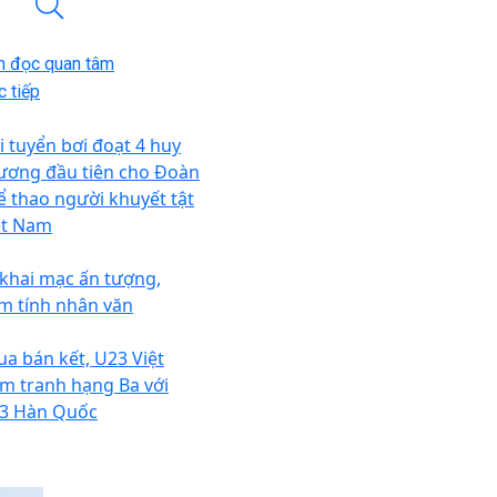
n đọc quan tâm
 tiếp
i tuyển bơi đoạt 4 huy
ương đầu tiên cho Đoàn
ể thao người khuyết tật
ệt Nam
 khai mạc ấn tượng,
m tính nhân văn
ua bán kết, U23 Việt
m tranh hạng Ba với
3 Hàn Quốc