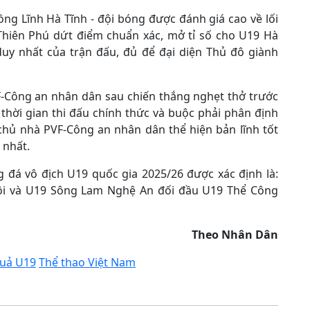
ng Lĩnh Hà Tĩnh - đội bóng được đánh giá cao về lối
 Thiên Phú dứt điểm chuẩn xác, mở tỉ số cho U19 Hà
duy nhất của trận đấu, đủ để đại diện Thủ đô giành
F-Công an nhân dân sau chiến thắng nghẹt thở trước
thời gian thi đấu chính thức và buộc phải phân định
 chủ nhà PVF-Công an nhân dân thể hiện bản lĩnh tốt
 nhất.
g đá vô địch U19 quốc gia 2025/26 được xác định là:
i và U19 Sông Lam Nghệ An đối đầu U19 Thể Công
Theo Nhân Dân
quả U19
Thể thao Việt Nam