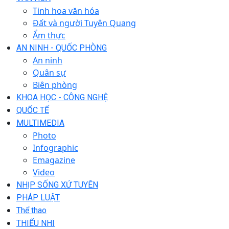
Tinh hoa văn hóa
Đất và người Tuyên Quang
Ẩm thực
AN NINH - QUỐC PHÒNG
An ninh
Quân sự
Biên phòng
KHOA HỌC - CÔNG NGHỆ
QUỐC TẾ
MULTIMEDIA
Photo
Infographic
Emagazine
Video
NHỊP SỐNG XỨ TUYÊN
PHÁP LUẬT
Thể thao
THIẾU NHI