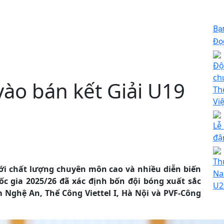
Bạ
Đọc
Độ
ch
vào bán kết Giải U19
Th
Vi
Lễ
đậ
Th
 với chất lượng chuyên môn cao và nhiều diễn biến
Na
ốc gia 2025/26 đã xác định bốn đội bóng xuất sắc
U2
Nghệ An, Thể Công Viettel I, Hà Nội và PVF-Công