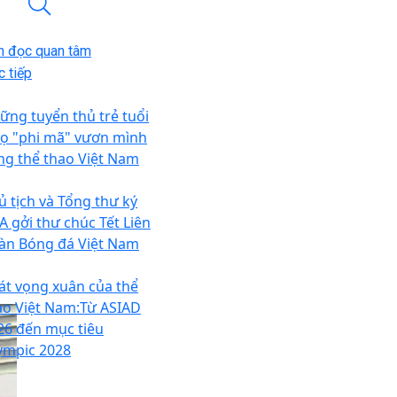
n đọc quan tâm
 tiếp
ững tuyển thủ trẻ tuổi
ọ "phi mã" vươn mình
ng thể thao Việt Nam
ủ tịch và Tổng thư ký
FA gởi thư chúc Tết Liên
àn Bóng đá Việt Nam
át vọng xuân của thể
ao Việt Nam:Từ ASIAD
26 đến mục tiêu
ympic 2028