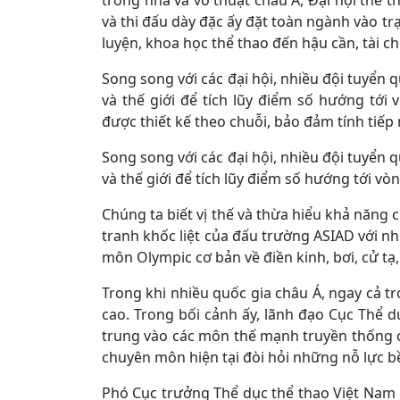
trong nhà và võ thuật châu Á, Đại hội thể 
và thi đấu dày đặc ấy đặt toàn ngành vào tr
luyện, khoa học thể thao đến hậu cần, tài ch
Song song với các đại hội, nhiều đội tuyển 
và thế giới để tích lũy điểm số hướng tới 
được thiết kế theo chuỗi, bảo đảm tính tiếp 
Song song với các đại hội, nhiều đội tuyển 
và thế giới để tích lũy điểm số hướng tới vò
Chúng ta biết vị thế và thừa hiểu khả năng
tranh khốc liệt của đấu trường ASIAD với n
môn Olympic cơ bản về điền kinh, bơi, cử tạ,
Trong khi nhiều quốc gia châu Á, ngay cả tr
cao. Trong bối cảnh ấy, lãnh đạo Cục Thể d
trung vào các môn thế mạnh truyền thống
chuyên môn hiện tại đòi hỏi những nỗ lực bề
Phó Cục trưởng Thể dục thể thao Việt Nam