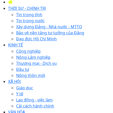
THỜI SỰ - CHÍNH TRỊ
Tin trong tỉnh
Tin trong nước
Xây dựng Đảng - Nhà nước - MTTQ
Bảo vệ nền tảng tư tưởng của Đảng
Đạo đức Hồ Chí Minh
KINH TẾ
Công nghiệp
Nông-Lâm nghiệp
Thương mại - Dịch vụ
Đầu tư
Nông thôn mới
XÃ HỘI
Giáo dục
Y tế
Lao động - việc làm
Cải cách hành chính
VĂN HÓA