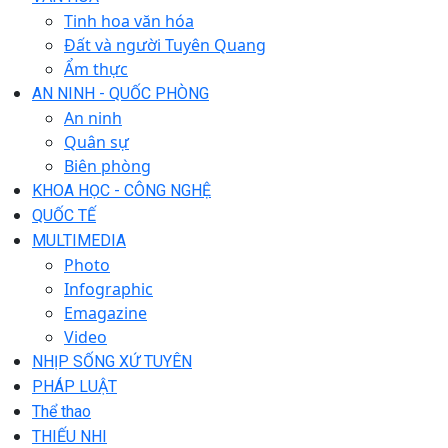
Tinh hoa văn hóa
Đất và người Tuyên Quang
Ẩm thực
AN NINH - QUỐC PHÒNG
An ninh
Quân sự
Biên phòng
KHOA HỌC - CÔNG NGHỆ
QUỐC TẾ
MULTIMEDIA
Photo
Infographic
Emagazine
Video
NHỊP SỐNG XỨ TUYÊN
PHÁP LUẬT
Thể thao
THIẾU NHI