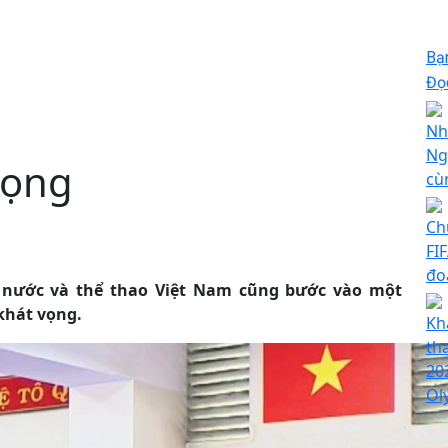
Bạ
Đọc
Nh
Ng
vọng
cù
Ch
FI
đo
 nước và thể thao Việt Nam cũng bước vào một
khát vọng.
Kh
th
20
Ol