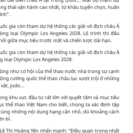
thao bãi biển châu Á tại Trung Quốc… Mật độ tham dự
ạng thái vận hành cao nhất, từ khâu tuyển chọn, huấn
ính”.
quốc gia còn tham dự hệ thống các giải vô địch châu Á
vòng loại Olympic Los Angeles 2028. Lộ trình thi đấu
nối giữa mục tiêu trước mắt và chiến lược dài hạn.
quốc gia còn tham dự hệ thống các giải vô địch châu Á
ng loại Olympic Los Angeles 2028.
 cũng như cơ hội của thể thao nước nhà trong sự cạnh
hững cường quốc thể thao châu lục vượt trội ở những
 vật, judo…
ong khu vực đầu tư rất lớn với quyết tâm và mục tiêu
ục thể thao Việt Nam cho biết, chúng ta xác định tập
 cùng những nội dung hạng cân nhỏ, dù khoảng cách
n bỉ.
 Lê Thị Hoàng Yến nhấn mạnh: “Điều quan trọng nhất