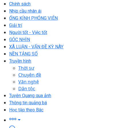
Chính sách
Nhịp cầu nhân ái
ỐNG KÍNH PHÓNG VIÊN
Giải trí
Người tốt - Việc tốt
GÓC NHÌN
XÃ LUẬN - VẤN ĐỀ KỲ NÀY
NỀN TẢNG SỐ
Truyền hình
Thời sự
Chuyên đề
Văn nghệ
Dân tộc
Tuyên Quang qua ảnh
Thông tin quảng bá
Học tập theo Bác