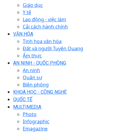
Giáo dục
Y tế
Lao động - việc làm
Cải cách hành chính
VĂN HÓA
Tinh hoa văn hóa
Đất và người Tuyên Quang
Ẩm thực
AN NINH - QUỐC PHÒNG
An ninh
Quân sự
Biên phòng
KHOA HỌC - CÔNG NGHỆ
QUỐC TẾ
MULTIMEDIA
Photo
Infographic
Emagazine