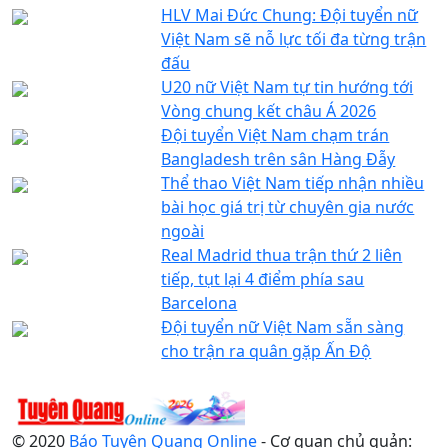
HLV Mai Đức Chung: Đội tuyển nữ
Việt Nam sẽ nỗ lực tối đa từng trận
đấu
U20 nữ Việt Nam tự tin hướng tới
Vòng chung kết châu Á 2026
Đội tuyển Việt Nam chạm trán
Bangladesh trên sân Hàng Đẫy
Thể thao Việt Nam tiếp nhận nhiều
bài học giá trị từ chuyên gia nước
ngoài
Real Madrid thua trận thứ 2 liên
tiếp, tụt lại 4 điểm phía sau
Barcelona
Đội tuyển nữ Việt Nam sẵn sàng
cho trận ra quân gặp Ấn Độ
© 2020
Báo Tuyên Quang Online
- Cơ quan chủ quản: