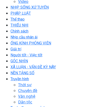
Video
NHỊP SỐNG XỨ TUYÊN
PHÁP LUẬT
Thể thao
THIẾU NHI
Chính sách
Nhịp cầu nhân ái
ỐNG KÍNH PHÓNG VIÊN
Giải trí
Người tốt - Việc tốt
GÓC NHÌN
XÃ LUẬN - VẤN ĐỀ KỲ NÀY
NỀN TẢNG SỐ
Truyền hình
Thời sự
Chuyên đề
Văn nghệ
Dân tộc