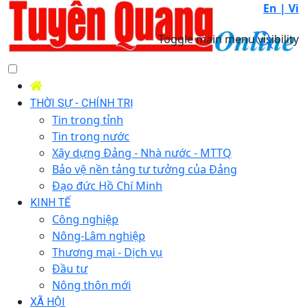
En |
Vi
Toggle main menu visibility
THỜI SỰ - CHÍNH TRỊ
Tin trong tỉnh
Tin trong nước
Xây dựng Đảng - Nhà nước - MTTQ
Bảo vệ nền tảng tư tưởng của Đảng
Đạo đức Hồ Chí Minh
KINH TẾ
Công nghiệp
Nông-Lâm nghiệp
Thương mại - Dịch vụ
Đầu tư
Nông thôn mới
XÃ HỘI