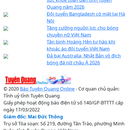
Quang năm 2026
Đội tuyển Bangladesh có mặt tại Hà
Nội
Tăng cường nguồn lực cho bóng
chuyền nữ Việt Nam
Tân binh Hoàng Hên tự hào khi
khoác áo đội tuyển Việt Nam
Đả bại Australia, Nhật Bản vô địch
bóng đá nữ châu Á 2026
© 2020
Báo Tuyên Quang Online
- Cơ quan chủ quản:
Tỉnh uỷ tỉnh Tuyên Quang
Giấy phép hoạt động báo điện tử số 140/GP-BTTTT cấp
ngày 17/03/2022
Giám đốc: Mai Đức Thông
Trụ sở Tòa soạn: Số 219, đường Tân Trào, phường Minh