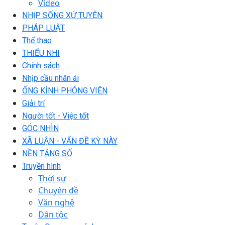
Video
NHỊP SỐNG XỨ TUYÊN
PHÁP LUẬT
Thể thao
THIẾU NHI
Chính sách
Nhịp cầu nhân ái
ỐNG KÍNH PHÓNG VIÊN
Giải trí
Người tốt - Việc tốt
GÓC NHÌN
XÃ LUẬN - VẤN ĐỀ KỲ NÀY
NỀN TẢNG SỐ
Truyền hình
Thời sự
Chuyên đề
Văn nghệ
Dân tộc