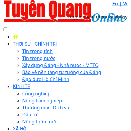
En |
Vi
Toggle main menu visibility
THỜI SỰ - CHÍNH TRỊ
Tin trong tỉnh
Tin trong nước
Xây dựng Đảng - Nhà nước - MTTQ
Bảo vệ nền tảng tư tưởng của Đảng
Đạo đức Hồ Chí Minh
KINH TẾ
Công nghiệp
Nông-Lâm nghiệp
Thương mại - Dịch vụ
Đầu tư
Nông thôn mới
XÃ HỘI