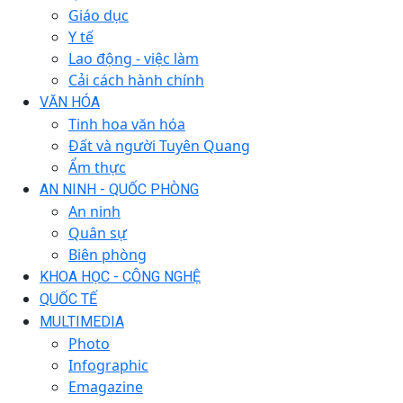
Giáo dục
Y tế
Lao động - việc làm
Cải cách hành chính
VĂN HÓA
Tinh hoa văn hóa
Đất và người Tuyên Quang
Ẩm thực
AN NINH - QUỐC PHÒNG
An ninh
Quân sự
Biên phòng
KHOA HỌC - CÔNG NGHỆ
QUỐC TẾ
MULTIMEDIA
Photo
Infographic
Emagazine