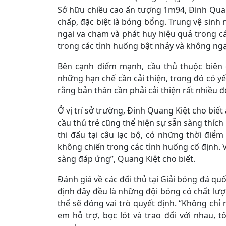
Sở hữu chiều cao ấn tượng 1m94, Đinh Quang
chấp, đặc biệt là bóng bổng. Trung vệ sinh
ngại va chạm và phát huy hiệu quả trong các
trong các tình huống bật nhảy và không ngại
Bên cạnh điểm mạnh, cầu thủ thuộc biên 
những hạn chế cần cải thiện, trong đó có yế
rằng bản thân cần phải cải thiện rất nhiều 
Ở vị trí sở trường, Đinh Quang Kiệt cho biết 
cầu thủ trẻ cũng thể hiện sự sẵn sàng thích 
thi đấu tại câu lạc bộ, có những thời điể
không chiến trong các tình huống cố định. Với
sàng đáp ứng”, Quang Kiệt cho biết.
Đánh giá về các đối thủ tại Giải bóng đá qu
định đây đều là những đội bóng có chất lượ
thể sẽ đóng vai trò quyết định. “Không chỉ 
em hỗ trợ, bọc lót và trao đổi với nhau, t