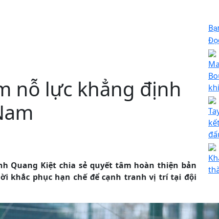
Bạ
Đọc
Ma
Bo
m nỗ lực khẳng định
kh
 Nam
Ta
kế
đấ
Kh
inh Quang Kiệt chia sẻ quyết tâm hoàn thiện bản
th
ời khắc phục hạn chế để cạnh tranh vị trí tại đội