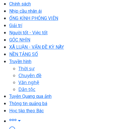
Chính sách
Nhịp cầu nhân ái
ỐNG KÍNH PHÓNG VIÊN
Giải trí
Người tốt - Việc tốt
GÓC NHÌN
XÃ LUẬN - VẤN ĐỀ KỲ NÀY
NỀN TẢNG SỐ
Truyền hình
Thời sự
Chuyên đề
Văn nghệ
Dân tộc
Tuyên Quang qua ảnh
Thông tin quảng bá
Học tập theo Bác