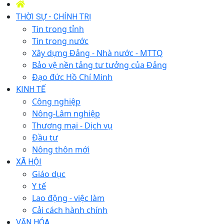
THỜI SỰ - CHÍNH TRỊ
Tin trong tỉnh
Tin trong nước
Xây dựng Đảng - Nhà nước - MTTQ
Bảo vệ nền tảng tư tưởng của Đảng
Đạo đức Hồ Chí Minh
KINH TẾ
Công nghiệp
Nông-Lâm nghiệp
Thương mại - Dịch vụ
Đầu tư
Nông thôn mới
XÃ HỘI
Giáo dục
Y tế
Lao động - việc làm
Cải cách hành chính
VĂN HÓA