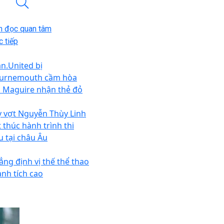
n đọc quan tâm
 tiếp
n.United bị
urnemouth cầm hòa
i Maguire nhận thẻ đỏ
y vợt Nguyễn Thùy Linh
t thúc hành trình thi
u tại châu Âu
ẳng định vị thế thể thao
ành tích cao