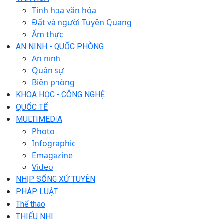
Tinh hoa văn hóa
Đất và người Tuyên Quang
Ẩm thực
AN NINH - QUỐC PHÒNG
An ninh
Quân sự
Biên phòng
KHOA HỌC - CÔNG NGHỆ
QUỐC TẾ
MULTIMEDIA
Photo
Infographic
Emagazine
Video
NHỊP SỐNG XỨ TUYÊN
PHÁP LUẬT
Thể thao
THIẾU NHI