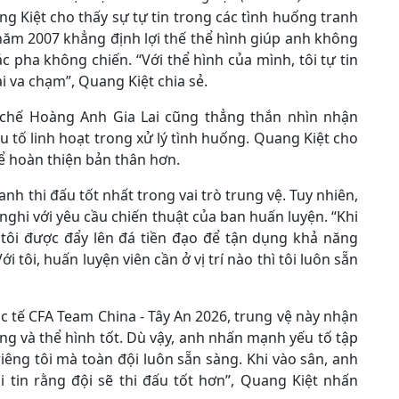
 Kiệt cho thấy sự tự tin trong các tình huống tranh
 năm 2007 khẳng định lợi thế thể hình giúp anh không
 pha không chiến. “Với thể hình của mình, tôi tự tin
 va chạm”, Quang Kiệt chia sẻ.
chế Hoàng Anh Gia Lai cũng thẳng thắn nhìn nhận
u tố linh hoạt trong xử lý tình huống. Quang Kiệt cho
để hoàn thiện bản thân hơn.
anh thi đấu tốt nhất trong vai trò trung vệ. Tuy nhiên,
nghi với yêu cầu chiến thuật của ban huấn luyện. “Khi
m tôi được đẩy lên đá tiền đạo để tận dụng khả năng
 tôi, huấn luyện viên cần ở vị trí nào thì tôi luôn sẵn
ốc tế CFA Team China - Tây An 2026, trung vệ này nhận
ng và thể hình tốt. Dù vậy, anh nhấn mạnh yếu tố tập
riêng tôi mà toàn đội luôn sẵn sàng. Khi vào sân, anh
ôi tin rằng đội sẽ thi đấu tốt hơn”, Quang Kiệt nhấn