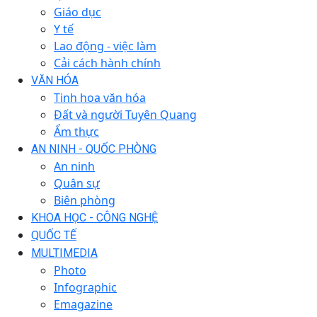
Giáo dục
Y tế
Lao động - việc làm
Cải cách hành chính
VĂN HÓA
Tinh hoa văn hóa
Đất và người Tuyên Quang
Ẩm thực
AN NINH - QUỐC PHÒNG
An ninh
Quân sự
Biên phòng
KHOA HỌC - CÔNG NGHỆ
QUỐC TẾ
MULTIMEDIA
Photo
Infographic
Emagazine