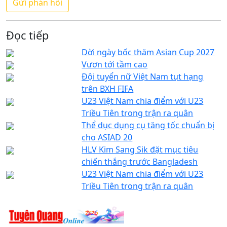
Đọc tiếp
Dời ngày bốc thăm Asian Cup 2027
Vươn tới tầm cao
Đội tuyển nữ Việt Nam tụt hạng
trên BXH FIFA
U23 Việt Nam chia điểm với U23
Triều Tiên trong trận ra quân
Thể dục dụng cụ tăng tốc chuẩn bị
cho ASIAD 20
HLV Kim Sang Sik đặt mục tiêu
chiến thắng trước Bangladesh
U23 Việt Nam chia điểm với U23
Triều Tiên trong trận ra quân