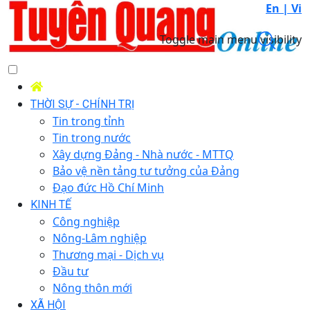
En |
Vi
Toggle main menu visibility
THỜI SỰ - CHÍNH TRỊ
Tin trong tỉnh
Tin trong nước
Xây dựng Đảng - Nhà nước - MTTQ
Bảo vệ nền tảng tư tưởng của Đảng
Đạo đức Hồ Chí Minh
KINH TẾ
Công nghiệp
Nông-Lâm nghiệp
Thương mại - Dịch vụ
Đầu tư
Nông thôn mới
XÃ HỘI