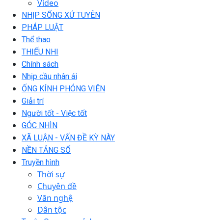
Video
NHỊP SỐNG XỨ TUYÊN
PHÁP LUẬT
Thể thao
THIẾU NHI
Chính sách
Nhịp cầu nhân ái
ỐNG KÍNH PHÓNG VIÊN
Giải trí
Người tốt - Việc tốt
GÓC NHÌN
XÃ LUẬN - VẤN ĐỀ KỲ NÀY
NỀN TẢNG SỐ
Truyền hình
Thời sự
Chuyên đề
Văn nghệ
Dân tộc