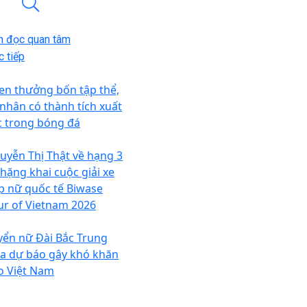
n đọc quan tâm
 tiếp
en thưởng bốn tập thể,
 nhân có thành tích xuất
c trong bóng đá
uyễn Thị Thật về hạng 3
chặng khai cuộc giải xe
p nữ quốc tế Biwase
ur of Vietnam 2026
yển nữ Đài Bắc Trung
a dự báo gây khó khăn
o Việt Nam