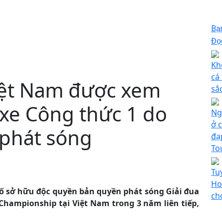
Bạ
Đọc
Kh
cá
ệt Nam được xem
sắ
a xe Công thức 1 do
Ng
ở 
phát sóng
đạ
To
Tu
Ho
 bố sở hữu độc quyền bản quyền phát sóng Giải đua
ch
Championship tại Việt Nam trong 3 năm liên tiếp,