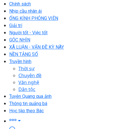
Chính sách
Nhịp cầu nhân ái
ỐNG KÍNH PHÓNG VIÊN
Giải trí
Người tốt - Việc tốt
GÓC NHÌN
XÃ LUẬN - VẤN ĐỀ KỲ NÀY
NỀN TẢNG SỐ
Truyền hình
Thời sự
Chuyên đề
Văn nghệ
Dân tộc
Tuyên Quang qua ảnh
Thông tin quảng bá
Học tập theo Bác