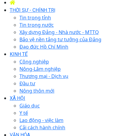
THỜI SỰ - CHÍNH TRỊ
Tin trong tỉnh
Tin trong nước
Xây dựng Đảng - Nhà nước - MTTQ
Bảo vệ nền tảng tư tưởng của Đảng
Đạo đức Hồ Chí Minh
KINH TẾ
Công nghiệp
Nông-Lâm nghiệp
Thương mại - Dịch vụ
Đầu tư
Nông thôn mới
XÃ HỘI
Giáo dục
Y tế
Lao động - việc làm
Cải cách hành chính
VĂN HÓA