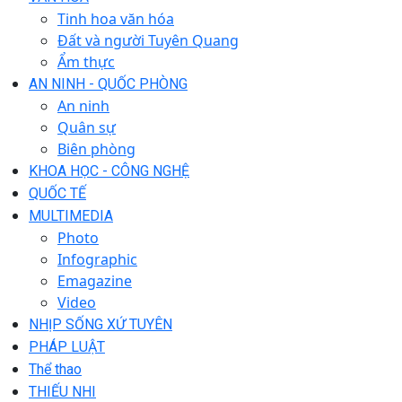
Tinh hoa văn hóa
Đất và người Tuyên Quang
Ẩm thực
AN NINH - QUỐC PHÒNG
An ninh
Quân sự
Biên phòng
KHOA HỌC - CÔNG NGHỆ
QUỐC TẾ
MULTIMEDIA
Photo
Infographic
Emagazine
Video
NHỊP SỐNG XỨ TUYÊN
PHÁP LUẬT
Thể thao
THIẾU NHI