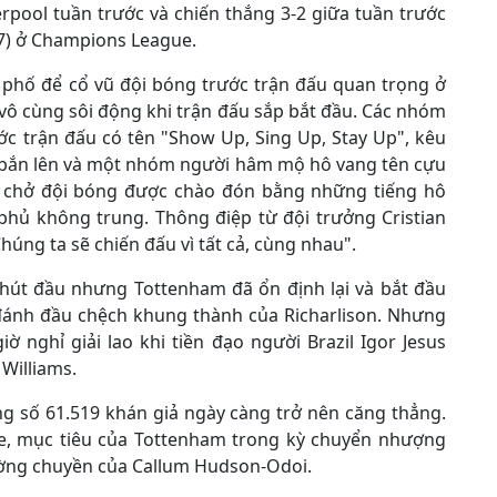
erpool tuần trước và chiến thắng 3-2 giữa tuần trước
-7) ở Champions League.
phố để cổ vũ đội bóng trước trận đấu quan trọng ở
vô cùng sôi động khi trận đấu sắp bắt đầu. Các nhóm
ớc trận đấu có tên "Show Up, Sing Up, Stay Up", kêu
 bắn lên và một nhóm người hâm mộ hô vang tên cựu
ýt chở đội bóng được chào đón bằng những tiếng hô
 phủ không trung. Thông điệp từ đội trưởng Cristian
úng ta sẽ chiến đấu vì tất cả, cùng nhau".
hút đầu nhưng Tottenham đã ổn định lại và bắt đầu
 đánh đầu chệch khung thành của Richarlison. Nhưng
ờ nghỉ giải lao khi tiền đạo người Brazil Igor Jesus
Williams.
ng số 61.519 khán giả ngày càng trở nên căng thẳng.
te, mục tiêu của Tottenham trong kỳ chuyển nhượng
ường chuyền của Callum Hudson-Odoi.