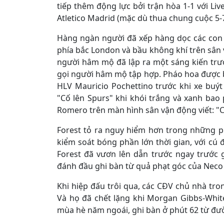
tiếp thêm động lực bởi trận hòa 1-1 với Liv
Atletico Madrid (mặc dù thua chung cuộc 5
Hàng ngàn người đã xếp hàng dọc các con 
phía bắc London và bầu không khí trên sân 
người hâm mộ đã lập ra một sáng kiến ​​trư
gọi người hâm mộ tập hợp. Pháo hoa được
HLV Mauricio Pochettino trước khi xe bu
"Cố lên Spurs" khi khói trắng và xanh bao
Romero trên màn hình sân vận động viết: "Ch
Forest tỏ ra nguy hiểm hơn trong những p
kiểm soát bóng phần lớn thời gian, với cú
Forest đã vươn lên dẫn trước ngay trước gi
đánh đầu ghi bàn từ quả phạt góc của Neco 
Khi hiệp đấu trôi qua, các CĐV chủ nhà tro
Và họ đã chết lặng khi Morgan Gibbs-Whi
mùa hè năm ngoái, ghi bàn ở phút 62 từ đ