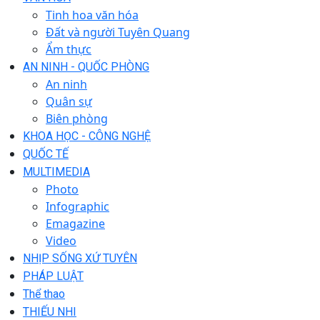
Tinh hoa văn hóa
Đất và người Tuyên Quang
Ẩm thực
AN NINH - QUỐC PHÒNG
An ninh
Quân sự
Biên phòng
KHOA HỌC - CÔNG NGHỆ
QUỐC TẾ
MULTIMEDIA
Photo
Infographic
Emagazine
Video
NHỊP SỐNG XỨ TUYÊN
PHÁP LUẬT
Thể thao
THIẾU NHI