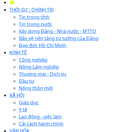
THỜI SỰ - CHÍNH TRỊ
Tin trong tỉnh
Tin trong nước
Xây dựng Đảng - Nhà nước - MTTQ
Bảo vệ nền tảng tư tưởng của Đảng
Đạo đức Hồ Chí Minh
KINH TẾ
Công nghiệp
Nông-Lâm nghiệp
Thương mại - Dịch vụ
Đầu tư
Nông thôn mới
XÃ HỘI
Giáo dục
Y tế
Lao động - việc làm
Cải cách hành chính
VĂN HÓA