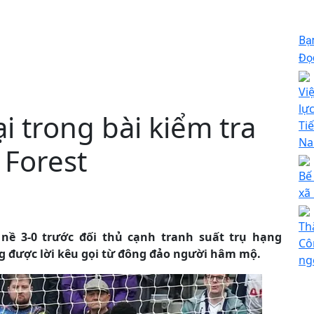
Bạ
Đọc
Vi
lự
i trong bài kiểm tra
Tiế
N
 Forest
Bế
xã
Th
nề 3-0 trước đối thủ cạnh tranh suất trụ hạng
Cô
g được lời kêu gọi từ đông đảo người hâm mộ.
ng