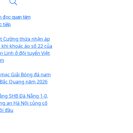
n đọc quan tâm
 tiếp
ệt Cường thừa nhận áp
c khi khoác áo số 22 của
n Linh ở đội tuyển Việt
am
 mạc Giải Bóng đá nam
 Bắc Quang năm 2026
ắng SHB Đà Nẵng 1-0,
ng an Hà Nội củng cố
ôi đầu