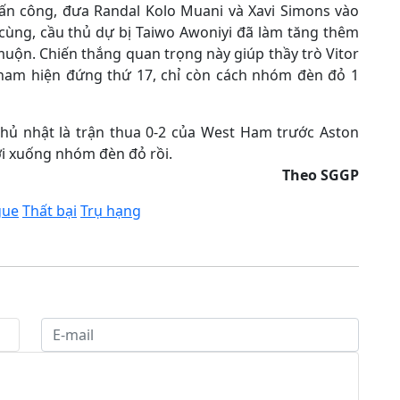
tấn công, đưa Randal Kolo Muani và Xavi Simons vào
cùng, cầu thủ dự bị Taiwo Awoniyi đã làm tăng thêm
uộn. Chiến thắng quan trọng này giúp thầy trò Vitor
enham hiện đứng thứ 17, chỉ còn cách nhóm đèn đỏ 1
hủ nhật là trận thua 0-2 của West Ham trước Aston
ơi xuống nhóm đèn đỏ rồi.
Theo SGGP
gue
Thất bại
Trụ hạng