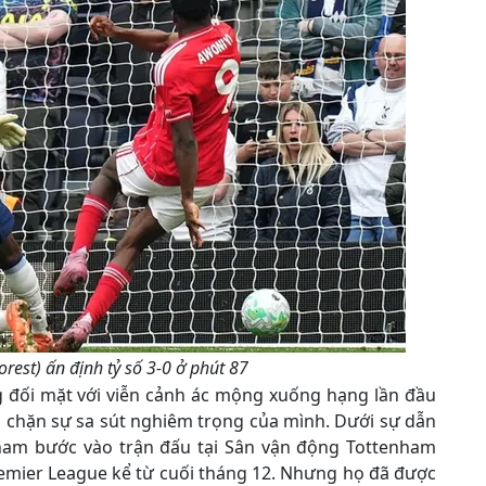
rest) ấn định tỷ số 3-0 ở phút 87
 đối mặt với viễn cảnh ác mộng xuống hạng lần đầu
 chặn sự sa sút nghiêm trọng của mình. Dưới sự dẫn
nham bước vào trận đấu tại Sân vận động Tottenham
emier League kể từ cuối tháng 12. Nhưng họ đã được