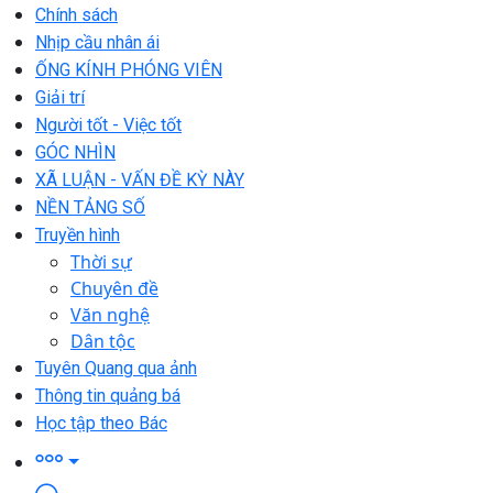
Chính sách
Nhịp cầu nhân ái
ỐNG KÍNH PHÓNG VIÊN
Giải trí
Người tốt - Việc tốt
GÓC NHÌN
XÃ LUẬN - VẤN ĐỀ KỲ NÀY
NỀN TẢNG SỐ
Truyền hình
Thời sự
Chuyên đề
Văn nghệ
Dân tộc
Tuyên Quang qua ảnh
Thông tin quảng bá
Học tập theo Bác