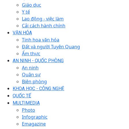
Giáo dục
Y tế
Lao động - việc làm
Cải cách hành chính
VĂN HÓA
Tinh hoa văn hóa
Đất và người Tuyên Quang
Ẩm thực
AN NINH - QUỐC PHÒNG
An ninh
Quân sự
Biên phòng
KHOA HỌC - CÔNG NGHỆ
QUỐC TẾ
MULTIMEDIA
Photo
Infographic
Emagazine