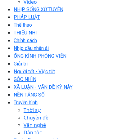
Video
NHỊP SỐNG XỨ TUYÊN
PHÁP LUẬT
Thể thao
THIẾU NHI
Chính sách
Nhịp cầu nhân ái
ỐNG KÍNH PHÓNG VIÊN
Giải trí
Người tốt - Việc tốt
GÓC NHÌN
XÃ LUẬN - VẤN ĐỀ KỲ NÀY
NỀN TẢNG SỐ
Truyền hình
Thời sự
Chuyên đề
Văn nghệ
Dân tộc