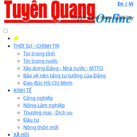
En |
Vi
Toggle main menu visibility
THỜI SỰ - CHÍNH TRỊ
Tin trong tỉnh
Tin trong nước
Xây dựng Đảng - Nhà nước - MTTQ
Bảo vệ nền tảng tư tưởng của Đảng
Đạo đức Hồ Chí Minh
KINH TẾ
Công nghiệp
Nông-Lâm nghiệp
Thương mại - Dịch vụ
Đầu tư
Nông thôn mới
XÃ HỘI