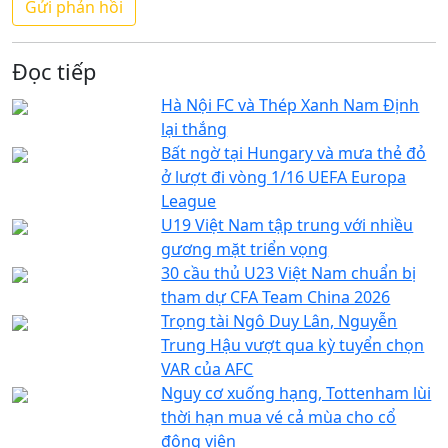
Đọc tiếp
Hà Nội FC và Thép Xanh Nam Định
lại thắng
Bất ngờ tại Hungary và mưa thẻ đỏ
ở lượt đi vòng 1/16 UEFA Europa
League
U19 Việt Nam tập trung với nhiều
gương mặt triển vọng
30 cầu thủ U23 Việt Nam chuẩn bị
tham dự CFA Team China 2026
Trọng tài Ngô Duy Lân, Nguyễn
Trung Hậu vượt qua kỳ tuyển chọn
VAR của AFC
Nguy cơ xuống hạng, Tottenham lùi
thời hạn mua vé cả mùa cho cổ
động viên