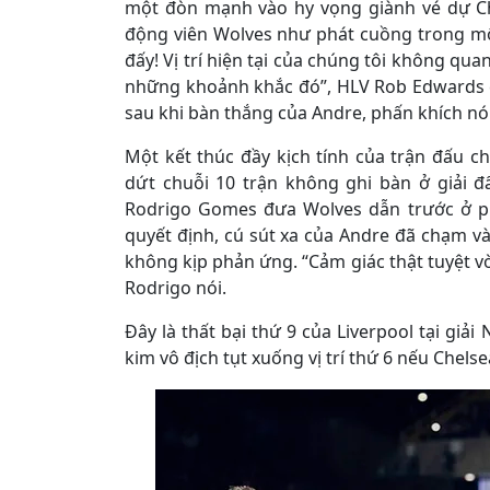
một đòn mạnh vào hy vọng giành vé dự Ch
động viên Wolves như phát cuồng trong một 
đấy! Vị trí hiện tại của chúng tôi không qu
những khoảnh khắc đó”, HLV Rob Edwards 
sau khi bàn thắng của Andre, phấn khích nói
Một kết thúc đầy kịch tính của trận đấu c
dứt chuỗi 10 trận không ghi bàn ở giải đ
Rodrigo Gomes đưa Wolves dẫn trước ở ph
quyết định, cú sút xa của Andre đã chạm v
không kịp phản ứng. “Cảm giác thật tuyệt vời
Rodrigo nói.
Đây là thất bại thứ 9 của Liverpool tại gi
kim vô địch tụt xuống vị trí thứ 6 nếu Chelse