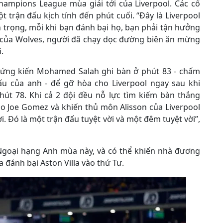
ampions League mùa giải tới của Liverpool. Các cổ
trận đấu kịch tính đến phút cuối. “Đây là Liverpool
an trọng, mỗi khi bạn đánh bại họ, bạn phải tận hưởng
của Wolves, người đã chạy dọc đường biên ăn mừng
.
hứng kiến ​​Mohamed Salah ghi bàn ở phút 83 - chấm
ấu của anh - để gỡ hòa cho Liverpool ngay sau khi
út 78. Khi cả 2 đội đều nỗ lực tìm kiếm bàn thắng
ào Joe Gomez và khiến thủ môn Alisson của Liverpool
. Đó là một trận đấu tuyệt vời và một đêm tuyệt vời”,
ải Ngoại hạng Anh mùa này, và có thể khiến nhà đương
a đánh bại Aston Villa vào thứ Tư.