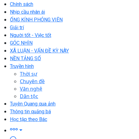
Chính sách
Nhịp cầu nhân ái
ỐNG KÍNH PHÓNG VIÊN
Giải trí
Người tốt - Việc tốt
GÓC NHÌN
XÃ LUẬN - VẤN ĐỀ KỲ NÀY
NỀN TẢNG SỐ
Truyền hình
Thời sự
Chuyên đề
Văn nghệ
Dân tộc
Tuyên Quang qua ảnh
Thông tin quảng bá
Học tập theo Bác