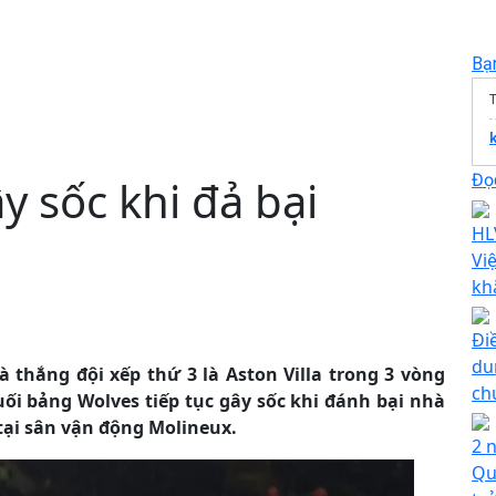
Bạ
T
Đọc
y sốc khi đả bại
HL
Vi
kh
Đi
du
 thắng đội xếp thứ 3 là Aston Villa trong 3 vòng
ch
uối bảng Wolves tiếp tục gây sốc khi đánh bại nhà
 tại sân vận động Molineux.
2 n
Qu