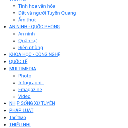
Tinh hoa văn hóa
Đất và người Tuyên Quang
Ẩm thực
AN NINH - QUỐC PHÒNG
An ninh
Quân sự
Biên phòng
KHOA HỌC - CÔNG NGHỆ
QUỐC TẾ
MULTIMEDIA
Photo
Infographic
Emagazine
Video
NHỊP SỐNG XỨ TUYÊN
PHÁP LUẬT
Thể thao
THIẾU NHI