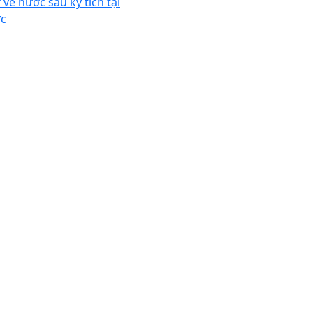
 về nước sau kỳ tích tại
c