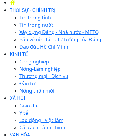
THỜI SỰ - CHÍNH TRỊ
Tin trong tỉnh
Tin trong nước
Xây dựng Đảng - Nhà nước - MTTQ
Bảo vệ nền tảng tư tưởng của Đảng
Đạo đức Hồ Chí Minh
KINH TẾ
Công nghiệp
Nông-Lâm nghiệp
Thương mại - Dịch vụ
Đầu tư
Nông thôn mới
XÃ HỘI
Giáo dục
Y tế
Lao động - việc làm
Cải cách hành chính
VĂN HÓA