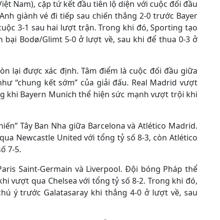
Việt Nam), cặp tứ kết đầu tiên lộ diện với cuộc đối đầu
Anh giành vé đi tiếp sau chiến thắng 2-0 trước Bayer
ộc 3-1 sau hai lượt trận. Trong khi đó, Sporting tạo
bại Bodø/Glimt 5-0 ở lượt về, sau khi để thua 0-3 ở
òn lại được xác định. Tâm điểm là cuộc đối đầu giữa
hư “chung kết sớm” của giải đấu. Real Madrid vượt
ng khi Bayern Munich thể hiện sức mạnh vượt trội khi
iến” Tây Ban Nha giữa Barcelona và Atlético Madrid.
qua Newcastle United với tổng tỷ số 8-3, còn Atlético
ố 7-5.
Paris Saint-Germain và Liverpool. Đội bóng Pháp thể
i vượt qua Chelsea với tổng tỷ số 8-2. Trong khi đó,
ú ý trước Galatasaray khi thắng 4-0 ở lượt về, sau