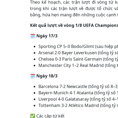
Theo kế hoạch, các trận lượt đi vòng tứ 
trong khi các trận lượt về được tổ chức 
bằng, hứa hẹn mang đến những cuộc cạnh tr
Kết quả lượt về vòng 1/8 UEFA Champions 
🗓️
Ngày 17/3
Sporting CP 5–0 Bodo/Glimt (sau hiệp ph
Arsenal 2-0 Bayer Leverkusen (tổng tỷ s
Chelsea 0-3 Paris Saint-Germain (tổng tỷ
Manchester City 1–2 Real Madrid (tổng t
🗓️
Ngày 18/3
Barcelona 7-2 Newcastle (tổng tỷ số 8–3
Bayern Munich 4-1 Atalanta (tổng tỷ số 
Liverpool 4-0 Galatasaray (tổng tỷ số 4–
Tottenham 3-2 Atlético Madrid (tổng tỷ s
✅ Các cặp tứ kết