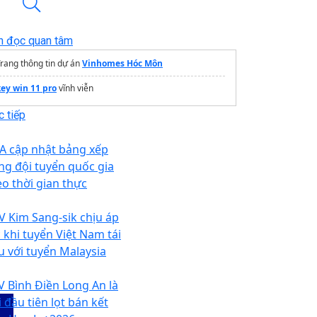
n đọc quan tâm
rang thông tin dự án
Vinhomes Hóc Môn
key win 11 pro
vĩnh viễn
 tiếp
FA cập nhật bảng xếp
ng đội tuyển quốc gia
eo thời gian thực
V Kim Sang-sik chịu áp
c khi tuyển Việt Nam tái
u với tuyển Malaysia
V Bình Điền Long An là
 đầu tiên lọt bán kết