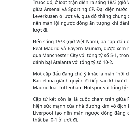
Trước đó, ở loạt trận diễn ra sáng 18/3 (giờ 
giữa Arsenal và Sporting CP. Đại diện nước 
Leverkusen ở lượt về, qua đó thắng chung cu
nên màn lội ngược dòng ấn tượng khi đánh 
lượt đi.
Đến sáng 19/3 (giờ Việt Nam), ba cặp đấu c
Real Madrid và Bayern Munich, được xem n
qua Manchester City với tổng tỷ số 5-1, tro
đánh bại Atalanta với tổng tỷ số 10-2.
Một cặp đấu đáng chú ý khác là màn “nội ch
Barcelona giành quyền đi tiếp sau khi vượt 
Madrid loại Tottenham Hotspur với tổng tỷ s
Cặp tứ kết còn lại là cuộc chạm trán giữa 
hiện sức mạnh của nhà đương kim vô địch kh
Liverpool tạo nên màn ngược dòng đáng ch
thất bại 0-1 ở lượt đi.