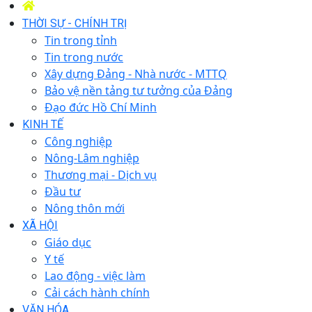
THỜI SỰ - CHÍNH TRỊ
Tin trong tỉnh
Tin trong nước
Xây dựng Đảng - Nhà nước - MTTQ
Bảo vệ nền tảng tư tưởng của Đảng
Đạo đức Hồ Chí Minh
KINH TẾ
Công nghiệp
Nông-Lâm nghiệp
Thương mại - Dịch vụ
Đầu tư
Nông thôn mới
XÃ HỘI
Giáo dục
Y tế
Lao động - việc làm
Cải cách hành chính
VĂN HÓA