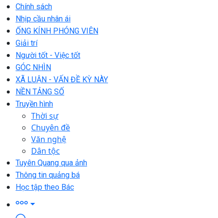
Chính sách
Nhịp cầu nhân ái
ỐNG KÍNH PHÓNG VIÊN
Giải trí
Người tốt - Việc tốt
GÓC NHÌN
XÃ LUẬN - VẤN ĐỀ KỲ NÀY
NỀN TẢNG SỐ
Truyền hình
Thời sự
Chuyên đề
Văn nghệ
Dân tộc
Tuyên Quang qua ảnh
Thông tin quảng bá
Học tập theo Bác