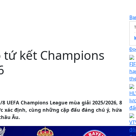
Bạ
T
Đọc
o tứ kết Champions
FI
6
hạ
th
HL
lự
 1/8 UEFA Champions League mùa giải 2025/2026, 8
đấ
ợc xác định, cùng những cặp đấu đáng chú ý, hứa
châu Âu.
VT
đội