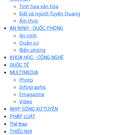
Tinh hoa văn hóa
Đất và người Tuyên Quang
Ẩm thực
AN NINH - QUỐC PHÒNG
An ninh
Quân sự
Biên phòng
KHOA HỌC - CÔNG NGHỆ
QUỐC TẾ
MULTIMEDIA
Photo
Infographic
Emagazine
Video
NHỊP SỐNG XỨ TUYÊN
PHÁP LUẬT
Thể thao
THIẾU NHI