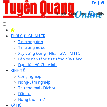
En |
Vi
Toggle main menu visibility
THỜI SỰ - CHÍNH TRỊ
Tin trong tỉnh
Tin trong nước
Xây dựng Đảng - Nhà nước - MTTQ
Bảo vệ nền tảng tư tưởng của Đảng
Đạo đức Hồ Chí Minh
KINH TẾ
Công nghiệp
Nông-Lâm nghiệp
Thương mại - Dịch vụ
Đầu tư
Nông thôn mới
XÃ HỘI