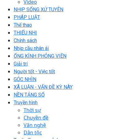
Video
NHỊP SỐNG XỨ TUYÊN
PHÁP LUẬT
Thể thao
THIẾU NHI
Chính sách
Nhịp cầu nhân ái
ỐNG KÍNH PHÓNG VIÊN
Giải trí
Người tốt - Việc tốt
GÓC NHÌN
XÃ LUẬN - VẤN ĐỀ KỲ NÀY
NỀN TẢNG SỐ
Truyền hình
Thời sự
Chuyên đề
Văn nghệ
Dân tộc