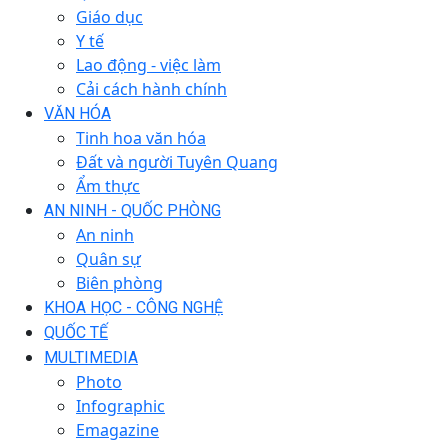
Giáo dục
Y tế
Lao động - việc làm
Cải cách hành chính
VĂN HÓA
Tinh hoa văn hóa
Đất và người Tuyên Quang
Ẩm thực
AN NINH - QUỐC PHÒNG
An ninh
Quân sự
Biên phòng
KHOA HỌC - CÔNG NGHỆ
QUỐC TẾ
MULTIMEDIA
Photo
Infographic
Emagazine