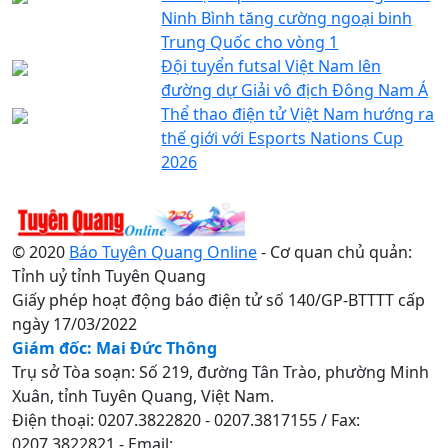
Ninh Bình tăng cường ngoại binh
Trung Quốc cho vòng 1
Đội tuyển futsal Việt Nam lên
đường dự Giải vô địch Đông Nam Á
Thể thao điện tử Việt Nam hướng ra
thế giới với Esports Nations Cup
2026
© 2020
Báo Tuyên Quang Online
- Cơ quan chủ quản:
Tỉnh uỷ tỉnh Tuyên Quang
Giấy phép hoạt động báo điện tử số 140/GP-BTTTT cấp
ngày 17/03/2022
Giám đốc: Mai Đức Thông
Trụ sở Tòa soạn: Số 219, đường Tân Trào, phường Minh
Xuân, tỉnh Tuyên Quang, Việt Nam.
Điện thoại: 0207.3822820 - 0207.3817155 / Fax:
0207.3822821 - Email: