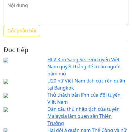
Đọc tiếp
HLV Kim Sang Sik: Đội tuyển Việt
Nam quyết thắng để tri ân người
hâm mộ
U20 nữ Việt Nam tích cực rèn quân
tại Bangkok
Thử thách bản lĩnh của đội tuyển
Việt Nam
Dàn cầu thủ nhập tịch của tuyển
Malaysia làm quen sân Thiên
Trường
Hai đội á quân nam Thể Công và nữ