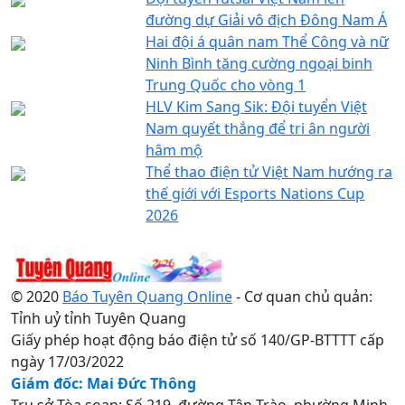
đường dự Giải vô địch Đông Nam Á
Hai đội á quân nam Thể Công và nữ
Ninh Bình tăng cường ngoại binh
Trung Quốc cho vòng 1
HLV Kim Sang Sik: Đội tuyển Việt
Nam quyết thắng để tri ân người
hâm mộ
Thể thao điện tử Việt Nam hướng ra
thế giới với Esports Nations Cup
2026
© 2020
Báo Tuyên Quang Online
- Cơ quan chủ quản:
Tỉnh uỷ tỉnh Tuyên Quang
Giấy phép hoạt động báo điện tử số 140/GP-BTTTT cấp
ngày 17/03/2022
Giám đốc: Mai Đức Thông
Trụ sở Tòa soạn: Số 219, đường Tân Trào, phường Minh