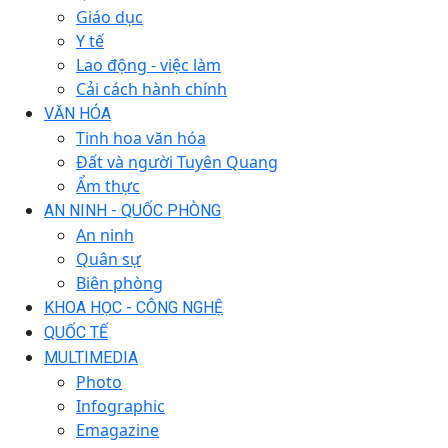
Giáo dục
Y tế
Lao động - việc làm
Cải cách hành chính
VĂN HÓA
Tinh hoa văn hóa
Đất và người Tuyên Quang
Ẩm thực
AN NINH - QUỐC PHÒNG
An ninh
Quân sự
Biên phòng
KHOA HỌC - CÔNG NGHỆ
QUỐC TẾ
MULTIMEDIA
Photo
Infographic
Emagazine