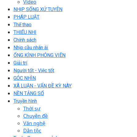
Video
NHỊP SỐNG XỨ TUYÊN
PHÁP LUẬT
Thể thao
THIẾU NHI
Chính sách
Nhịp cầu nhân ái
ỐNG KÍNH PHÓNG VIÊN
Giải trí
Người tốt - Việc tốt
GÓC NHÌN
XÃ LUẬN - VẤN ĐỀ KỲ NÀY
NỀN TẢNG SỐ
Truyền hình
Thời sự
Chuyên đề
Văn nghệ
Dân tộc