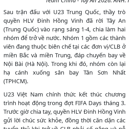
Team China - Tây An 2026. ẢNH
Sau trận đấu với U23 Trung Quốc, thầy trò
quyền HLV Đinh Hồng Vinh đã rời Tây An
(Trung Quốc) vào rạng sáng 1-4, chia làm hai
nhóm để trở về nước. Nhóm 1 gồm các thành
viên đang thuộc biên chế tại các đơn vị/CLB ở
miền Bắc và miền Trung, đáp chuyến bay về
Nội Bài (Hà Nội). Trong khi đó, nhóm còn lại
hạ cánh xuống sân bay Tân Sơn Nhất
(TPHCM).
U23 Việt Nam chính thức kết thúc chương
trình hoạt động trong đợt FIFA Days tháng 3.
Trước giờ chia tay, quyền HLV Đinh Hồng Vinh
gửi lời chúc sức khỏe, đồng thời căn dặn các
tuyển thủ khi trở về CLB phải cố gắng và nỗ