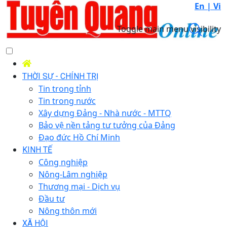
En |
Vi
Toggle main menu visibility
THỜI SỰ - CHÍNH TRỊ
Tin trong tỉnh
Tin trong nước
Xây dựng Đảng - Nhà nước - MTTQ
Bảo vệ nền tảng tư tưởng của Đảng
Đạo đức Hồ Chí Minh
KINH TẾ
Công nghiệp
Nông-Lâm nghiệp
Thương mại - Dịch vụ
Đầu tư
Nông thôn mới
XÃ HỘI