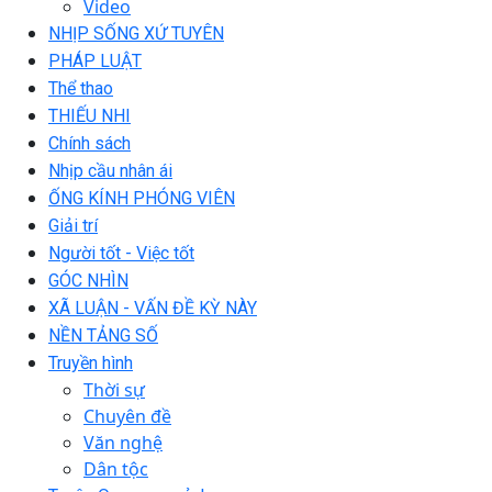
Video
NHỊP SỐNG XỨ TUYÊN
PHÁP LUẬT
Thể thao
THIẾU NHI
Chính sách
Nhịp cầu nhân ái
ỐNG KÍNH PHÓNG VIÊN
Giải trí
Người tốt - Việc tốt
GÓC NHÌN
XÃ LUẬN - VẤN ĐỀ KỲ NÀY
NỀN TẢNG SỐ
Truyền hình
Thời sự
Chuyên đề
Văn nghệ
Dân tộc