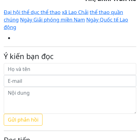
Đại hội thể dục thể thao
xã Lao Chải
thể thao quần
chúng
Ngày Giải phóng miền Nam
Ngày Quốc tế Lao
động
Ý kiến bạn đọc
Đọc tiếp