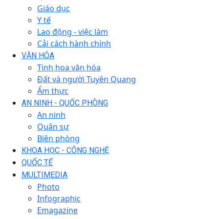
Giáo dục
Y tế
Lao động - việc làm
Cải cách hành chính
VĂN HÓA
Tinh hoa văn hóa
Đất và người Tuyên Quang
Ẩm thực
AN NINH - QUỐC PHÒNG
An ninh
Quân sự
Biên phòng
KHOA HỌC - CÔNG NGHỆ
QUỐC TẾ
MULTIMEDIA
Photo
Infographic
Emagazine