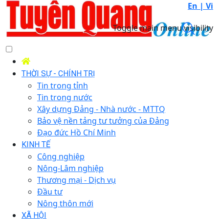
En |
Vi
Toggle main menu visibility
THỜI SỰ - CHÍNH TRỊ
Tin trong tỉnh
Tin trong nước
Xây dựng Đảng - Nhà nước - MTTQ
Bảo vệ nền tảng tư tưởng của Đảng
Đạo đức Hồ Chí Minh
KINH TẾ
Công nghiệp
Nông-Lâm nghiệp
Thương mại - Dịch vụ
Đầu tư
Nông thôn mới
XÃ HỘI