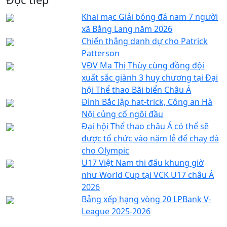
Khai mạc Giải bóng đá nam 7 người
xã Bằng Lang năm 2026
Chiến thắng danh dự cho Patrick
Patterson
VĐV Ma Thị Thùy cùng đồng đội
xuất sắc giành 3 huy chương tại Đại
hội Thể thao Bãi biển Châu Á
Đình Bắc lập hat-trick, Công an Hà
Nội củng cố ngôi đầu
Đại hội Thể thao châu Á có thể sẽ
được tổ chức vào năm lẻ để chạy đà
cho Olympic
U17 Việt Nam thi đấu khung giờ
như World Cup tại VCK U17 châu Á
2026
Bảng xếp hạng vòng 20 LPBank V-
League 2025-2026