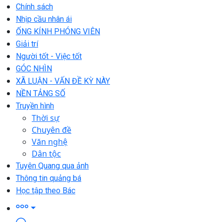
Chính sách
Nhịp cầu nhân ái
ỐNG KÍNH PHÓNG VIÊN
Giải trí
Người tốt - Việc tốt
GÓC NHÌN
XÃ LUẬN - VẤN ĐỀ KỲ NÀY
NỀN TẢNG SỐ
Truyền hình
Thời sự
Chuyên đề
Văn nghệ
Dân tộc
Tuyên Quang qua ảnh
Thông tin quảng bá
Học tập theo Bác