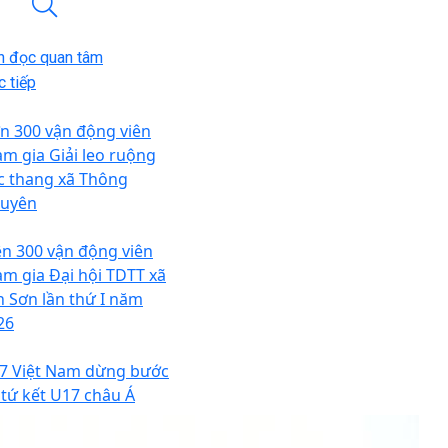
n đọc quan tâm
 tiếp
n 300 vận động viên
am gia Giải leo ruộng
c thang xã Thông
uyên
ên 300 vận động viên
am gia Đại hội TDTT xã
n Sơn lần thứ I năm
26
7 Việt Nam dừng bước
i tứ kết U17 châu Á