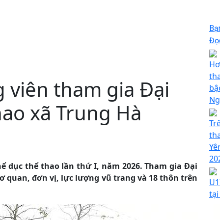
Bạ
Đọc
Hơ
th
 viên tham gia Đại
bậ
Ng
hao xã Trung Hà
Tr
th
Yê
20
hể dục thể thao lần thứ I, năm 2026. Tham gia Đại
ơ quan, đơn vị, lực lượng vũ trang và 18 thôn trên
U1
tạ