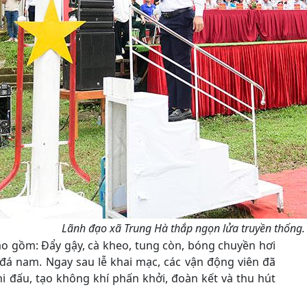
Lãnh đạo xã Trung Hà thắp ngọn lửa truyền thống.
ao gồm: Đẩy gậy, cà kheo, tung còn, bóng chuyền hơi
 đá nam. Ngay sau lễ khai mạc, các vận động viên đã
hi đấu, tạo không khí phấn khởi, đoàn kết và thu hút