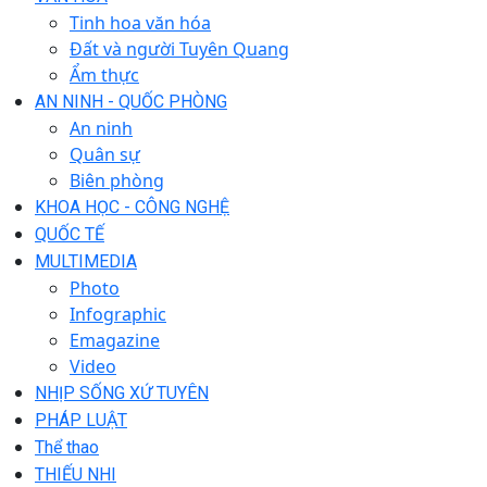
Tinh hoa văn hóa
Đất và người Tuyên Quang
Ẩm thực
AN NINH - QUỐC PHÒNG
An ninh
Quân sự
Biên phòng
KHOA HỌC - CÔNG NGHỆ
QUỐC TẾ
MULTIMEDIA
Photo
Infographic
Emagazine
Video
NHỊP SỐNG XỨ TUYÊN
PHÁP LUẬT
Thể thao
THIẾU NHI