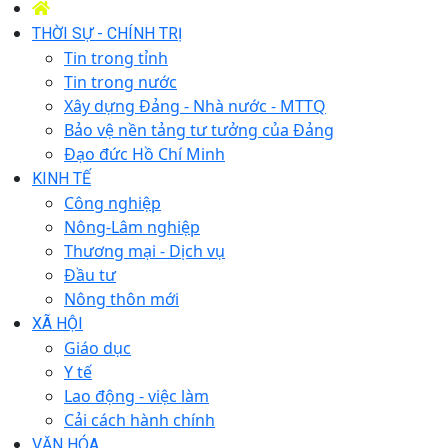
THỜI SỰ - CHÍNH TRỊ
Tin trong tỉnh
Tin trong nước
Xây dựng Đảng - Nhà nước - MTTQ
Bảo vệ nền tảng tư tưởng của Đảng
Đạo đức Hồ Chí Minh
KINH TẾ
Công nghiệp
Nông-Lâm nghiệp
Thương mại - Dịch vụ
Đầu tư
Nông thôn mới
XÃ HỘI
Giáo dục
Y tế
Lao động - việc làm
Cải cách hành chính
VĂN HÓA