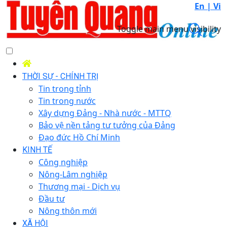
En |
Vi
Toggle main menu visibility
THỜI SỰ - CHÍNH TRỊ
Tin trong tỉnh
Tin trong nước
Xây dựng Đảng - Nhà nước - MTTQ
Bảo vệ nền tảng tư tưởng của Đảng
Đạo đức Hồ Chí Minh
KINH TẾ
Công nghiệp
Nông-Lâm nghiệp
Thương mại - Dịch vụ
Đầu tư
Nông thôn mới
XÃ HỘI