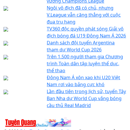
vương Champions League
Ngôi vô địch đã có chủ, nhưng
V.League vẫn căng thẳng với cuộc
đua trụ hạng
TV360 độc quyền phát sóng Giải vô
địch bóng đá U19 Đông Nam Á 2026
Danh sách đội tuyển Argentina
tham dự World Cup 2026
Trên 1.500 người tham gia Chương
trình Toàn dân tập luyện thể dục,
thể thao
Đông Nam Á xôn xao khi U20 Việt
Nam rơi vào bảng cực khó
Lần đầu tiên trong lịch sử, tuyển Tây
Ban Nha dự World Cup vắng bóng
cầu thủ Real Madrid