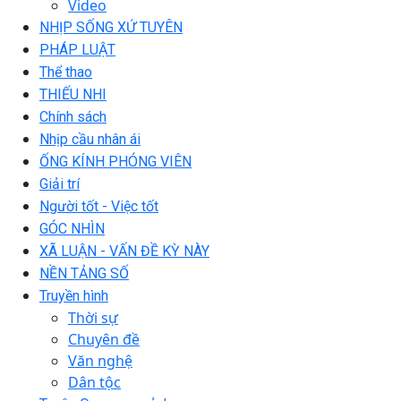
Video
NHỊP SỐNG XỨ TUYÊN
PHÁP LUẬT
Thể thao
THIẾU NHI
Chính sách
Nhịp cầu nhân ái
ỐNG KÍNH PHÓNG VIÊN
Giải trí
Người tốt - Việc tốt
GÓC NHÌN
XÃ LUẬN - VẤN ĐỀ KỲ NÀY
NỀN TẢNG SỐ
Truyền hình
Thời sự
Chuyên đề
Văn nghệ
Dân tộc