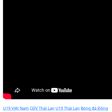
U19 Việt Nam
CĐV Thái Lan
U19 Thái Lan
Bóng đá Đông