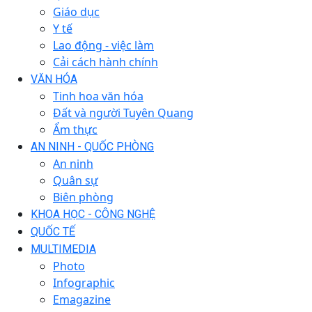
Giáo dục
Y tế
Lao động - việc làm
Cải cách hành chính
VĂN HÓA
Tinh hoa văn hóa
Đất và người Tuyên Quang
Ẩm thực
AN NINH - QUỐC PHÒNG
An ninh
Quân sự
Biên phòng
KHOA HỌC - CÔNG NGHỆ
QUỐC TẾ
MULTIMEDIA
Photo
Infographic
Emagazine