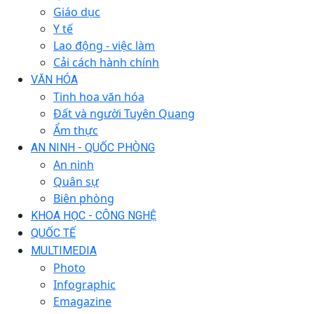
Giáo dục
Y tế
Lao động - việc làm
Cải cách hành chính
VĂN HÓA
Tinh hoa văn hóa
Đất và người Tuyên Quang
Ẩm thực
AN NINH - QUỐC PHÒNG
An ninh
Quân sự
Biên phòng
KHOA HỌC - CÔNG NGHỆ
QUỐC TẾ
MULTIMEDIA
Photo
Infographic
Emagazine