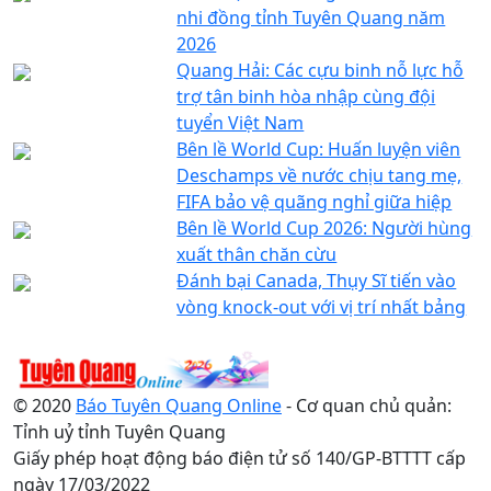
nhi đồng tỉnh Tuyên Quang năm
2026
Quang Hải: Các cựu binh nỗ lực hỗ
trợ tân binh hòa nhập cùng đội
tuyển Việt Nam
Bên lề World Cup: Huấn luyện viên
Deschamps về nước chịu tang mẹ,
FIFA bảo vệ quãng nghỉ giữa hiệp
Bên lề World Cup 2026: Người hùng
xuất thân chăn cừu
Đánh bại Canada, Thụy Sĩ tiến vào
vòng knock-out với vị trí nhất bảng
© 2020
Báo Tuyên Quang Online
- Cơ quan chủ quản:
Tỉnh uỷ tỉnh Tuyên Quang
Giấy phép hoạt động báo điện tử số 140/GP-BTTTT cấp
ngày 17/03/2022