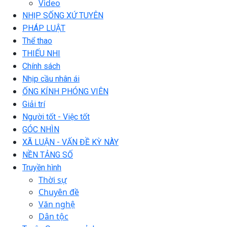
Video
NHỊP SỐNG XỨ TUYÊN
PHÁP LUẬT
Thể thao
THIẾU NHI
Chính sách
Nhịp cầu nhân ái
ỐNG KÍNH PHÓNG VIÊN
Giải trí
Người tốt - Việc tốt
GÓC NHÌN
XÃ LUẬN - VẤN ĐỀ KỲ NÀY
NỀN TẢNG SỐ
Truyền hình
Thời sự
Chuyên đề
Văn nghệ
Dân tộc