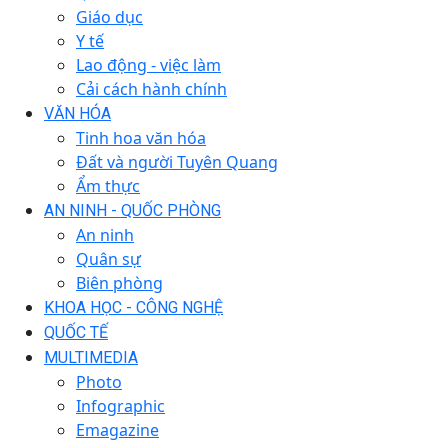
Giáo dục
Y tế
Lao động - việc làm
Cải cách hành chính
VĂN HÓA
Tinh hoa văn hóa
Đất và người Tuyên Quang
Ẩm thực
AN NINH - QUỐC PHÒNG
An ninh
Quân sự
Biên phòng
KHOA HỌC - CÔNG NGHỆ
QUỐC TẾ
MULTIMEDIA
Photo
Infographic
Emagazine