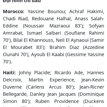
Đội hình thi đấu
Morocco:
Yassine Bounou; Achraf Hakimi,
Chadi Riad, Redouane Halhal, Anass Salah-
Eddine (Noussair Mazraoui 83'); Sofyan
Amrabat, Ismael Saibari (Soufiane Rahimi
70'), Bilal El Khannouss, Neil El Aynaoui (Samir
El Mourabet 83'); Brahim Diaz (Azzedine
Ounahi 70'), Ayoub El Kaabi (Gessime Yassine
70').
Haiti:
Johny Placide; Ricardo Ade, Hannes
Delcroix, Martin Experience, Jean-Kevin
Duverne (Carlens Arcus 80'); Jean-Ricner
Bellegarde, Danley Jean Jacques (Dominique
Simon 80'); Ruben Providence (Duckens