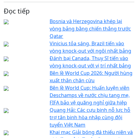
Đọc tiếp
Bosnia và Herzegovina khép lại
vòng bảng bằng chiến thắng trước
Qatar
Vinicius tỏa sáng, Brazil tiến vào
vòng knock-out với ngôi nhất bảng
Đánh bại Canada, Thụy Sĩ tiến vào
vòng knock-out với vị trí nhất bảng
Bên lề World Cup 2026: Người hùng
xuất thân chăn cừu
Bên lề World Cup: Huấn luyện viên
Deschamps về nước chịu tang mẹ,
FIFA bảo vệ quãng nghỉ giữa hiệp
Quang Hải: Các cựu binh nỗ lực hỗ
trợ tân binh hòa nhập cùng đội
tuyển Việt Nam
Khai mạc Giải bóng đá thiếu niên và