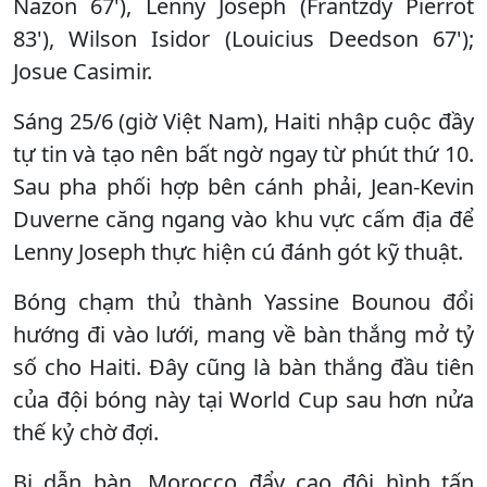
Nazon 67'), Lenny Joseph (Frantzdy Pierrot
83'), Wilson Isidor (Louicius Deedson 67');
Josue Casimir.
Sáng 25/6 (giờ Việt Nam), Haiti nhập cuộc đầy
tự tin và tạo nên bất ngờ ngay từ phút thứ 10.
Sau pha phối hợp bên cánh phải, Jean-Kevin
Duverne căng ngang vào khu vực cấm địa để
Lenny Joseph thực hiện cú đánh gót kỹ thuật.
Bóng chạm thủ thành Yassine Bounou đổi
hướng đi vào lưới, mang về bàn thắng mở tỷ
số cho Haiti. Đây cũng là bàn thắng đầu tiên
của đội bóng này tại World Cup sau hơn nửa
thế kỷ chờ đợi.
Bị dẫn bàn, Morocco đẩy cao đội hình tấn