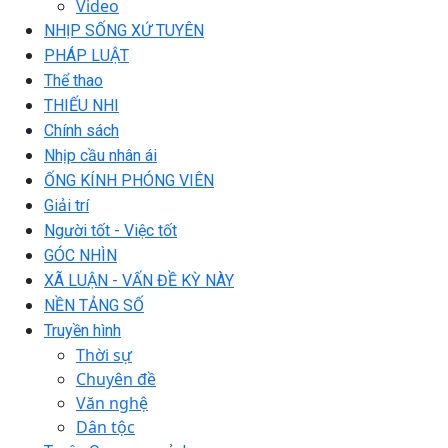
Video
NHỊP SỐNG XỨ TUYÊN
PHÁP LUẬT
Thể thao
THIẾU NHI
Chính sách
Nhịp cầu nhân ái
ỐNG KÍNH PHÓNG VIÊN
Giải trí
Người tốt - Việc tốt
GÓC NHÌN
XÃ LUẬN - VẤN ĐỀ KỲ NÀY
NỀN TẢNG SỐ
Truyền hình
Thời sự
Chuyên đề
Văn nghệ
Dân tộc