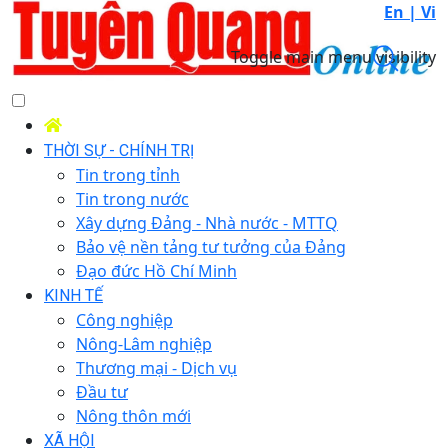
En |
Vi
Toggle main menu visibility
THỜI SỰ - CHÍNH TRỊ
Tin trong tỉnh
Tin trong nước
Xây dựng Đảng - Nhà nước - MTTQ
Bảo vệ nền tảng tư tưởng của Đảng
Đạo đức Hồ Chí Minh
KINH TẾ
Công nghiệp
Nông-Lâm nghiệp
Thương mại - Dịch vụ
Đầu tư
Nông thôn mới
XÃ HỘI