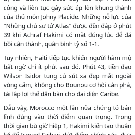
công và liên tục gây sức ép lên khung thành
của thủ môn Johny Placide. Những nỗ lực của
"Những chú sư tử Atlas" được đền đáp ở phút
39 khi Achraf Hakimi có mặt đúng lúc để đá
bồi cận thành, quân bình tỷ số 1-1.
Tuy nhiên, Haiti tiếp tục khiến người hâm mộ
bất ngờ chỉ ít phút sau đó. Phút 43, tiền đạo
Wilson Isidor tung cú sút xa đẹp mắt ngoài
vòng cấm, không cho Bounou cơ hội cản phá,
tái lập lợi thế dẫn bàn cho đại diện Caribe.
Dẫu vậy, Morocco một lần nữa chứng tỏ bản
lĩnh đúng vào thời điểm quan trọng. Trong
thời gian bù giờ hiệp 1, Hakimi kiến tạo thuận
lợi để Ismael Saibari dứt điểm chính xác, đưa