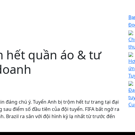
Bạ
Đọc
Ch
th
m hết quần áo & tư
Hơ
 doanh
ứn
Tu
Đạ
tu
in đáng chú ý. Tuyển Anh bị trộm hết tư trang tại đại
Cu
 sau điểm số đầu tiên của đội tuyển. FIFA bất ngờ ra
. Brazil ra sân với đội hình kỳ lạ nhất từ trước đến