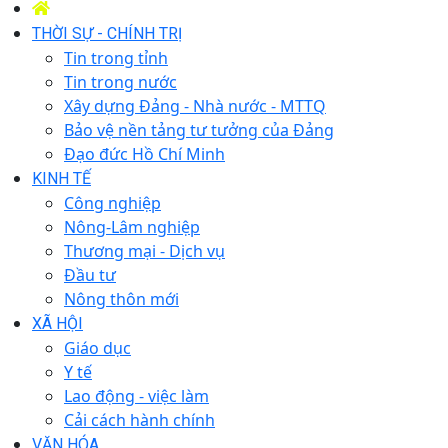
THỜI SỰ - CHÍNH TRỊ
Tin trong tỉnh
Tin trong nước
Xây dựng Đảng - Nhà nước - MTTQ
Bảo vệ nền tảng tư tưởng của Đảng
Đạo đức Hồ Chí Minh
KINH TẾ
Công nghiệp
Nông-Lâm nghiệp
Thương mại - Dịch vụ
Đầu tư
Nông thôn mới
XÃ HỘI
Giáo dục
Y tế
Lao động - việc làm
Cải cách hành chính
VĂN HÓA