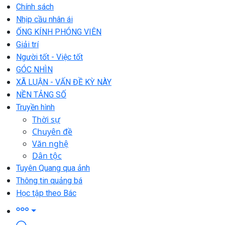
Chính sách
Nhịp cầu nhân ái
ỐNG KÍNH PHÓNG VIÊN
Giải trí
Người tốt - Việc tốt
GÓC NHÌN
XÃ LUẬN - VẤN ĐỀ KỲ NÀY
NỀN TẢNG SỐ
Truyền hình
Thời sự
Chuyên đề
Văn nghệ
Dân tộc
Tuyên Quang qua ảnh
Thông tin quảng bá
Học tập theo Bác