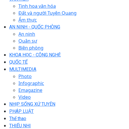
Tinh hoa văn hóa
Đất và người Tuyên Quang
Ẩm thực
AN NINH - QUỐC PHÒNG
An ninh
Quân sự
Biên phòng
KHOA HỌC - CÔNG NGHỆ
QUỐC TẾ
MULTIMEDIA
Photo
Infographic
Emagazine
Video
NHỊP SỐNG XỨ TUYÊN
PHÁP LUẬT
Thể thao
THIẾU NHI