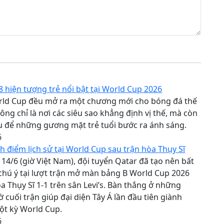
 hiện tượng trẻ nổi bật tại World Cup 2026
rld Cup đều mở ra một chương mới cho bóng đá thế
hông chỉ là nơi các siêu sao khẳng định vị thế, mà còn
u để những gương mặt trẻ tuổi bước ra ánh sáng.
6
h điểm lịch sử tại World Cup sau trận hòa Thụy Sĩ
14/6 (giờ Việt Nam), đội tuyển Qatar đã tạo nên bất
chú ý tại lượt trận mở màn bảng B World Cup 2026
a Thụy Sĩ 1-1 trên sân Levi’s. Bàn thắng ở những
ờ cuối trận giúp đại diện Tây Á lần đầu tiên giành
ột kỳ World Cup.
6