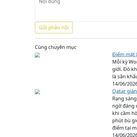
Cùng chuyên mục
Điểm mặt 8
Mỗi kỳ Wo
giới. Đó k
là sân khấ
14/06/202
Qatar giàn
Rạng sáng 
ngờ đáng 
khi cầm hò
phút bù gi
điểm tại m
14/06/202