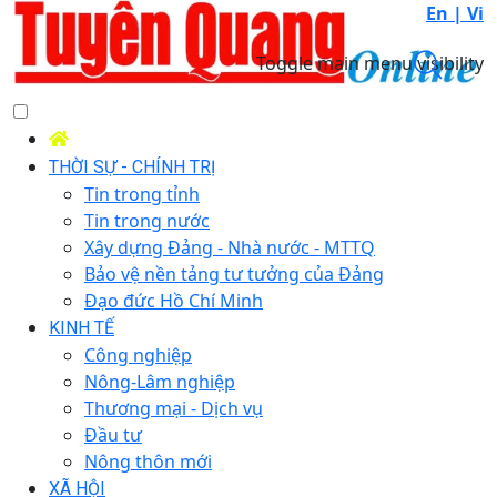
En |
Vi
Toggle main menu visibility
THỜI SỰ - CHÍNH TRỊ
Tin trong tỉnh
Tin trong nước
Xây dựng Đảng - Nhà nước - MTTQ
Bảo vệ nền tảng tư tưởng của Đảng
Đạo đức Hồ Chí Minh
KINH TẾ
Công nghiệp
Nông-Lâm nghiệp
Thương mại - Dịch vụ
Đầu tư
Nông thôn mới
XÃ HỘI