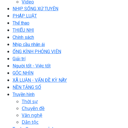
Video
NHỊP SỐNG XỨ TUYÊN
PHÁP LUẬT
Thể thao
THIẾU NHI
Chính sách
Nhịp cầu nhân ái
ỐNG KÍNH PHÓNG VIÊN
Giải trí
Người tốt - Việc tốt
GÓC NHÌN
XÃ LUẬN - VẤN ĐỀ KỲ NÀY
NỀN TẢNG SỐ
Truyền hình
Thời sự
Chuyên đề
Văn nghệ
Dân tộc