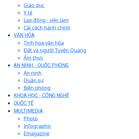
Giáo dục
Y tế
Lao động - việc làm
Cải cách hành chính
VĂN HÓA
Tinh hoa văn hóa
Đất và người Tuyên Quang
Ẩm thực
AN NINH - QUỐC PHÒNG
An ninh
Quân sự
Biên phòng
KHOA HỌC - CÔNG NGHỆ
QUỐC TẾ
MULTIMEDIA
Photo
Infographic
Emagazine