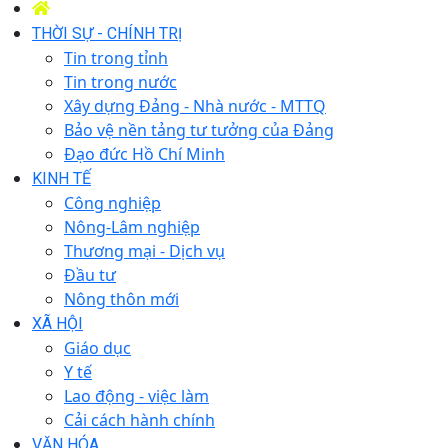
THỜI SỰ - CHÍNH TRỊ
Tin trong tỉnh
Tin trong nước
Xây dựng Đảng - Nhà nước - MTTQ
Bảo vệ nền tảng tư tưởng của Đảng
Đạo đức Hồ Chí Minh
KINH TẾ
Công nghiệp
Nông-Lâm nghiệp
Thương mại - Dịch vụ
Đầu tư
Nông thôn mới
XÃ HỘI
Giáo dục
Y tế
Lao động - việc làm
Cải cách hành chính
VĂN HÓA