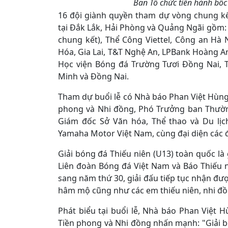
Ban Tổ chức tiến hành bốc
16 đội giành quyền tham dự vòng chung kế
tại Đắk Lắk, Hải Phòng và Quảng Ngãi gồm:
chung kết), Thể Công Viettel, Công an Hà
Hóa, Gia Lai, T&T Nghệ An, LPBank Hoàng A
Học viện Bóng đá Trường Tươi Đồng Nai, 
Minh và Đồng Nai.
Tham dự buổi lễ có Nhà báo Phan Việt Hùng
phong và Nhi đồng, Phó Trưởng ban Thường
Giám đốc Sở Văn hóa, Thể thao và Du lịc
Yamaha Motor Việt Nam, cùng đại diện các đối
Giải bóng đá Thiếu niên (U13) toàn quốc là
Liên đoàn Bóng đá Việt Nam và Báo Thiếu 
sang năm thứ 30, giải đấu tiếp tục nhận đư
hâm mộ cũng như các em thiếu niên, nhi đồ
Phát biểu tại buổi lễ, Nhà báo Phan Việt 
Tiền phong và Nhi đồng nhấn mạnh: "Giải 