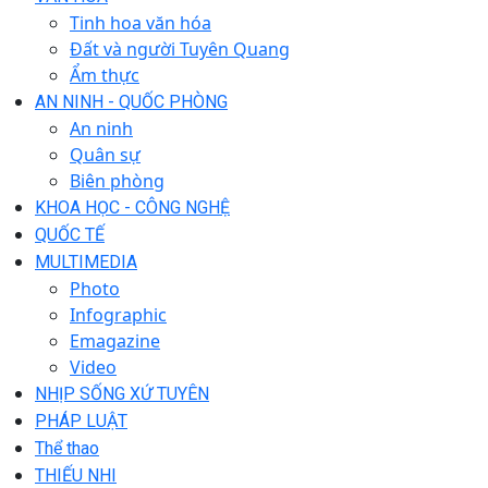
Tinh hoa văn hóa
Đất và người Tuyên Quang
Ẩm thực
AN NINH - QUỐC PHÒNG
An ninh
Quân sự
Biên phòng
KHOA HỌC - CÔNG NGHỆ
QUỐC TẾ
MULTIMEDIA
Photo
Infographic
Emagazine
Video
NHỊP SỐNG XỨ TUYÊN
PHÁP LUẬT
Thể thao
THIẾU NHI