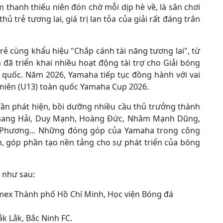
thanh thiếu niên đón chờ mỗi dịp hè về, là sân chơi
ủ trẻ tương lai, giá trị lan tỏa của giải rất đáng trân
ẻ cùng khẩu hiệu "Chắp cánh tài năng tương lai", từ
ã triển khai nhiều hoạt động tài trợ cho Giải bóng
n quốc. Năm 2026, Yamaha tiếp tục đồng hành với vai
u niên (U13) toàn quốc Yamaha Cup 2026.
hần phát hiện, bồi dưỡng nhiều cầu thủ trưởng thành
Quang Hải, Duy Mạnh, Hoàng Đức, Nhâm Mạnh Dũng,
 Phương... Những đóng góp của Yamaha trong công
n, góp phần tạo nền tảng cho sự phát triển của bóng
 như sau:
mex Thành phố Hồ Chí Minh, Học viện Bóng đá
k Lắk, Bắc Ninh FC.