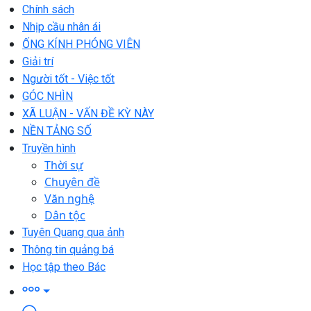
Chính sách
Nhịp cầu nhân ái
ỐNG KÍNH PHÓNG VIÊN
Giải trí
Người tốt - Việc tốt
GÓC NHÌN
XÃ LUẬN - VẤN ĐỀ KỲ NÀY
NỀN TẢNG SỐ
Truyền hình
Thời sự
Chuyên đề
Văn nghệ
Dân tộc
Tuyên Quang qua ảnh
Thông tin quảng bá
Học tập theo Bác