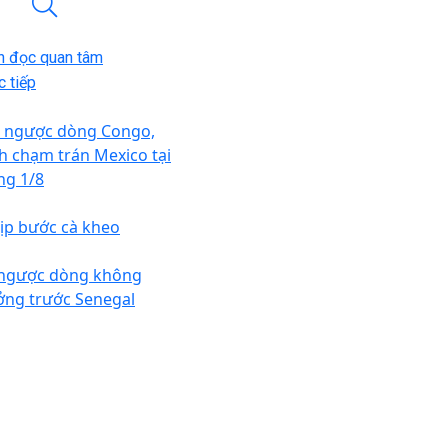
n đọc quan tâm
 tiếp
i ngược dòng Congo,
h chạm trán Mexico tại
ng 1/8
ịp bước cà kheo
 ngược dòng không
ởng trước Senegal