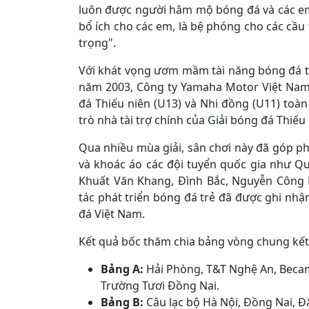
luôn được người hâm mộ bóng đá và các em 
bổ ích cho các em, là bệ phóng cho các cầu th
trọng".
Với khát vọng ươm mầm tài năng bóng đá tr
năm 2003, Công ty Yamaha Motor Việt Nam đ
đá Thiếu niên (U13) và Nhi đồng (U11) toà
trò nhà tài trợ chính của Giải bóng đá Thiế
Qua nhiều mùa giải, sân chơi này đã góp p
và khoác áo các đội tuyển quốc gia như 
Khuất Văn Khang, Đình Bắc, Nguyễn Công
tác phát triển bóng đá trẻ đã được ghi nhậ
đá Việt Nam.
Kết quả bốc thăm chia bảng vòng chung kết
Bảng A:
Hải Phòng, T&T Nghệ An, Beca
Trường Tươi Đồng Nai.
Bảng B:
Câu lạc bộ Hà Nội, Đồng Nai, Đắ