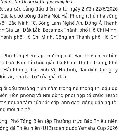
 thăm cho 16 đội vượt qua vòng loại.
t sau các bảng đấu diễn ra từ ngày 2 đến 22/6/2026
 Câu lạc bộ bóng đá Hà Nội, Hải Phòng (chủ nhà vòng
 Nội, Bắc Ninh FC, Sông Lam Nghệ An, Đông Á Thanh
nh Gia Lai, Đắk Lắk, Becamex Thành phố Hồ Chí Minh,
Thành phố Hồ Chí Minh, Công an Thành phố Hồ Chí
, Phó Tổng Biên tập Thường trực Báo Thiếu niên Tiền
 trực Ban Tổ chức giải; bà Phạm Thị Tô Trang, Phó
h Hải Phòng; bà Đinh Vũ Hà Linh, đại diện Công ty
 tác, nhà tài trợ của giải đấu.
 giải đấu thường niên nằm trong hệ thống thi đấu do
niên Tiền phong và Nhi đồng phối hợp tổ chức. Bước
ợc sự quan tâm của các cấp lãnh đạo, đông đảo người
ng mỗi dịp hè.
Hùng, Phó Tổng Biên tập Thường trực Báo Thiếu niên
bóng đá Thiếu niên (U13) toàn quốc Yamaha Cup 2026