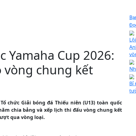
Bạ
Đọc
Lộ
An
ốc Yamaha Cup 2026:
vò
o vòng chung kết
Nh
Bỉ
tư
Tổ chức Giải bóng đá Thiếu niên (U13) toàn quốc
ăm chia bảng và xếp lịch thi đấu vòng chung kết
vượt qua vòng loại.